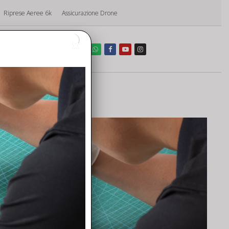
Riprese Aeree 6k
Assicurazione Drone
o
drone Dji