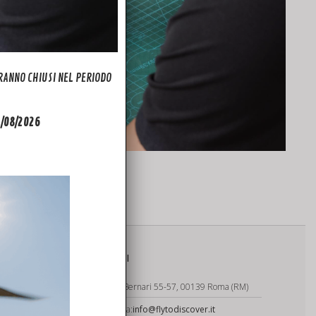
ARANNO CHIUSI NEL PERIODO
31/08/2026
CONTATTI
Via Carlo Bernari 55-57, 00139 Roma (RM)
Segreteria:
info@flytodiscover.it