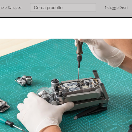
one e Sviluppo
Noleggio Droni
e
Chi Siamo
Shop
Brands
Dove Siamo
Support
sistenza drone Dji – Riparazione 