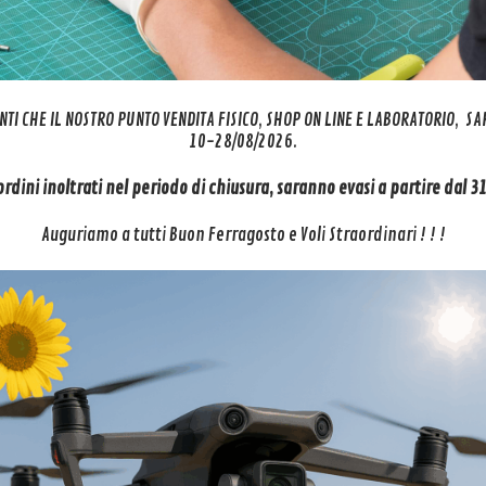
NTI CHE IL NOSTRO PUNTO VENDITA FISICO, SHOP ON LINE E LABORATORIO, S
10-28/08/2026.
 ordini inoltrati nel periodo di chiusura, saranno evasi a partire dal 
Auguriamo a tutti Buon Ferragosto e Voli Straordinari ! ! !
i Repair – Fly To Discover Assistenza drone Dji – Riparazione drone Dji
NEWS
SUPPORTO
itiro
Siamo presenti su MEPA
Account
Mepa – Acquisti in Rete PA
i
Il Tuo Carrello
Il Mercato Elettr...