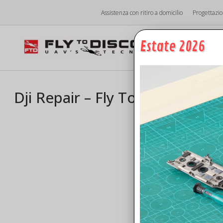
Vai
Assistenza con ritiro a domicilio
Progettazi
al
contenuto
Estate 2026
Hom
Dji Repair – Fly To Discover As