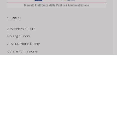
SERVIZI
Assistenza e Ritiro
Noleggio Droni
Assicurazione Drone
Corsi e Formazione
Riprese Aeree 6k
Progettazione e Sviluppo
SUPPORTO
Account
Il Tuo Carrello
Tracking Spedizioni
Assistenza