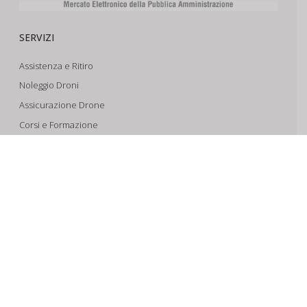
SERVIZI
Assistenza e Ritiro
Noleggio Droni
Assicurazione Drone
Corsi e Formazione
Riprese Aeree 6k
Progettazione e Sviluppo
SUPPORTO
Account
Il Tuo Carrello
Tracking Spedizioni
Assistenza