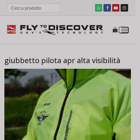
Vai
al
contenuto
giubbetto pilota apr alta visibilità