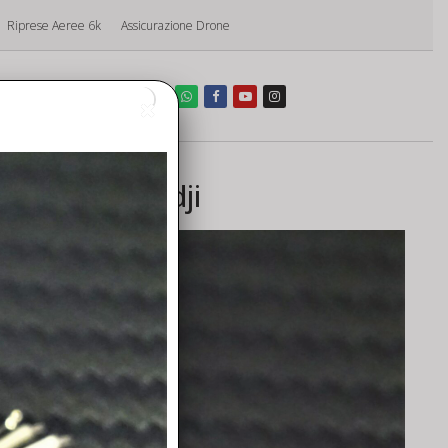
Riprese Aeree 6k
Assicurazione Drone
o
 Assistenza dji