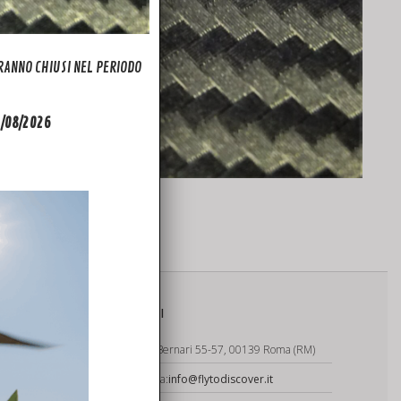
ARANNO CHIUSI NEL PERIODO
31/08/2026
nza dji
CONTATTI
Via Carlo Bernari 55-57, 00139 Roma (RM)
Segreteria:
info@flytodiscover.it