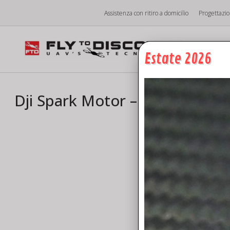
Vai
Assistenza con ritiro a domicilio
Progettazi
al
contenuto
Hom
Estate 2026
Dji Spark Motor – Dji Spark Mo