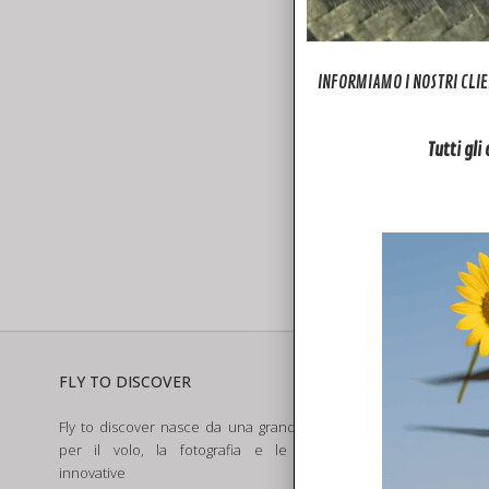
INFORMIAMO I NOSTRI CLIE
Tutti gli
D
FLY TO DISCOVER
SERVIZI
Fly to discover nasce da una grande passione
Assistenza e R
per il volo, la fotografia e le tecnologie
Noleggio Dron
innovative