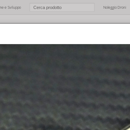
one e Sviluppo
Noleggio Droni
e
Chi Siamo
Shop
Brands
Dove Siamo
Support
tore – Ricambi Dji Spark – Centro