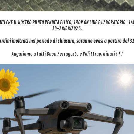
NTI CHE IL NOSTRO PUNTO VENDITA FISICO, SHOP ON LINE E LABORATORIO, S
10-28/08/2026.
 ordini inoltrati nel periodo di chiusura, saranno evasi a partire dal 
Auguriamo a tutti Buon Ferragosto e Voli Straordinari ! ! !
ji Spark Motor – Dji Spark Motore – Ricambi Dji Spark – Centro Assiste
NEWS
SUPPORTO
itiro
Siamo presenti su MEPA
Account
Mepa – Acquisti in Rete PA
i
Il Tuo Carrello
Il Mercato Elettr...