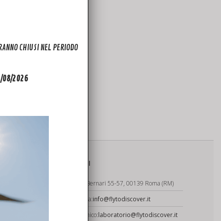
ARANNO CHIUSI NEL PERIODO
31/08/2026
vic2
CONTATTI
Via Carlo Bernari 55-57, 00139 Roma (RM)
Segreteria:
info@flytodiscover.it
ioni
Rep. Tecnico:
laboratorio@flytodiscover.it