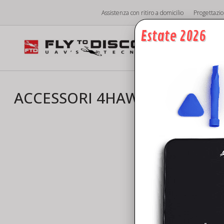
Vai
Assistenza con ritiro a domicilio
Progettazi
al
contenuto
Estate 2026
Hom
ACCESSORI 4HAWKS XR