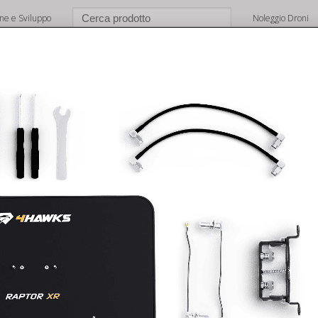
one e Sviluppo
Noleggio Droni
e
Chi Siamo
Shop
Brands
Dove Siamo
Support