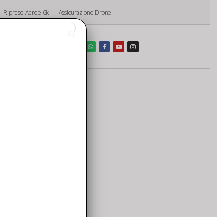
Riprese Aeree 6k
Assicurazione Drone
o