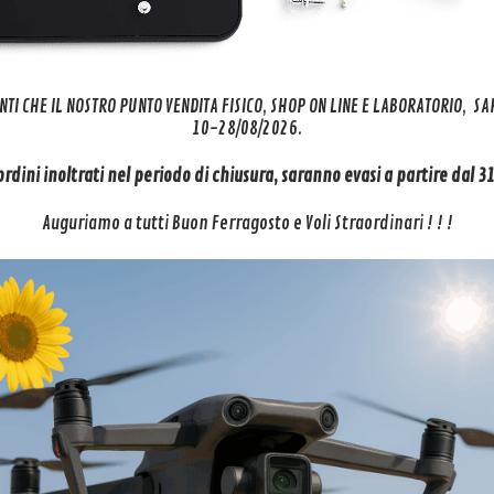
NTI CHE IL NOSTRO PUNTO VENDITA FISICO, SHOP ON LINE E LABORATORIO, S
10-28/08/2026.
 ordini inoltrati nel periodo di chiusura, saranno evasi a partire dal 
Auguriamo a tutti Buon Ferragosto e Voli Straordinari ! ! !
HAWKS RAPTOR XR MAVIC AIR, SPARK, MAVIC MINI – Range Extender Ma
NEWS
SUPPORTO
itiro
Siamo presenti su MEPA
Account
Mepa – Acquisti in Rete PA
i
Il Tuo Carrello
Il Mercato Elettr...
e Drone
Tracking Spediz
Roma Caput Disco