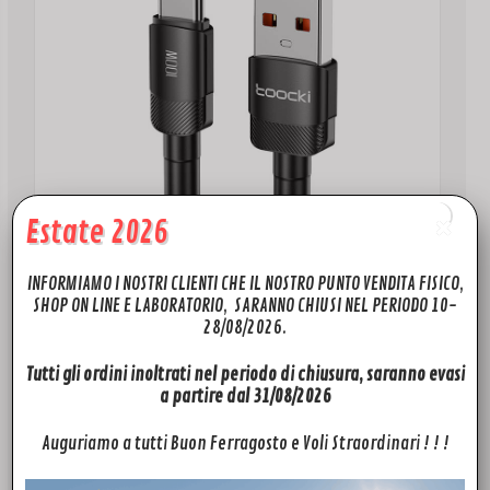
Estate 2026
INFORMIAMO I NOSTRI CLIENTI CHE IL NOSTRO PUNTO VENDITA FISICO,
SHOP ON LINE E LABORATORIO, SARANNO CHIUSI NEL PERIODO 10-
28/08/2026.
ACCESSORI
Tutti gli ordini inoltrati nel periodo di chiusura, saranno evasi
a partire dal 31/08/2026
Cavo Carica veloce 100W
6,00
€
Auguriamo a tutti Buon Ferragosto e Voli Straordinari ! ! !
Aggiungi al carrello