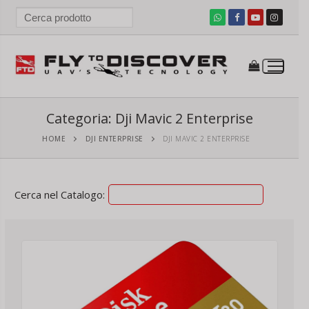
Vai
al
contenuto
ezzo
ezzo
n
x
Categoria:
Dji Mavic 2 Enterprise
HOME
DJI ENTERPRISE
DJI MAVIC 2 ENTERPRISE
Cerca nel Catalogo: