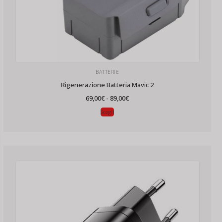
BATTERIE
Rigenerazione Batteria Mavic 2
Fascia
69,00
€
-
89,00
€
di
prezzo:
Scegli
da
69,00€
a
89,00€