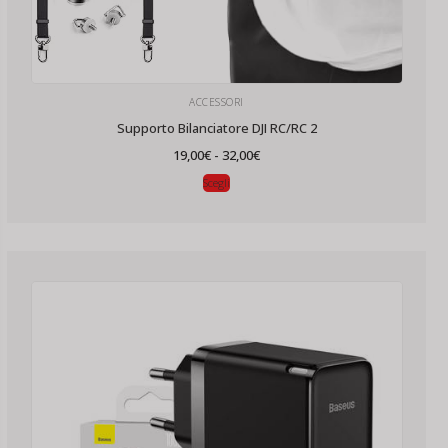
ACCESSORI
Supporto Bilanciatore DJI RC/RC 2
Fascia
19,00
€
-
32,00
€
di
prezzo:
Scegli
da
19,00€
a
32,00€