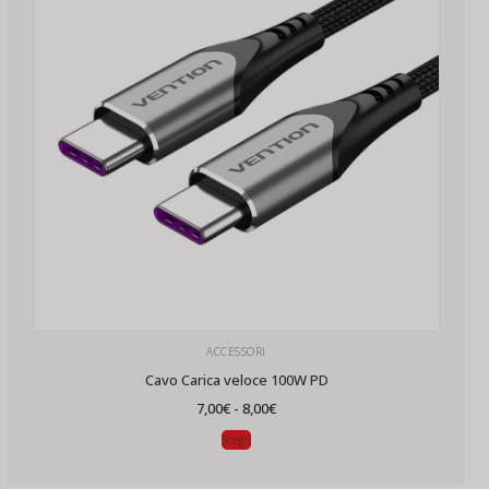
ACCESSORI
Cavo Carica veloce 100W PD
Fascia
7,00
€
-
8,00
€
di
prezzo:
Scegli
da
7,00€
a