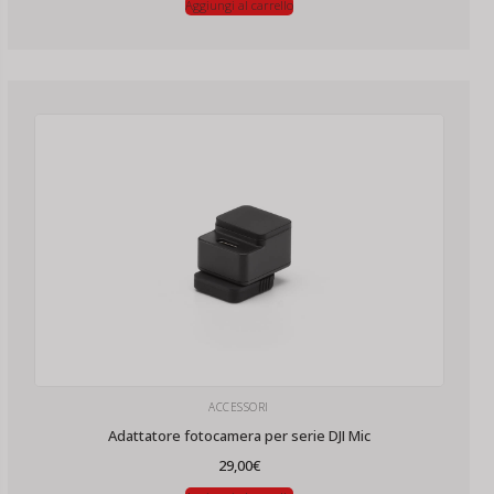
originale
attuale
Aggiungi al carrello
era:
è:
29,90€.
24,00€.
ACCESSORI
Adattatore fotocamera per serie DJI Mic
29,00
€