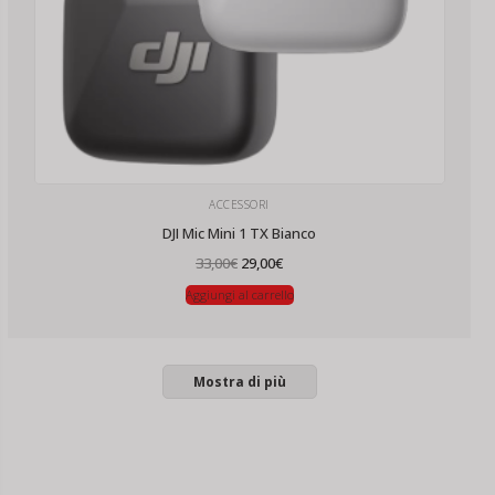
ACCESSORI
DJI Mic Mini 1 TX Bianco
Il
Il
33,00
€
29,00
€
prezzo
prezzo
originale
attuale
Aggiungi al carrello
era:
è:
33,00€.
29,00€.
Mostra di più