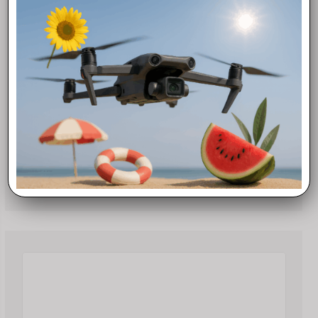
ACCESSORI
DJI Mic 3 (4 TX + 1 RX + Custodia di ricarica)
507,00
€
Aggiungi al carrello