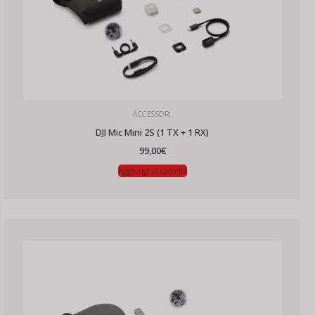
ACCESSORI
DJI Mic Mini 2S (1 TX + 1 RX)
99,00
€
Aggiungi al carrello