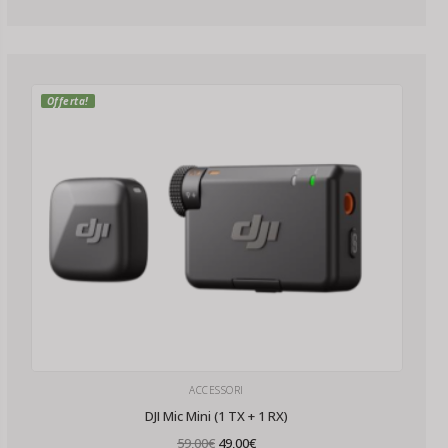
Offerta!
ACCESSORI
DJI Mic Mini (1 TX + 1 RX)
Il
Il
59,00
€
49,00
€