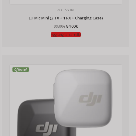
ACCESSORI
DJI Mic Mini (2 TX + 1 RX + Charging Case)
Il
Il
99,00
€
84,00
€
prezzo
prezzo
originale
attuale
Aggiungi al carrello
era:
è:
99,00€.
84,00€.
Offerta!