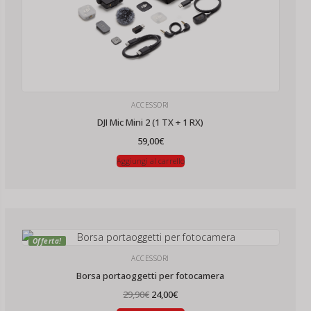
ACCESSORI
DJI Mic Mini 2 (1 TX + 1 RX)
59,00
€
Aggiungi al carrello
Offerta!
ACCESSORI
Borsa portaoggetti per fotocamera
Il
Il
29,90
€
24,00
€
prezzo
prezzo