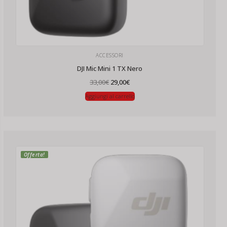
ACCESSORI
DJI Mic Mini 1 TX Nero
Il
Il
33,00
€
29,00
€
prezzo
prezzo
originale
attuale
Aggiungi al carrello
era:
è:
33,00€.
29,00€.
Offerta!