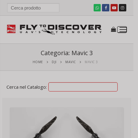
Vai
al
contenuto
ezzo
ezzo
n
x
Categoria:
Mavic 3
HOME
DJI
MAVIC
MAVIC 3
Cerca nel Catalogo: