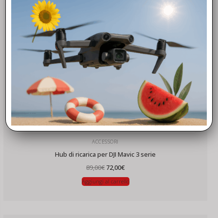
ACCESSORI
Hub di ricarica per DJI Mavic 3 serie
Il
Il
89,00
€
72,00
€
prezzo
prezzo
originale
attuale
Aggiungi al carrello
era:
è:
89,00€.
72,00€.