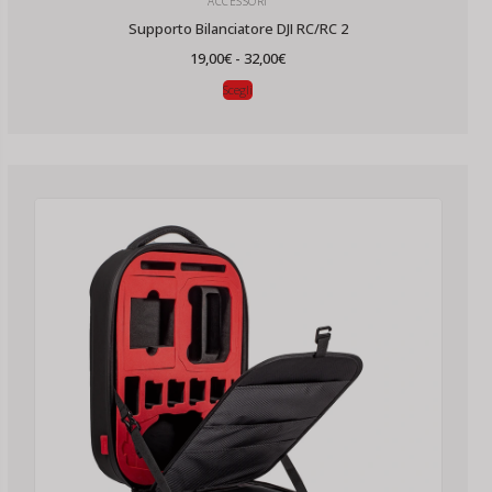
ACCESSORI
Supporto Bilanciatore DJI RC/RC 2
Fascia
19,00
€
-
32,00
€
di
prezzo:
Scegli
da
19,00€
a
32,00€