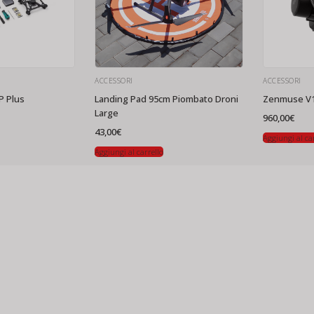
ACCESSORI
ACCESSORI
P Plus
Landing Pad 95cm Piombato Droni
Zenmuse V
Large
960,00
€
43,00
€
Aggiungi al ca
Aggiungi al carrello