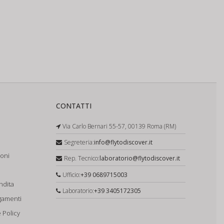
CONTATTI
Via Carlo Bernari 55-57, 00139 Roma (RM)
Segreteria:
info@flytodiscover.it
ioni
Rep. Tecnico:
laboratorio@flytodiscover.it
Ufficio:
+39 0689715003
ndita
Laboratorio:
+39 3405172305
gamenti
 Policy