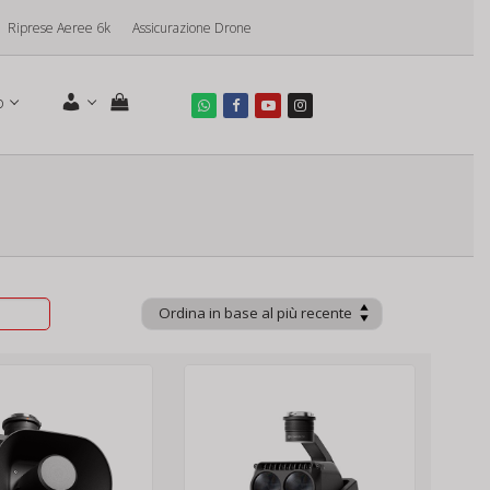
Riprese Aeree 6k
Assicurazione Drone
o