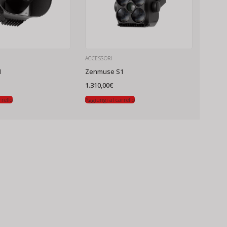
ACCESSORI
1
Zenmuse S1
1.310,00
€
rrello
Aggiungi al carrello