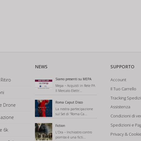
NEWS
SUPPORTO
Ritiro
Siamo presenti su MEPA
Account
Mepa – Acquisti in Rete PA
Il Tuo Carrello
Il Mercato Elettr...
ni
Tracking Spediz
Roma Caput Disco
ne Drone
Assistenza
La nostra partecipazione
sul Set di “Roma Ca...
Condizioni di ve
mazione
Spedizioni e Pa
Fiction
e 6k
L’Ora – Inchiostro contro
Privacy & Cookie
piombo è una ficti...