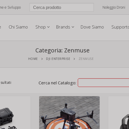
one e Sviluppo
Noleggio Droni
e
Chi Siamo
Shop
Brands
Dove Siamo
Support
Categoria:
Zenmuse
HOME
DJI ENTERPRISE
ZENMUSE
Cerca nel Catalogo:
isultati