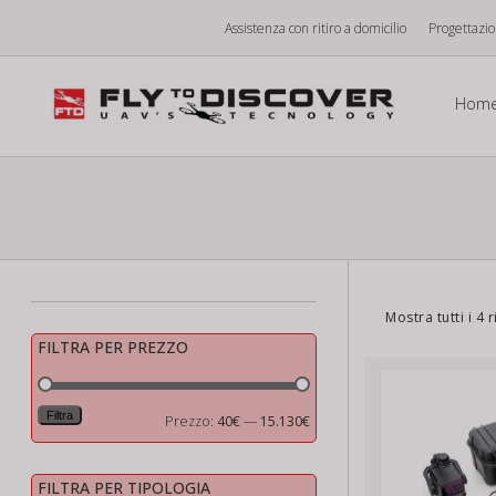
Vai
Assistenza con ritiro a domicilio
Progettazi
al
contenuto
Hom
Mostra tutti i 4 r
FILTRA PER PREZZO
Filtra
Prezzo
Prezzo
Prezzo:
40€
—
15.130€
Min
Max
FILTRA PER TIPOLOGIA