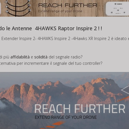
ando le Antenne 4HAWKS Raptor Inspire 2 ! !
Extender Inspire 2- 4HAWKS Inspire 2 -4Hawks XR Inspire 2 è ideato e
di più
affidabilità
e
solidità
del segnale radio?
lternativa per incrementare il segnale del tuo controller?