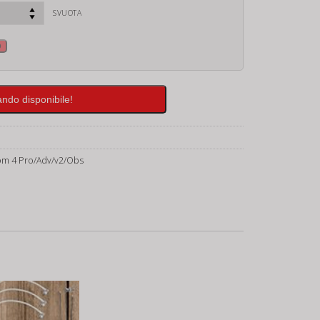
SVUOTA
o
ando disponibile!
om 4 Pro/Adv/v2/Obs