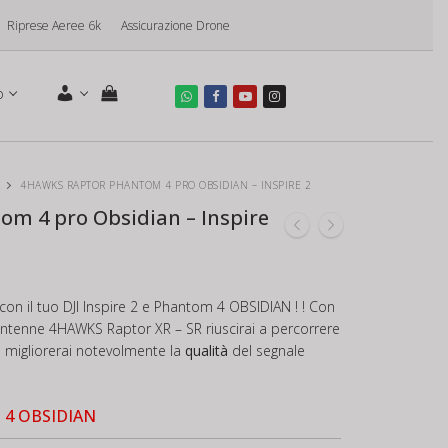
Riprese Aeree 6k
Assicurazione Drone
o
4HAWKS RAPTOR PHANTOM 4 PRO OBSIDIAN – INSPIRE 2
m 4 pro Obsidian – Inspire
 con il tuo DJI Inspire 2 e Phantom 4 OBSIDIAN ! ! Con
antenne 4HAWKS Raptor XR – SR riuscirai a percorrere
 migliorerai notevolmente la
qualità
del segnale
m 4 OBSIDIAN