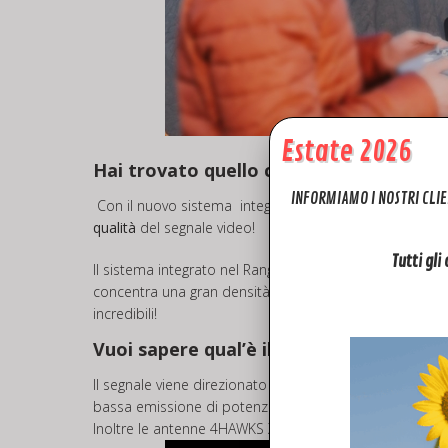
Estate 2026
Hai trovato quello che cercavi!!!
INFORMIAMO I NOSTRI CLIE
Con il nuovo sistema integrato nel Range Extender Insp
qualità
del segnale video!
Tutti gli
Il sistema integrato nel Range Extender Phantom 4 pro 
concentra una gran densità di reti wireless. La resa ot
incredibili!
Vuoi sapere qual’è il segreto dell’ inn
Il segnale viene direzionato con precisione verso il d
bassa emissione di potenza.
Inoltre le antenne 4HAWKS XR – SR sono sviluppate e ac