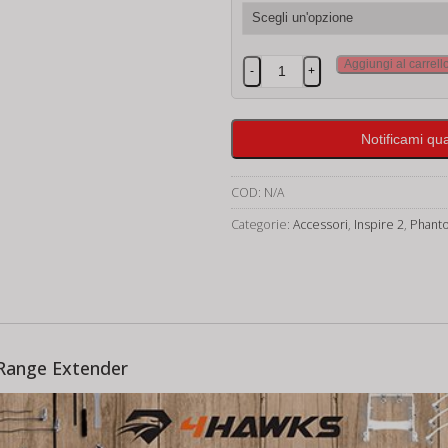
4HAWKS
Aggiungi al carrell
-
+
Raptor
Phantom
4
Notificami qu
pro
Obsidian
COD:
N/A
-
Inspire
Categorie:
Accessori
,
Inspire 2
,
Phant
2
quantità
 Range Extender