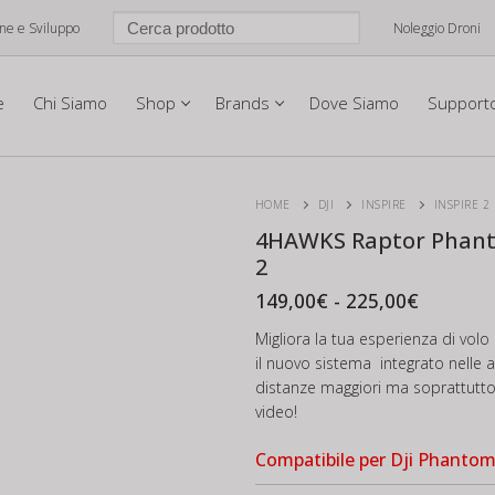
one e Sviluppo
Noleggio Droni
e
Chi Siamo
Shop
Brands
Dove Siamo
Support
HOME
DJI
INSPIRE
INSPIRE 2
4HAWKS Raptor Phanto
2
Fascia
149,00
€
-
225,00
€
di
prezzo:
Migliora la tua esperienza di volo
da
il nuovo sistema integrato nelle 
149,00€
distanze maggiori ma soprattutto
a
225,00€
video!
Compatibile per Dji Phanto