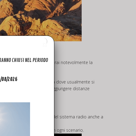
ARANNO CHIUSI NEL PERIODO
iori ma soprattutto migliorerai notevolmente la
31/08/2026
 Inspire 2 per l’uso in città dove usualmente si
ze e molto favorevole per raggiungere distanze
ptor Inspire 2?
in questo modo l’efficienza del sistema radio anche a
ne per una resa ottimale in ogni scenario.