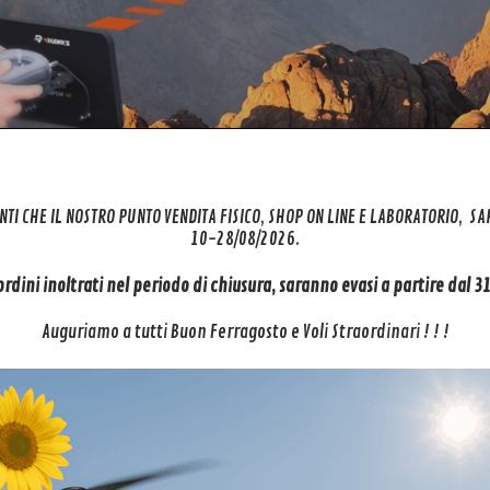
NTI CHE IL NOSTRO PUNTO VENDITA FISICO, SHOP ON LINE E LABORATORIO, S
ire 2 – 4HAWKS Raptor Inspire 2 riuscirai a percorrere distanze magg
10-28/08/2026.
 ordini inoltrati nel periodo di chiusura, saranno evasi a partire dal 
OBSIDIAN è ideato, progettato e ottimizzato per Phantom 4 Obsidian e
timale si manifesta in area extraurbana, ambiente libero da interferen
Auguriamo a tutti Buon Ferragosto e Voli Straordinari ! ! !
ovativo sistema integrato nelle antenne 4HAWKS Ra
rone quindi senza “disperdere” le onde radio inutilmente, aumentando 
cordate con la massima precisione intorno alle frequenze del tuo dro