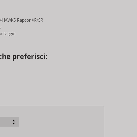
– 4HAWKS Raptor XR/SR
e
ontaggio
che preferisci: