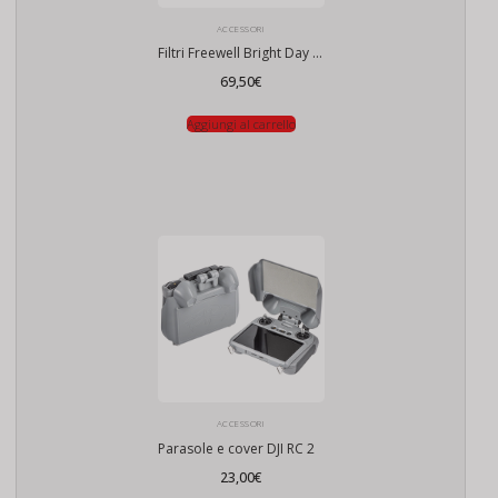
ACCESSORI
Filtri Freewell Bright Day per DJI Air 3 (4 pezzi)
69,50
€
Aggiungi al carrello
ACCESSORI
Parasole e cover DJI RC 2
23,00
€