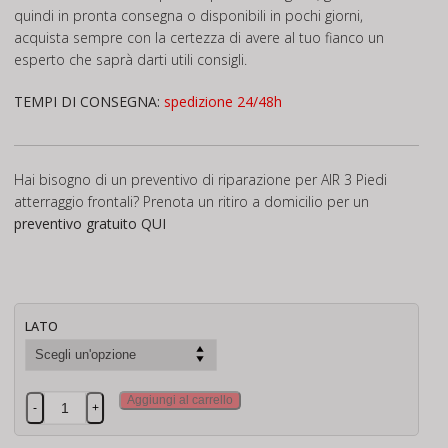
quindi in pronta consegna o disponibili in pochi giorni,
acquista sempre con la certezza di avere al tuo fianco un
esperto che saprà darti utili consigli.
TEMPI DI CONSEGNA:
spedizione 24/48h
Hai bisogno di un preventivo di riparazione per AIR 3 Piedi
atterraggio frontali? Prenota un ritiro a domicilio per un
preventivo gratuito
QUI
LATO
AIR
Aggiungi al carrello
-
+
3
Piedi