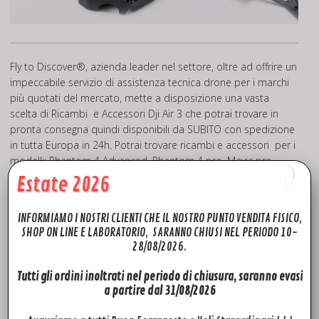
Fly to Discover®, azienda leader nel settore, oltre ad offrire un
impeccabile servizio di assistenza tecnica drone per i marchi
più quotati del mercato, mette a disposizione una vasta
scelta di Ricambi e Accessori Dji Air 3 che potrai trovare in
pronta consegna quindi disponibili da SUBITO con spedizione
in tutta Europa in 24h. Potrai trovare ricambi e accessori per i
modelli: Phantom 4 Advanced, Phantom 4 pro, Mavic pro,
Mavic mini, Dji Mini 2, Mini 3 PRO, Mini 4 PRO, Mavic 2, Mavic 3,
Estate 2026
Mavic AIR, Mavic AIR 2, Spark, Inspire 2, Dji FPV, Dji Mini SE, Dji
Avata 2, Matrice 300. Quello che non troverai sul sito, prova a
INFORMIAMO I NOSTRI CLIENTI CHE IL NOSTRO PUNTO VENDITA FISICO,
chiedercelo, troveremo il modo per soddisfare le tue richieste!
SHOP ON LINE E LABORATORIO, SARANNO CHIUSI NEL PERIODO 10-
28/08/2026.
Fly To Discover® Rivenditore Dji Autorizzato
Tutti gli ordini inoltrati nel periodo di chiusura, saranno evasi
a partire dal 31/08/2026