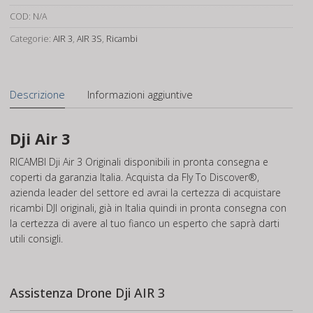
atterraggio
COD:
N/A
frontali
Categorie:
AIR 3
,
AIR 3S
,
Ricambi
quantità
Descrizione
Informazioni aggiuntive
Dji Air 3
RICAMBI Dji Air 3 Originali disponibili in pronta consegna e
coperti da garanzia Italia. Acquista da Fly To Discover®,
azienda leader del settore ed avrai la certezza di acquistare
ricambi DJI originali, già in Italia quindi in pronta consegna con
la certezza di avere al tuo fianco un esperto che saprà darti
utili consigli.
Assistenza Drone Dji AIR 3