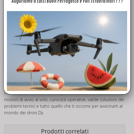
Auguriamo a tutti Buon Ferragosto e Voli Straordinari ! ! !
Fly To Discover® è il tuo è rivenditore Dji Autorizzato di fiducia.
Grazie all’esperienza maturata negli anni, siamo in grado di
offrirti la massima competenza e professionalità che
metteremo a tua disposizione a partire dalla scelta del
modello, chiarendoti molti aspetti sulla normativa, donandoti
nozioni di avvio al volo, curiosità operative, valide soluzioni dei
problemi tecnici e tutto quello che ti occorre per avvicinarti al
mondo dei droni Dji.
Prodotti correlati