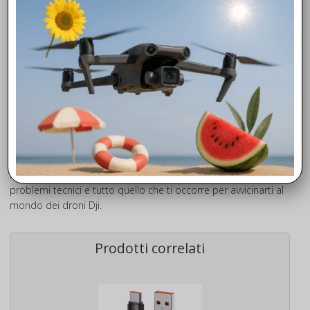
Fly To Discover® è il tuo è rivenditore Dji Autorizzato di fiducia.
Grazie all’esperienza maturata negli anni, siamo in grado di
offrirti la massima competenza e professionalità che
metteremo a tua disposizione a partire dalla scelta del
modello, chiarendoti molti aspetti sulla normativa, donandoti
nozioni di avvio al volo, curiosità operative, valide soluzioni dei
problemi tecnici e tutto quello che ti occorre per avvicinarti al
mondo dei droni Dji.
Prodotti correlati