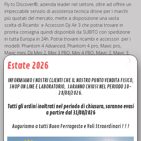
Fly to Discover®, azienda leader nel settore, oltre ad offrire un
impeccabile servizio di assistenza tecnica drone per i marchi
più quotati del mercato, mette a disposizione una vasta
scelta di Ricambi e Accessori Dji Air 3 che potrai trovare in
pronta consegna quindi disponibili da SUBITO con spedizione
in tutta Europa in 24h. Potrai trovare ricambi e accessori per i
modelli: Phantom 4 Advanced, Phantom 4 pro, Mavic pro,
Mavic mini, Dji Mini 2, Mini 3 PRO, Mini 4 PRO, Mavic 2, Mavic 3,
Mavic AIR, Mavic AIR 2, Spark, Inspire 2, Dji FPV, Dji Mini SE, Dji
Estate 2026
Avata 2, Matrice 300. Quello che non troverai sul sito, prova a
chiedercelo, troveremo il modo per soddisfare le tue richieste!
INFORMIAMO I NOSTRI CLIENTI CHE IL NOSTRO PUNTO VENDITA FISICO,
SHOP ON LINE E LABORATORIO, SARANNO CHIUSI NEL PERIODO 10-
Fly To Discover® Rivenditore Dji Autorizzato
28/08/2026.
Tutti gli ordini inoltrati nel periodo di chiusura, saranno evasi
a partire dal 31/08/2026
Auguriamo a tutti Buon Ferragosto e Voli Straordinari ! ! !