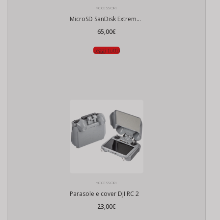
ACCESSORI
MicroSD SanDisk Extreme PRO 256Gb
65,00
€
Leggi tutto
ACCESSORI
Parasole e cover DJI RC 2
23,00
€