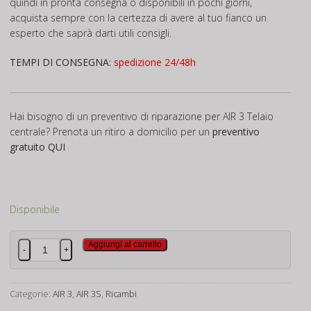
quindi in pronta consegna o disponibili in pochi giorni,
acquista sempre con la certezza di avere al tuo fianco un
esperto che saprà darti utili consigli.
TEMPI DI CONSEGNA:
spedizione 24/48h
Hai bisogno di un preventivo di riparazione per AIR 3 Telaio
centrale? Prenota un ritiro a domicilio per un
preventivo
gratuito
QUI
Disponibile
AIR
Aggiungi al carrello
-
+
3
Telaio
centrale
Categorie:
AIR 3
,
AIR 3S
,
Ricambi
quantità