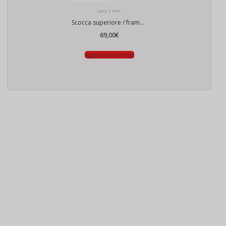
MINI 5 PRO
Scocca superiore / frame superiore per DJI Mini 5 Pro
69,00
€
Aggiungi al carrello