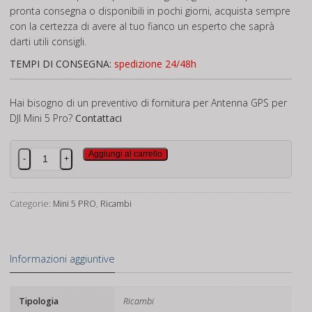
pronta consegna o disponibili in pochi giorni, acquista sempre
con la certezza di avere al tuo fianco un esperto che saprà
darti utili consigli.
TEMPI DI CONSEGNA:
spedizione 24/48h
Hai bisogno di un preventivo di fornitura per Antenna GPS per
DJI Mini 5 Pro?
Contattaci
Antenna
Aggiungi al carrello
-
+
GPS
per
DJI
Categorie:
Mini 5 PRO
,
Ricambi
Mini
5
Pro
Informazioni aggiuntive
quantità
Tipologia
Ricambi