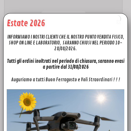
Estate 2026
INFORMIAMO I NOSTRI CLIENTI CHE IL NOSTRO PUNTO VENDITA FISICO,
SHOP ON LINE E LABORATORIO, SARANNO CHIUSI NEL PERIODO 10-
28/08/2026.
Tutti gli ordini inoltrati nel periodo di chiusura, saranno evasi
FPV
a partire dal 31/08/2026
DJI FPV Middle Frame
42,00
€
Auguriamo a tutti Buon Ferragosto e Voli Straordinari ! ! !
Leggi tutto