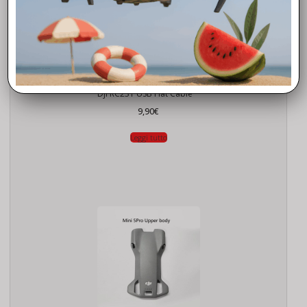
AIR 2S
Dji RC231 USB Flat Cable
9,90
€
Leggi tutto