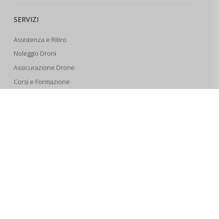
SERVIZI
Assistenza e Ritiro
Noleggio Droni
Assicurazione Drone
Corsi e Formazione
Riprese Aeree 6k
Progettazione e Sviluppo
SUPPORTO
Account
Il Tuo Carrello
Tracking Spedizioni
Assistenza
Condizioni di vendita