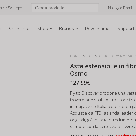
one e Sviluppo
Noleggio Droni
e
Chi Siamo
Shop
Brands
Dove Siamo
Support
HOME
DJI
OSMO
OSMO 360
Asta estensibile in fib
Osmo
127,99
€
Fly to Discover propone una vast
trovare presso il nostro store fis
in magazzino
Italia
, coperto da g
Acquista da FTD, azienda leader d
originali, già in Italia quindi in p
sempre con la certezza di avere al