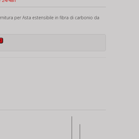
e 24/48h
rnitura per Asta estensibile in fibra di carbonio da
o