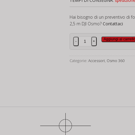
TEMPI DI CONSEGNA:
spedizion
Hai bisogno di un preventivo di fo
2,5 m DJI Osmo?
Contattaci
Asta
Aggiungi al carrell
-
+
estensibile
in
fibra
Categorie:
Accessori
,
Osmo 360
di
carbonio
da
2,5
m
DJI
Osmo
quantità