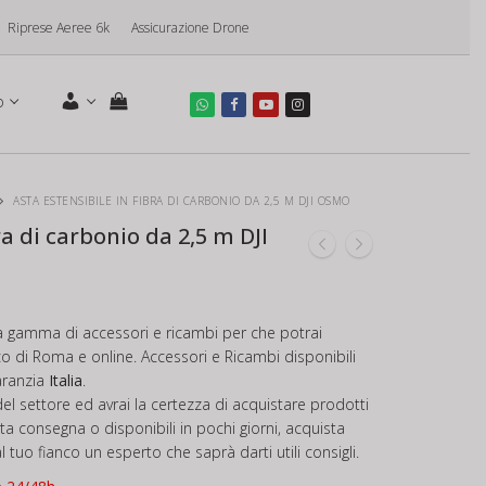
Riprese Aeree 6k
Assicurazione Drone
o
ASTA ESTENSIBILE IN FIBRA DI CARBONIO DA 2,5 M DJI OSMO
ra di carbonio da 2,5 m DJI
a gamma di accessori e ricambi per che potrai
ico di Roma e online. Accessori e Ricambi disponibili
aranzia
Italia
.
el settore ed avrai la certezza di acquistare prodotti
ronta consegna o disponibili in pochi giorni, acquista
 tuo fianco un esperto che saprà darti utili consigli.