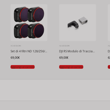
ACCESSORI
ACCESSORI
A
Set di 4 filtri ND 128/256/512/1000 Freewell per DJI Mini 3 Pro / Mini 3
DJI RS Modulo di Tracciamento Intelligente
69,00
€
69,00
€
6
Aggiungi al carrello
Aggiungi al carrello
A