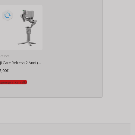
CCESSORI
DJI Care Refresh 2 Anni (RS 4 Mini)
3,00
€
ggiungi al carrello