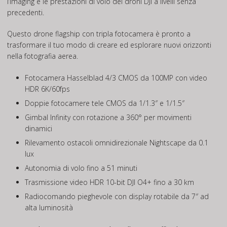
l’imaging e le prestazioni di volo dei droni DJI a livelli senza
precedenti.
Questo drone flagship con tripla fotocamera è pronto a
trasformare il tuo modo di creare ed esplorare nuovi orizzonti
nella fotografia aerea.
Fotocamera Hasselblad 4/3 CMOS da 100MP con video
HDR 6K/60fps
Doppie fotocamere tele CMOS da 1/1.3″ e 1/1.5″
Gimbal Infinity con rotazione a 360° per movimenti
dinamici
Rilevamento ostacoli omnidirezionale Nightscape da 0.1
lux
Autonomia di volo fino a 51 minuti
Trasmissione video HDR 10-bit DJI O4+ fino a 30 km
Radiocomando pieghevole con display rotabile da 7″ ad
alta luminosità