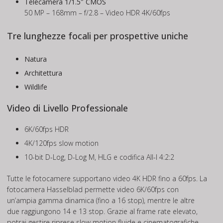
Telecamera 1/1.5″ CMOS
50 MP – 168mm – f/2.8 – Video HDR 4K/60fps
Tre lunghezze focali per prospettive uniche
Natura
Architettura
Wildlife
Video di Livello Professionale
6K/60fps HDR
4K/120fps slow motion
10-bit D-Log, D-Log M, HLG e codifica All-I 4:2:2
Tutte le fotocamere supportano video 4K HDR fino a 60fps. La
fotocamera Hasselblad permette video 6K/60fps con
un’ampia gamma dinamica (fino a 16 stop), mentre le altre
due raggiungono 14 e 13 stop. Grazie al frame rate elevato,
potrai gestire riprese slow motion fluide e cinematografiche.