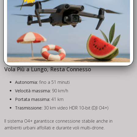
fuoco anche se parzialmente coperto o in movimento. Rileva
veicoli fino a 200 metri.
Visione omnidirezionale notturna da 0.1-lux
Sei sensori fisheye ad alta sensibilità e due processori
assicurano un rilevamento ostacoli omnidirezionale efficace
anche di notte fino a 18 m/s. La funzione RTH (Return to
Home) è supportata anche senza GPS, grazie alla mappatura
visiva in tempo reale.
Vola Più a Lungo, Resta Connesso
Autonomia:
fino a 51 minuti
Velocità massima:
90 km/h
Portata massima:
41 km
Trasmissione:
30 km video HDR 10-bit (DJI O4+)
Il sistema O4+ garantisce connessione stabile anche in
ambienti urbani affollati e durante voli multi-drone.