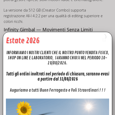
La versione da 512 GB (Creator Combo) supporta
registrazione All-I 4:2:2 per una qualità di editing superiore e
colori ricchi.
Infinity Gimbal — Movimenti Senza Limiti
Il rivoluzionario gimbal Infinity consente una rotazione
Estate 2026
completa a 360°, offrendo angolazioni senza precedenti.
Cattura composizioni dinamiche e racconta storie in volo con
INFORMIAMO I NOSTRI CLIENTI CHE IL NOSTRO PUNTO VENDITA FISICO,
inquadrature mozzafiato e prospettive estreme.
SHOP ON LINE E LABORATORIO, SARANNO CHIUSI NEL PERIODO 10-
28/08/2026.
Riprese inclinate (Dutch angle)
Riprese verso l’alto fino a 70°
Tutti gli ordini inoltrati nel periodo di chiusura, saranno evasi
a partire dal 31/08/2026
Visione Nitida, Navigazione Fluida
Auguriamo a tutti Buon Ferragosto e Voli Straordinari ! ! !
ActiveTrack 360° migliorato
ActiveTrack 360° offre tracciamento avanzato anche in
condizioni di scarsa illuminazione, mantenendo il soggetto a