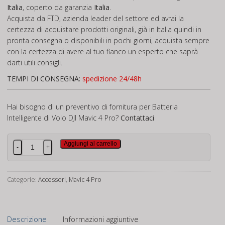
Italia
, coperto da garanzia
Italia
.
Acquista da FTD, azienda leader del settore ed avrai la
certezza di acquistare prodotti originali, già in Italia quindi in
pronta consegna o disponibili in pochi giorni, acquista sempre
con la certezza di avere al tuo fianco un esperto che saprà
darti utili consigli.
TEMPI DI CONSEGNA:
spedizione 24/48h
Hai bisogno di un preventivo di fornitura per Batteria
Intelligente di Volo DJI Mavic 4 Pro?
Contattaci
Batteria
Aggiungi al carrello
-
+
Intelligente
di
Volo
Categorie:
Accessori
,
Mavic 4 Pro
DJI
Mavic
4
Descrizione
Informazioni aggiuntive
Pro