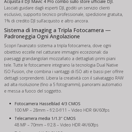
Acquista il DJI Mavic 4 Pro combo sullo store ufficiale DJI.
Lasciati guidare dagli esperti DJI, goditi un servizio clienti
esclusivo, supporto tecnico professionale, spedizione gratuita,
1% di credito DJI sull’acquisto e altro ancora.
Sistema di Imaging a Tripla Fotocamera —
Padroneggia Ogni Angolazione
Scopri l’avanzato sistema a tripla fotocamera, dove ogni
obiettivo eccelle nel catturare immagini eccezionali: da
paesaggi grandangolari mozzafiato a dettagliati primi piani
tele. Tutte le fotocamere integrano la tecnologia Dual Native
ISO Fusion, che combina i vantaggi di ISO alti e bassi per offrire
dettagli sorprendenti. Libera la creatività con il salvataggio RAW
ad alta risoluzione (fino a 5 fotogrammi), panorami automatici
e messa a fuoco del soggetto.
Fotocamera Hasselblad 4/3 CMOS
100 MP – 28mm – f/2.0-f/11 – Video HDR 6K/60fps
Telecamera media 1/1.3″ CMOS
48 MP – 70mm – f/2.8 – Video HDR 4K/60fps