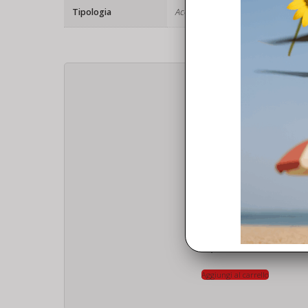
Tipologia
Accessori
ACCESSORI
Borsa da trasporto DJI Mini 4 Pro Combo RC2
28,00
€
Aggiungi al carrello