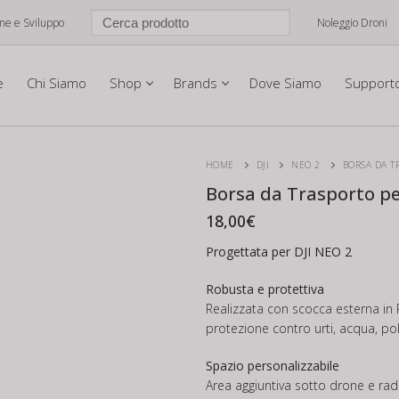
one e Sviluppo
Noleggio Droni
e
Chi Siamo
Shop
Brands
Dove Siamo
Support
HOME
DJI
NEO 2
BORSA DA T
Borsa da Trasporto pe
18,00
€
Progettata per DJI NEO 2
Robusta e protettiva
Realizzata con scocca esterna in P
protezione contro urti, acqua, pol
Spazio personalizzabile
Area aggiuntiva sotto drone e radi