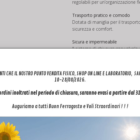
regolabili per un’organizzazione fle
Trasporto pratico e comodo
Dotata di maniglia per il trasport
sicurezza e comfort.
Sicura e impermeabile
Il sistema di chiusura con valvol
gli spostamenti o l’uso outdoor.
Esaurito
NTI CHE IL NOSTRO PUNTO VENDITA FISICO, SHOP ON LINE E LABORATORIO, S
10-28/08/2026.
Notificami qu
 ordini inoltrati nel periodo di chiusura, saranno evasi a partire dal 
Categorie:
Accessori
,
Neo 2
,
Startrc
Auguriamo a tutti Buon Ferragosto e Voli Straordinari ! ! !