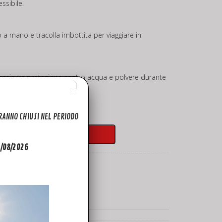
ssibile.
o a mano e tracolla imbottita per viaggiare in
a assicura protezione contro acqua e polvere durante
ARANNO CHIUSI NEL PERIODO
ando disponibile!
31/08/2026