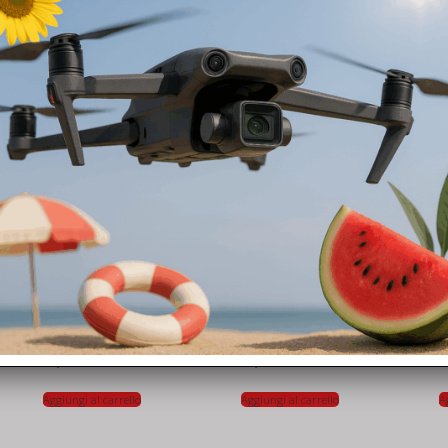
Prodotti correlati
ACCESSORI
ACCESSORI
A
Arco da gara pieghevole di 60 cm di diametro per DJI Avata/DJI FPV (confezione da 5 pezzi)
Sistema di sgancio aereo per DJI Mini 3/Mini 3 Pro/Mini 4K/Mini 2/Mini 2 SE
55,50
€
45,00
€
8
Aggiungi al carrello
Aggiungi al carrello
A