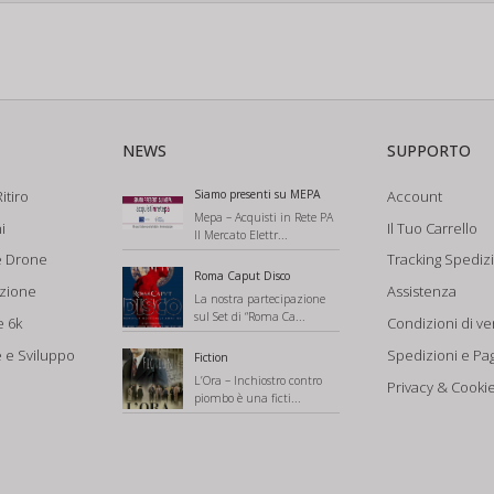
NEWS
SUPPORTO
itiro
Siamo presenti su MEPA
Account
Mepa – Acquisti in Rete PA
i
Il Tuo Carrello
Il Mercato Elettr...
e Drone
Tracking Spediz
Roma Caput Disco
azione
Assistenza
La nostra partecipazione
sul Set di “Roma Ca...
e 6k
Condizioni di ve
 e Sviluppo
Spedizioni e Pa
Fiction
L’Ora – Inchiostro contro
Privacy & Cookie
piombo è una ficti...