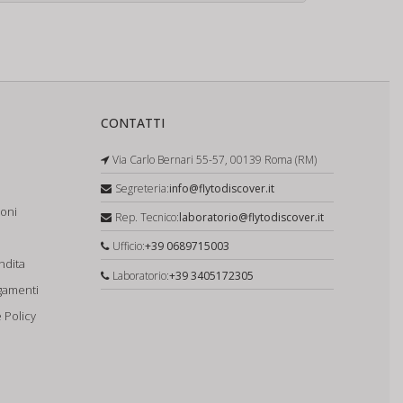
CONTATTI
Via Carlo Bernari 55-57, 00139 Roma (RM)
Segreteria:
info@flytodiscover.it
ioni
Rep. Tecnico:
laboratorio@flytodiscover.it
Ufficio:
+39 0689715003
ndita
Laboratorio:
+39 3405172305
gamenti
 Policy