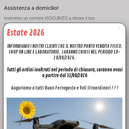
Assistenza a domicilio!
Invieremo un corriere ASSICURATO a ritirare il tuo
drone/controller in seguito procederemo al controllo in
Estate 2026
laboratorio e ad identificare le problematiche riscontrate. In
seguito i nostri tecnici specializzati provvederanno ad inviarti
un preventivo di spesa GRATUITO!!! Deciderai solo allora se
INFORMIAMO I NOSTRI CLIENTI CHE IL NOSTRO PUNTO VENDITA FISICO,
procedere o meno alla riparazione o revisione, altrimenti ti
SHOP ON LINE E LABORATORIO, SARANNO CHIUSI NEL PERIODO 10-
invieremo indietro il tuo drone.
28/08/2026.
Scegli il nostro laboratorio per la riparazione del tuo drone,
Tutti gli ordini inoltrati nel periodo di chiusura, saranno evasi
siamo un Centro Assistenza Dji !
a partire dal 31/08/2026
Per saperne di più, visita la pagina dedicata all’assistenza
Auguriamo a tutti Buon Ferragosto e Voli Straordinari ! ! !
tecnica per il tuo drone
>> QUI<<
Rivendita Ricambi DJI
Fly to Discover, azienda leader nel settore, oltre ad offrire un
impeccabile servizio di assistenza tecnica drone per i marchi
più quotati del mercato, mette a disposizione una vasta