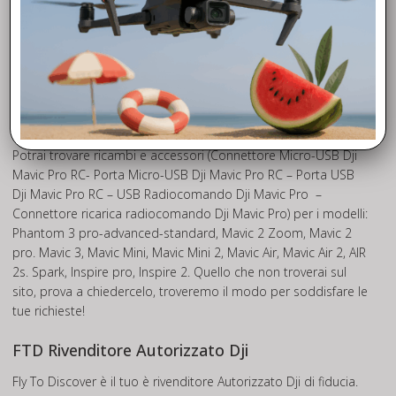
scelta di ricambi originali DJI e Ricambi che potrai trovare in
pronta consegna quindi disponibili da SUBITO con spedizione
in tutta Europa in 24h.
Trova tutti i ricambi per tutti i modelli di drone
DJI
Potrai trovare ricambi e accessori (Connettore Micro-USB Dji
Mavic Pro RC- Porta Micro-USB Dji Mavic Pro RC – Porta USB
Dji Mavic Pro RC – USB Radiocomando Dji Mavic Pro –
Connettore ricarica radiocomando Dji Mavic Pro) per i modelli:
Phantom 3 pro-advanced-standard, Mavic 2 Zoom, Mavic 2
pro. Mavic 3, Mavic Mini, Mavic Mini 2, Mavic Air, Mavic Air 2, AIR
2s. Spark, Inspire pro, Inspire 2. Quello che non troverai sul
sito, prova a chiedercelo, troveremo il modo per soddisfare le
tue richieste!
FTD Rivenditore Autorizzato Dji
Fly To Discover è il tuo è rivenditore Autorizzato Dji di fiducia.