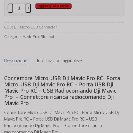
Connettore
Aggiungi al carrello
-
+
Micro-
USB
Dji
COD:
DJI_Micro-USB Connector
Mavic
Categorie:
Mavic Pro
,
Ricambi
Pro
RC
quantità
Descrizione
Informazioni aggiuntive
Connettore Micro-USB Dji Mavic Pro RC- Porta
Micro-USB Dji Mavic Pro RC – Porta USB Dji
Mavic Pro RC – USB Radiocomando Dji Mavic
Pro – Connettore ricarica radiocomando Dji
Mavic Pro
Connettore Micro-USB Dji Mavic Pro RC- Porta Micro-USB Dji
Mavic Pro RC – Porta USB Dji Mavic Pro RC – USB
Radiocomando Dji Mavic Pro – Connettore ricarica
radiocomando Dji Mavic Pro