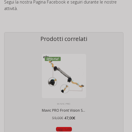
Segui la nostra Pagina
Facebook
e seguiri durante le nostre
attività.
Prodotti correlati
Offerta!
MAVIC PRO
Mavic PRO Front Vision System
Il
Il
59,00
€
47,00
€
prezzo
prezzo
originale
attuale
era:
è:
Leggi tutto
59,00€.
47,00€.