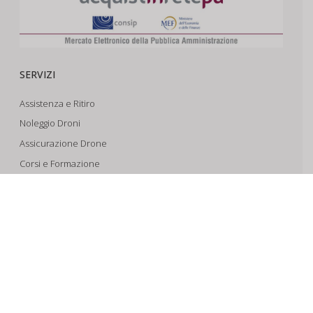
SERVIZI
Assistenza e Ritiro
Noleggio Droni
Assicurazione Drone
Corsi e Formazione
Riprese Aeree 6k
Progettazione e Sviluppo
SUPPORTO
Account
Il Tuo Carrello