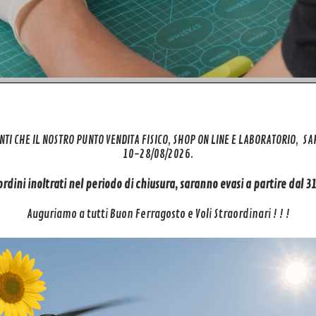
arcelo per assistenza una revisione o semplicemente per un controllo?
NTI CHE IL NOSTRO PUNTO VENDITA FISICO, SHOP ON LINE E LABORATORIO, S
ttosi del tuo Mini 3 / PRO / 4 PRO Cuscinetto Gimbal ?
10-28/08/2026.
ENZA DRONE
per i marchi DJI e PARROT.
 ordini inoltrati nel periodo di chiusura, saranno evasi a partire dal 
/controller in seguito procederemo al controllo in laboratorio e ad ide
n preventivo di spesa GRATUITO!!!
Auguriamo a tutti Buon Ferragosto e Voli Straordinari ! ! !
ne o revisione, altrimenti ti invieremo indietro il tuo drone.
nza tecnica per il tuo drone
>> QUI<<