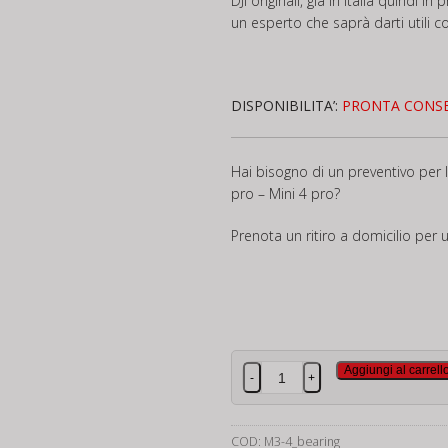
DJI originali, già in Italia quindi 
un esperto che saprà darti utili con
DISPONIBILITA’:
PRONTA CONS
Hai bisogno di un preventivo per l
pro – Mini 4 pro?
Prenota un ritiro a domicilio per 
Mini
Aggiungi al carrell
-
+
3
/
PRO
COD:
M3-4_bearing