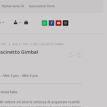
Riprese Aeree 6k
Assicurazione Drone
o
3 PRO
MINI 3 / PRO / 4 PRO CUSCINETTO GIMBAL
Cuscinetto Gimbal
 – Mini 3 pro – Mini 4 pro
anzia Italia.
el settore ed avrai la certezza di acquistare ricambi