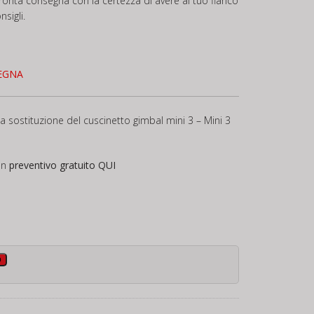
in pronta consegna con la certezza di avere al tuo fianco
sigli.
EGNA
a sostituzione del cuscinetto gimbal mini 3 – Mini 3
un
preventivo gratuito
QUI
o