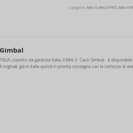
/
Categorie:
Mini 3
,
Mini 3 PRO
,
Mini 4 
4
PRO
Cuscinetto
Gimbal
quantità
 Gimbal
ALIA, coperto da garanzia Italia. Il Mini 3 Cavo Gimbal- è disponibil
 originali, già in Italia quindi in pronta consegna con la certezza di av