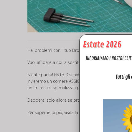
Estate 2026
Hai problemi con il tuo Drone o Controller e vuoi invi
INFORMIAMO I NOSTRI CLIE
Vuoi affidare a noi la sostituzione dei Componenti dife
Niente paura! Fly to Discover offre il servizio di
ASSIST
Tutti gli
Invieremo un corriere ASSICURATO a ritirare il tuo drone
nostri tecnici specializzati provvederanno ad inviarti u
Deciderai solo allora se procedere o meno alla riparazio
Per saperne di più, visita la pagina dedicata all’assiste