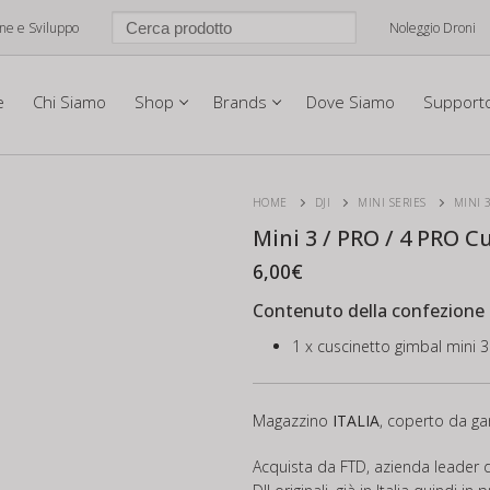
one e Sviluppo
Noleggio Droni
e
Chi Siamo
Shop
Brands
Dove Siamo
Support
HOME
DJI
MINI SERIES
MINI 
Mini 3 / PRO / 4 PRO 
6,00
€
Contenuto della confezione
1 x cuscinetto gimbal mini 3
Magazzino
ITALIA
, coperto da gar
Acquista da FTD, azienda leader d