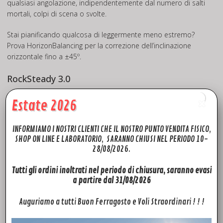
qualsiasi angolazione, indipendentemente dal numero di salti
mortali, colpi di scena o svolte.
Stai pianificando qualcosa di leggermente meno estremo?
Prova HorizonBalancing per la correzione dell’inclinazione
orizzontale fino a ±45º.
RockSteady 3.0
Dì addio alle riprese mosse. RockSteady 3.0 garantisce una
Estate 2026
stabilizzazione fluida nelle riprese in POV, anche durante le
riprese in 4K/120 fps.
INFORMIAMO I NOSTRI CLIENTI CHE IL NOSTRO PUNTO VENDITA FISICO,
SHOP ON LINE E LABORATORIO, SARANNO CHIUSI NEL PERIODO 10-
Calibrazione della temperatura del colore
28/08/2026.
Un avanzato sensore di temperatura del colore garantisce
toni realistici all’aperto, al chiuso e sott’acqua per colori
Tutti gli ordini inoltrati nel periodo di chiusura, saranno evasi
a partire dal 31/08/2026
mozzafiato.
Auguriamo a tutti Buon Ferragosto e Voli Straordinari ! ! !
Vividezza anche sott’acqua
DJI Mimo può ora sincronizzare le informazioni visive dal