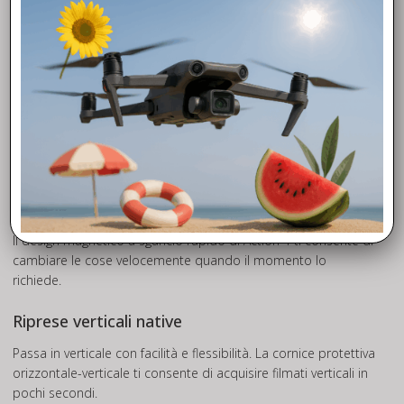
sensore di temperatura del colore di Action 4, offrendo
dettagli incredibili sotto le onde.
Supera ogni limite
I limiti sono fatti per essere infranti e Action 4 è la action cam
che ti consente di fare esattamente questo grazie a
innumerevoli funzionalità tanto potenti quanto intuitive.
Creatività illimitata, controllo intuitivo
Sgancio rapido magnetico
Il design magnetico a sgancio rapido di Action 4 ti consente di
cambiare le cose velocemente quando il momento lo
richiede.
Riprese verticali native
Passa in verticale con facilità e flessibilità. La cornice protettiva
orizzontale-verticale ti consente di acquisire filmati verticali in
pochi secondi.