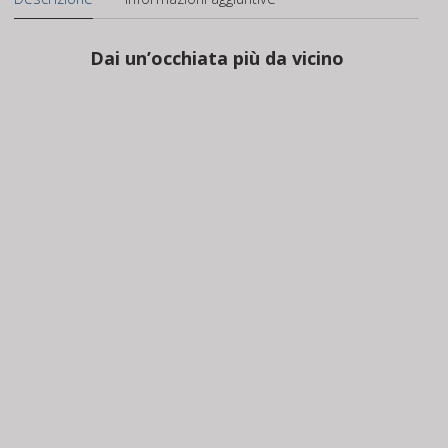
Dai un’occhiata più da vicino
ALIMENTA l’AZIONE
Cattura l’euforia pura di ogni momento con una
straordinaria qualità delle immagini e una
flessibilità impareggiabile, anche quando le luci
si attenuano. Osmo Action 4 consente agli
amanti del brivido di riprendere tutto,
condividere la corsa e impostare il tono.