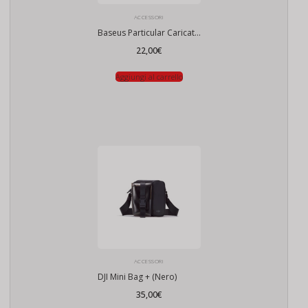
ACCESSORI
Baseus Particular Caricatore auto digitale con display, USB + USB-C, QC3.0 + PD, 5A, 65W (grigio)
22,00
€
Aggiungi al carrello
ACCESSORI
DJI Mini Bag + (Nero)
35,00
€