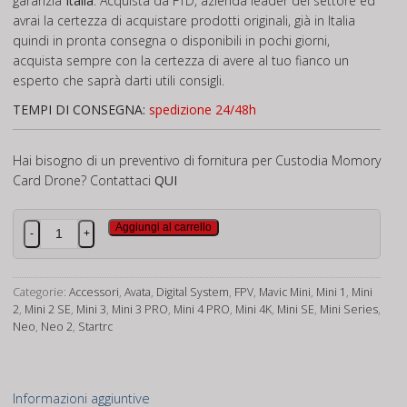
garanzia
Italia
. Acquista da FTD, azienda leader del settore ed
avrai la certezza di acquistare prodotti originali, già in Italia
quindi in pronta consegna o disponibili in pochi giorni,
acquista sempre con la certezza di avere al tuo fianco un
esperto che saprà darti utili consigli.
TEMPI DI CONSEGNA:
spedizione 24/48h
Hai bisogno di un preventivo di fornitura per Custodia Momory
Card Drone? Contattaci
QUI
Custodia
Aggiungi al carrello
-
+
Momory
Card
Drone
Categorie:
Accessori
,
Avata
,
Digital System
,
FPV
,
Mavic Mini
,
Mini 1
,
Mini
quantità
2
,
Mini 2 SE
,
Mini 3
,
Mini 3 PRO
,
Mini 4 PRO
,
Mini 4K
,
Mini SE
,
Mini Series
,
Neo
,
Neo 2
,
Startrc
Informazioni aggiuntive