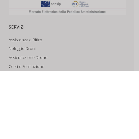
SERVIZI
Assistenza e Ritiro
Noleggio Droni
Assicurazione Drone
Corsi e Formazione
Riprese Aeree 6k
Progettazione e Sviluppo
SUPPORTO
Account
Il Tuo Carrello
Tracking Spedizioni