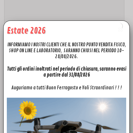
Estate 2026
INFORMIAMO I NOSTRI CLIENTI CHE IL NOSTRO PUNTO VENDITA FISICO,
SHOP ON LINE E LABORATORIO, SARANNO CHIUSI NEL PERIODO 10-
28/08/2026.
Tutti gli ordini inoltrati nel periodo di chiusura, saranno evasi
a partire dal 31/08/2026
ACCESSORI
Baseus Particular Caricatore auto digitale con display, USB + USB-C, QC3.0 + PD, 5A, 65W (grigio)
Auguriamo a tutti Buon Ferragosto e Voli Straordinari ! ! !
22,00
€
Aggiungi al carrello