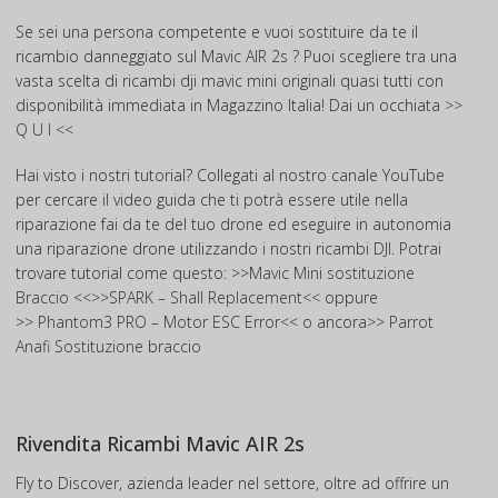
Se sei una persona competente e vuoi sostituire da te il
ricambio danneggiato sul Mavic AIR 2s ? Puoi scegliere tra una
vasta scelta di ricambi dji mavic mini originali quasi tutti con
disponibilità immediata in Magazzino Italia! Dai un occhiata
>>
Q U I <<
Hai visto i nostri tutorial? Collegati al nostro canale
YouTube
per cercare il video guida che ti potrà essere utile nella
riparazione fai da te del tuo drone ed eseguire in autonomia
una riparazione drone utilizzando i nostri ricambi DJI. Potrai
trovare tutorial come questo: >>
Mavic Mini sostituzione
Braccio
<<>>
SPARK – Shall Replacement
<< oppure
>>
Phantom3 PRO – Motor ESC Error
<< o ancora>>
Parrot
Anafi Sostituzione braccio
Rivendita Ricambi Mavic AIR 2s
Fly to Discover, azienda leader nel settore, oltre ad offrire un