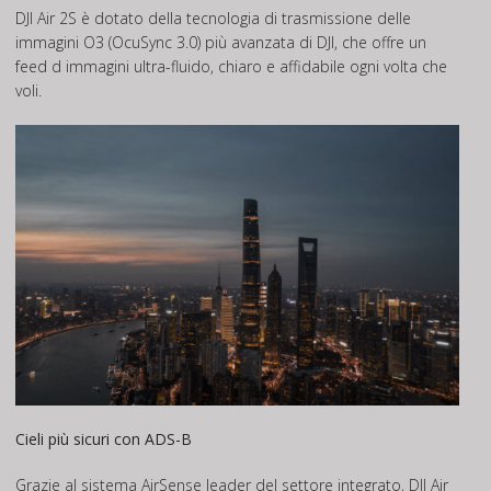
DJI Air 2S è dotato della tecnologia di trasmissione delle
immagini O3 (OcuSync 3.0) più avanzata di DJI, che offre un
feed d immagini ultra-fluido, chiaro e affidabile ogni volta che
voli.
Cieli più sicuri con ADS-B
Grazie al sistema AirSense leader del settore integrato, DJI Air