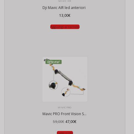
MAVIC AIR
Dji Mavic AIR led anteriori
13,00
€
Aggiungi al carrello
Offerta!
MAVIC PRO
Mavic PRO Front Vision System
Il
Il
59,00
€
47,00
€
prezzo
prezzo
originale
attuale
era:
è:
Leggi tutto