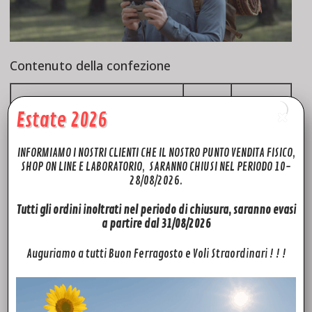
Contenuto della confezione
Accessori
DJI
DJI Air
AIR
2S Fly
Estate 2026
2S
More
Combo
INFORMIAMO I NOSTRI CLIENTI CHE IL NOSTRO PUNTO VENDITA FISICO,
SHOP ON LINE E LABORATORIO, SARANNO CHIUSI NEL PERIODO 10-
Velivolo
1
1
28/08/2026.
Radiocomando DJI RC-N1
1
1
Tutti gli ordini inoltrati nel periodo di chiusura, saranno evasi
a partire dal 31/08/2026
Batteria di volo intelligente
1
3
Auguriamo a tutti Buon Ferragosto e Voli Straordinari ! ! !
Caricabatterie
1
1
Cavo di alimentazione CA
1
1