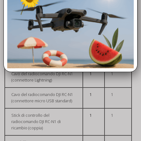
Eliche silenziose (coppia)
3
6
Protezione dello stabilizzatore
1
1
Cavo Tipo C
1
1
Cavo del radiocomando DJI RC-N1
1
1
(connettore USB tipo C)
Cavo del radiocomando DJI RC-N1
1
1
(connettore Lightning)
Cavo del radiocomando DJI RC-N1
1
1
(connettore micro USB standard)
Stick di controllo del
1
1
radiocomando DJI RC-N1 di
ricambio (coppia)