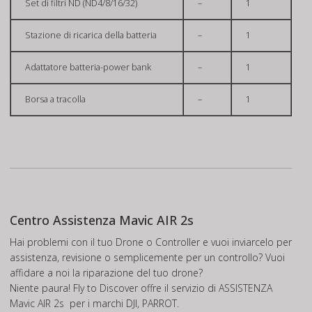
Set di filtri ND (ND4/8/16/32)
–
1
Stazione di ricarica della batteria
–
1
Adattatore batteria-power bank
–
1
Borsa a tracolla
–
1
Centro Assistenza Mavic AIR 2s
Hai problemi con il tuo Drone o Controller e vuoi inviarcelo per
assistenza, revisione o semplicemente per un controllo? Vuoi
affidare a noi la riparazione del tuo drone?
Niente paura! Fly to Discover offre il servizio di
ASSISTENZA
Mavic AIR 2s
per i marchi DJI, PARROT.