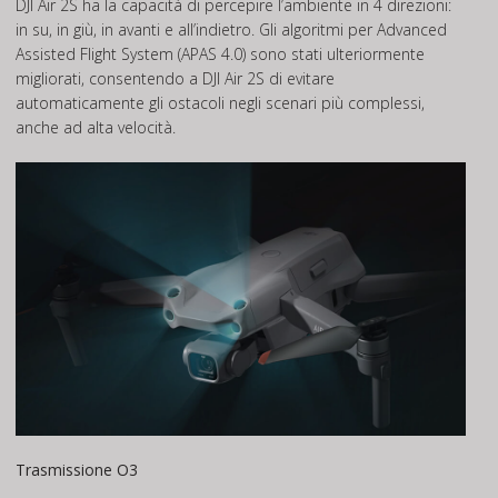
DJI Air 2S ha la capacità di percepire l’ambiente in 4 direzioni:
in su, in giù, in avanti e all’indietro. Gli algoritmi per Advanced
Assisted Flight System (APAS 4.0) sono stati ulteriormente
migliorati, consentendo a DJI Air 2S di evitare
automaticamente gli ostacoli negli scenari più complessi,
anche ad alta velocità.
Trasmissione O3