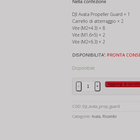
Nella confezione
DJI Avata Propeller Guard × 1
Carrello di atterraggio × 2
Vite (M2×4.3) × 8
Vite (M1.6×5) × 2
Vite (M2×6.3) × 2
DISPONIBILITA’:
PRONTA CONS
Disponibile
DJI
Aggiungi al carrell
-
+
Avata
Propellers
Guard
COD:
Dji_avata_prop_guard
quantità
Categorie:
Avata
,
Ricambi