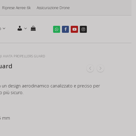
Riprese Aeree 6k
Assicurazione Drone
o
JI AVATA PROPELLERS GUARD
Guard
ta un design aerodinamico canalizzato e preciso per
o più sicuro.
,5 mm