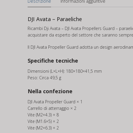
Descrizione
Informazioni aggiuntive
DJI Avata – Paraeliche
Ricambi Dji Avata – DJI Avata Propellers Guard – paraeli
acquistare da esperto del settore che saranno sempre al tu
Il DJI Avata Propeller Guard adotta un design aerodinami
Specifiche tecniche
Dimensioni (L×L×H): 180×180×41,5 mm
Peso: Circa 49,5 g
Nella confezione
DJI Avata Propeller Guard × 1
Carrello di atterraggio × 2
Vite (M2×4.3) × 8
Vite (M1.6×5) × 2
Vite (M2×6.3) × 2