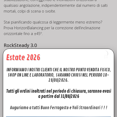
qualsiasi angolazione, indipendentemente dal numero di salti
mortali, colpi di scena o svolte.
Stai pianificando qualcosa di leggermente meno estremo?
Prova HorizonBalancing per la correzione dell’inclinazione
orizzontale fino a ±45º.
RockSteady 3.0
Dì addio alle riprese mosse. RockSteady 3.0 garantisce una
Estate 2026
stabilizzazione fluida nelle riprese in POV, anche durante le
riprese in 4K/120 fps.
INFORMIAMO I NOSTRI CLIENTI CHE IL NOSTRO PUNTO VENDITA FISICO,
SHOP ON LINE E LABORATORIO, SARANNO CHIUSI NEL PERIODO 10-
Calibrazione della temperatura del colore
28/08/2026.
Un avanzato sensore di temperatura del colore garantisce
Tutti gli ordini inoltrati nel periodo di chiusura, saranno evasi
toni realistici all’aperto, al chiuso e sott’acqua per colori
a partire dal 31/08/2026
mozzafiato.
Auguriamo a tutti Buon Ferragosto e Voli Straordinari ! ! !
Vividezza anche sott’acqua