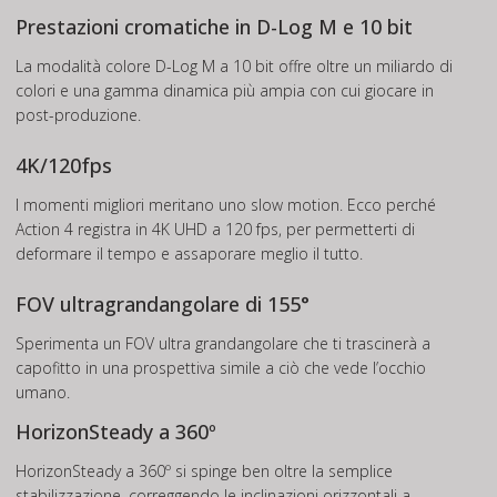
Prestazioni cromatiche in D-Log M e 10 bit
La modalità colore D-Log M a 10 bit offre oltre un miliardo di
colori e una gamma dinamica più ampia con cui giocare in
post-produzione.
4K/120fps
I momenti migliori meritano uno slow motion. Ecco perché
Action 4 registra in 4K UHD a 120 fps, per permetterti di
deformare il tempo e assaporare meglio il tutto.
FOV ultragrandangolare di 155°
Sperimenta un FOV ultra grandangolare che ti trascinerà a
capofitto in una prospettiva simile a ciò che vede l’occhio
umano.
HorizonSteady a 360º
HorizonSteady a 360º si spinge ben oltre la semplice
stabilizzazione, correggendo le inclinazioni orizzontali a