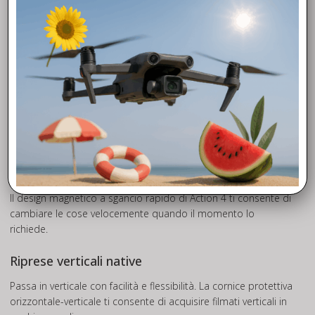
DJI Mimo può ora sincronizzare le informazioni visive dal
sensore di temperatura del colore di Action 4, offrendo
dettagli incredibili sotto le onde.
Supera ogni limite
I limiti sono fatti per essere infranti e Action 4 è la action cam
che ti consente di fare esattamente questo grazie a
innumerevoli funzionalità tanto potenti quanto intuitive.
Creatività illimitata, controllo intuitivo
Sgancio rapido magnetico
Il design magnetico a sgancio rapido di Action 4 ti consente di
cambiare le cose velocemente quando il momento lo
richiede.
Riprese verticali native
Passa in verticale con facilità e flessibilità. La cornice protettiva
orizzontale-verticale ti consente di acquisire filmati verticali in