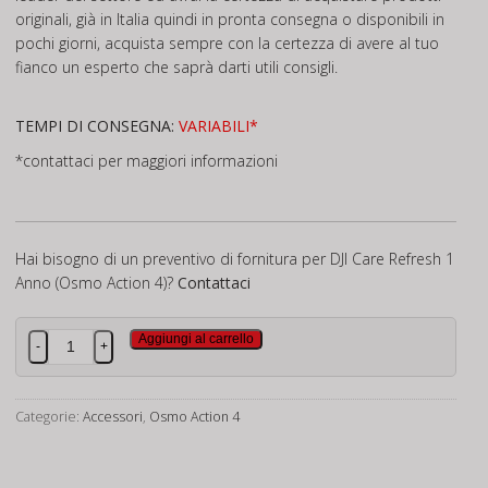
originali, già in Italia quindi in pronta consegna o disponibili in
pochi giorni, acquista sempre con la certezza di avere al tuo
fianco un esperto che saprà darti utili consigli.
TEMPI DI CONSEGNA:
VARIABILI*
*contattaci per maggiori informazioni
Hai bisogno di un preventivo di fornitura per DJI Care Refresh 1
Anno (Osmo Action 4)?
Contattaci
DJI
Aggiungi al carrello
-
+
Care
Refresh
1
Categorie:
Accessori
,
Osmo Action 4
Anno
(Osmo
Action