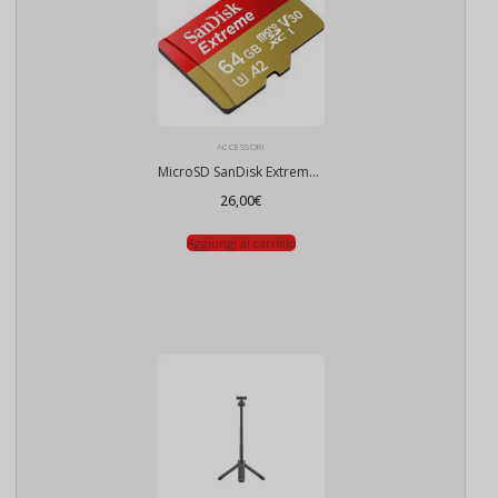
ACCESSORI
MicroSD SanDisk Extreme 64Gb
26,00
€
Aggiungi al carrello