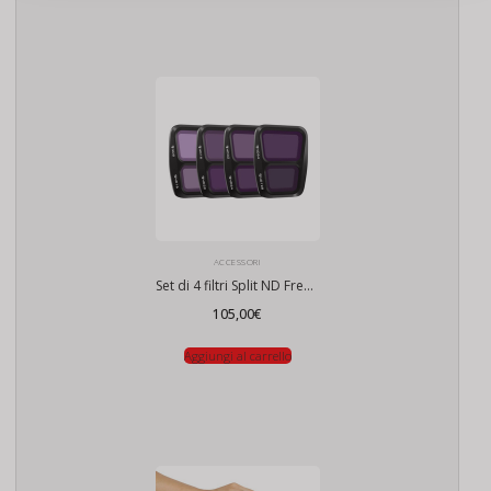
ACCESSORI
Set di 4 filtri Split ND Freewell per DJI Air 3
105,00
€
Aggiungi al carrello