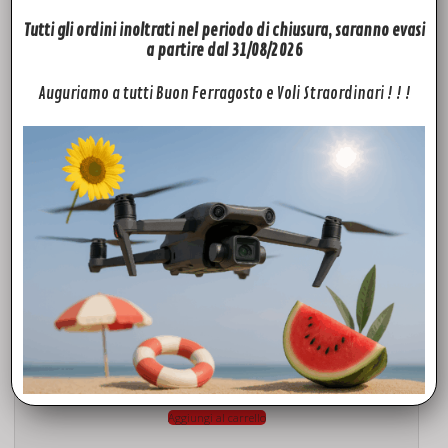
19,00
€
Tutti gli ordini inoltrati nel periodo di chiusura, saranno evasi
a partire dal 31/08/2026
Aggiungi al carrello
Auguriamo a tutti Buon Ferragosto e Voli Straordinari ! ! !
ACCESSORI
Set di 4 filtri ND 128/256/512/1000 Freewell per DJI Mini 3 Pro / Mini 3
69,00
€
Aggiungi al carrello