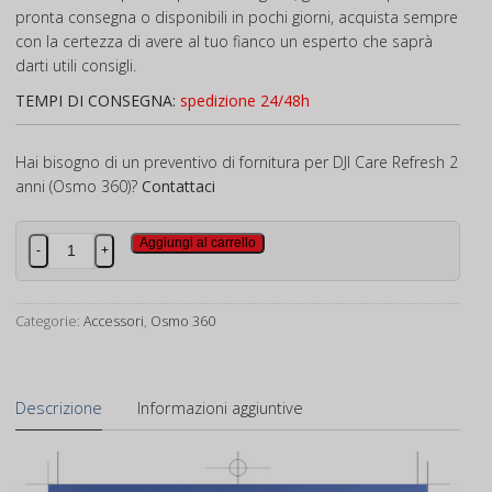
pronta consegna o disponibili in pochi giorni, acquista sempre
con la certezza di avere al tuo fianco un esperto che saprà
darti utili consigli.
TEMPI DI CONSEGNA:
spedizione 24/48h
Hai bisogno di un preventivo di fornitura per DJI Care Refresh 2
anni (Osmo 360)?
Contattaci
DJI
Aggiungi al carrello
-
+
Care
Refresh
2
Categorie:
Accessori
,
Osmo 360
anni
(Osmo
360)
Descrizione
Informazioni aggiuntive
quantità