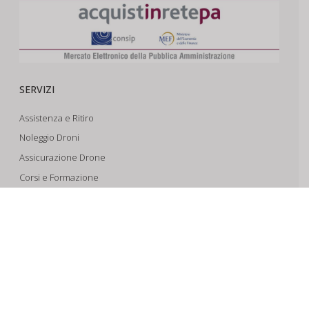
SERVIZI
Assistenza e Ritiro
Noleggio Droni
Assicurazione Drone
Corsi e Formazione
Riprese Aeree 6k
Progettazione e Sviluppo
SUPPORTO
Account
Il Tuo Carrello