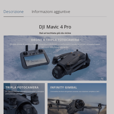
Anno
(DJI
Descrizione
Informazioni aggiuntive
Mavic
4
Pro)
DJI Mavic 4 Pro
quantità