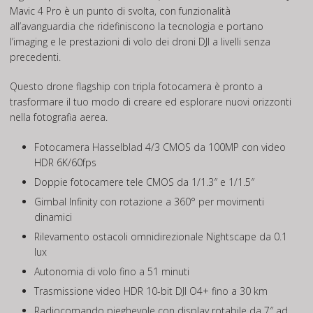
Mavic 4 Pro è un punto di svolta, con funzionalità
all’avanguardia che ridefiniscono la tecnologia e portano
l’imaging e le prestazioni di volo dei droni DJI a livelli senza
precedenti.
Questo drone flagship con tripla fotocamera è pronto a
trasformare il tuo modo di creare ed esplorare nuovi orizzonti
nella fotografia aerea.
Fotocamera Hasselblad 4/3 CMOS da 100MP con video
HDR 6K/60fps
Doppie fotocamere tele CMOS da 1/1.3″ e 1/1.5″
Gimbal Infinity con rotazione a 360° per movimenti
dinamici
Rilevamento ostacoli omnidirezionale Nightscape da 0.1
lux
Autonomia di volo fino a 51 minuti
Trasmissione video HDR 10-bit DJI O4+ fino a 30 km
Radiocomando pieghevole con display rotabile da 7″ ad