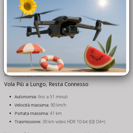
ActiveTrack 360° offre tracciamento avanzato anche in
condizioni di scarsa illuminazione, mantenendo il soggetto a
fuoco anche se parzialmente coperto o in movimento. Rileva
veicoli fino a 200 metri.
Visione omnidirezionale notturna da 0.1-lux
Sei sensori fisheye ad alta sensibilità e due processori
assicurano un rilevamento ostacoli omnidirezionale efficace
anche di notte fino a 18 m/s. La funzione RTH (Return to
Home) è supportata anche senza GPS, grazie alla mappatura
visiva in tempo reale.
Vola Più a Lungo, Resta Connesso
Autonomia:
fino a 51 minuti
Velocità massima:
90 km/h
Portata massima:
41 km
Trasmissione:
30 km video HDR 10-bit (DJI O4+)