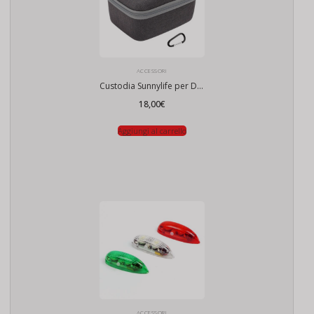
ACCESSORI
Custodia Sunnylife per DJI Goggles 2 / Goggles 3 / Integra
18,00
€
Aggiungi al carrello
ACCESSORI