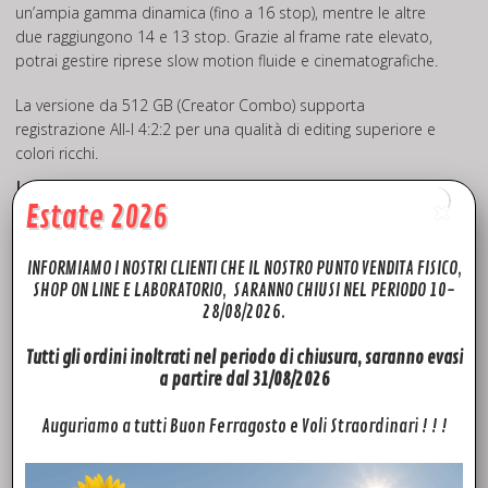
un’ampia gamma dinamica (fino a 16 stop), mentre le altre
due raggiungono 14 e 13 stop. Grazie al frame rate elevato,
potrai gestire riprese slow motion fluide e cinematografiche.
La versione da 512 GB (Creator Combo) supporta
registrazione All-I 4:2:2 per una qualità di editing superiore e
colori ricchi.
Infinity Gimbal — Movimenti Senza Limiti
Estate 2026
Il rivoluzionario gimbal Infinity consente una rotazione
completa a 360°, offrendo angolazioni senza precedenti.
INFORMIAMO I NOSTRI CLIENTI CHE IL NOSTRO PUNTO VENDITA FISICO,
Cattura composizioni dinamiche e racconta storie in volo con
SHOP ON LINE E LABORATORIO, SARANNO CHIUSI NEL PERIODO 10-
inquadrature mozzafiato e prospettive estreme.
28/08/2026.
Riprese inclinate (Dutch angle)
Tutti gli ordini inoltrati nel periodo di chiusura, saranno evasi
Riprese verso l’alto fino a 70°
a partire dal 31/08/2026
Visione Nitida, Navigazione Fluida
Auguriamo a tutti Buon Ferragosto e Voli Straordinari ! ! !
ActiveTrack 360° migliorato