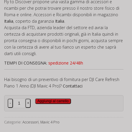
Fly to Discover propone una vasta gamma di accessori e
ricambi per che potrai trovare presso il nostro store fisico di
Roma e online. Accessori e Ricambi disponibili in magazzino
Italia
, coperto da garanzia
Italia
.
Acquista da FTD, azienda leader del settore ed avrai la
certezza di acquistare prodotti originali, già in Italia quindi in
pronta consegna o disponibili in pochi giorni, acquista sempre
con la certezza di avere al tuo fianco un esperto che saprà
darti utili consigli.
TEMPI DI CONSEGNA:
spedizione 24/48h
Hai bisogno di un preventivo di fornitura per DJI Care Refresh
Piano 1 Anno (DJI Mavic 4 Pro)?
Contattaci
DJI
Aggiungi al carrello
-
+
Care
Refresh
Piano
Categorie:
Accessori
,
Mavic 4 Pro
1