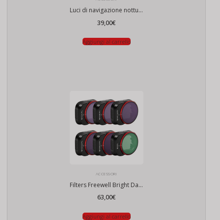
Luci di navigazione notturna drone
39,00
€
Aggiungi al carrello
ACCESSORI
Filters Freewell Bright Day per DJI Mini 3 Pro / Mini 3 (confezione da 6)
63,00
€
Aggiungi al carrello