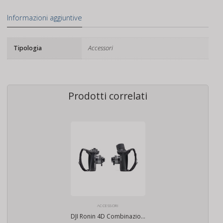
ASPH
Informazioni aggiuntive
Obiettivo
quantità
Tipologia
Accessori
Prodotti correlati
ACCESSORI
DJI Ronin 4D Combinazione di Impugnature