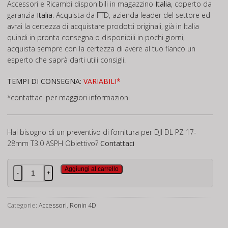
Accessori e Ricambi disponibili in magazzino
Italia
, coperto da
garanzia
Italia
. Acquista da FTD, azienda leader del settore ed
avrai la certezza di acquistare prodotti originali, già in Italia
quindi in pronta consegna o disponibili in pochi giorni,
acquista sempre con la certezza di avere al tuo fianco un
esperto che saprà darti utili consigli.
TEMPI DI CONSEGNA:
VARIABILI*
*contattaci per maggiori informazioni
Hai bisogno di un preventivo di fornitura per DJI DL PZ 17-
28mm T3.0 ASPH Obiettivo?
Contattaci
DJI
Aggiungi al carrello
-
+
DL
PZ
17-
Categorie:
Accessori
,
Ronin 4D
28mm
T3.0