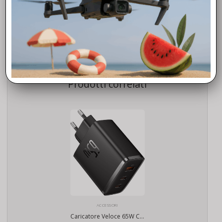
metteremo a tua disposizione a partire dalla scelta del
modello, chiarendoti molti aspetti sulla normativa, donandoti
nozioni di avvio al volo, curiosità operative, valide soluzioni dei
problemi tecnici e tutto quello che ti occorre per avvicinarti al
mondo dei droni Dji.
Prodotti correlati
ACCESSORI
Caricatore Veloce 65W Compatibile Droni Dji