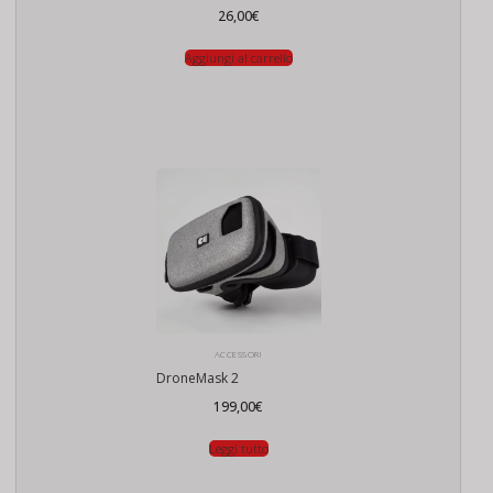
26,00
€
Aggiungi al carrello
ACCESSORI
DroneMask 2
199,00
€
Leggi tutto