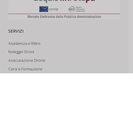
SERVIZI
Assistenza e Ritiro
Noleggio Droni
Assicurazione Drone
Corsi e Formazione
Riprese Aeree 6k
Progettazione e Sviluppo
SUPPORTO
Account
Il Tuo Carrello
Tracking Spedizioni