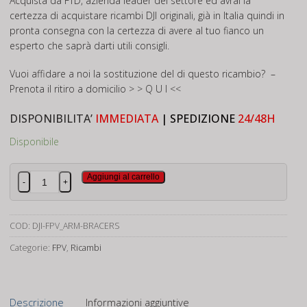
Acquista da FTD, azienda leader del settore ed avrai la
certezza di acquistare ricambi DJI originali, già in Italia quindi in
pronta consegna con la certezza di avere al tuo fianco un
esperto che saprà darti utili consigli.
Vuoi affidare a noi la sostituzione del di questo ricambio? –
Prenota il ritiro a domicilio
> > Q U I <<
DISPONIBILITA’
IMMEDIATA
| SPEDIZIONE
24/48H
Disponibile
DJI
Aggiungi al carrello
-
+
FPV
Arm
Bracers
COD:
DJI-FPV_ARM-BRACERS
quantità
Categorie:
FPV
,
Ricambi
Descrizione
Informazioni aggiuntive