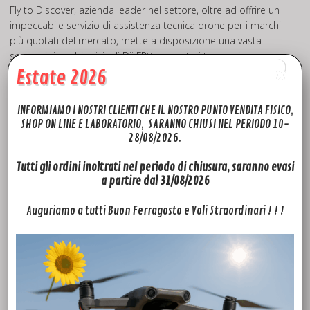
Fly to Discover, azienda leader nel settore, oltre ad offrire un
impeccabile servizio di assistenza tecnica drone per i marchi
più quotati del mercato, mette a disposizione una vasta
scelta di ricambi originali Dji FPV che potrai trovare in pronta
consegna quindi disponibili da SUBITO con spedizione in tutta
Estate 2026
Europa in 24h. Potrai trovare ricambi e accessori per i
modelli: Phantom 3 pro-advanced-standard, Phantom 4
INFORMIAMO I NOSTRI CLIENTI CHE IL NOSTRO PUNTO VENDITA FISICO,
Advanced, Phantom 4 pro. Mavic pro, Mavic mini, Dji Mini 2,
SHOP ON LINE E LABORATORIO, SARANNO CHIUSI NEL PERIODO 10-
Mavic pro 2, Mavic 2 Zoom, Mavic AIR, Mavic AIR 2, Spark,
28/08/2026.
Inspire pro, Inspire 2, Dji FPV. Quello che non troverai sul sito,
prova a chiedercelo, troveremo il modo per soddisfare le tue
Tutti gli ordini inoltrati nel periodo di chiusura, saranno evasi
richieste!
a partire dal 31/08/2026
Visita il nostro canale
YouTube
potrai trovare un
Auguriamo a tutti Buon Ferragosto e Voli Straordinari ! ! !
pratico
TUTORIAL
sull’installazione dei ricambi Dji FPV.
FTD Rivenditore Dji Autorizzato
Fly To Discover è il tuo è rivenditore Dji Autorizzato di fiducia.
Grazie all’esperienza maturata negli anni, siamo in grado di
offrirti la massima competenza e professionalità che