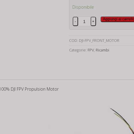
Disponibile
DJI
Aggiungi al carrell
-
+
FPV
Propulsion
Motor
COD:
DJI-FPV_FRONT_MOTOR
quantità
Categorie:
FPV
,
Ricambi
 100% DJI FPV Propulsion Motor