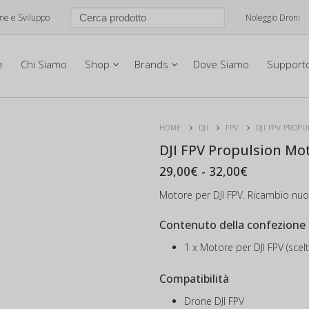
one e Sviluppo
Noleggio Droni
e
Chi Siamo
Shop
Brands
Dove Siamo
Support
HOME
DJI
FPV
DJI FPV PROP
DJI FPV Propulsion Mo
Fascia
29,00
€
-
32,00
€
di
prezzo:
Motore per DJI FPV. Ricambio nuo
da
29,00€
Contenuto della confezione
a
32,00€
1 x Motore per DJI FPV (scel
Compatibilità
Drone DJI FPV