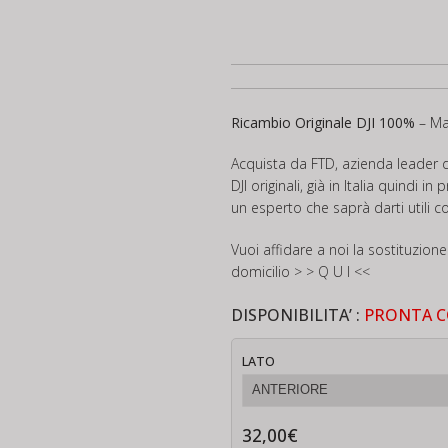
Ricambio Originale DJI 100%
– Ma
Acquista da FTD, azienda leader d
DJI originali, già in Italia quindi 
un esperto che saprà darti utili con
Vuoi affidare a noi la sostituzione
domicilio
> > Q U I <<
DISPONIBILITA’ :
PRONTA 
LATO
32,00
€