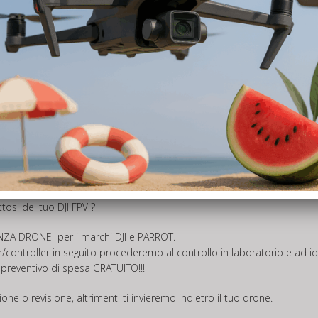
PV
arcelo per assistenza una revisione o semplicemente per un controllo?
tosi del tuo DJI FPV ?
ENZA DRONE
per i marchi DJI e PARROT.
/controller in seguito procederemo al controllo in laboratorio e ad ide
n preventivo di spesa GRATUITO!!!
ne o revisione, altrimenti ti invieremo indietro il tuo drone.