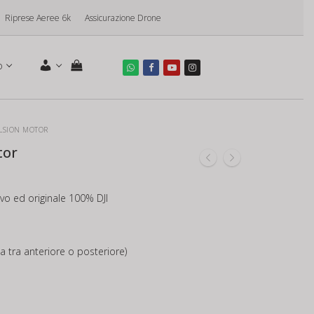
Riprese Aeree 6k
Assicurazione Drone
o
ULSION MOTOR
tor
vo ed originale 100% DJI
ta tra anteriore o posteriore)