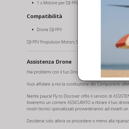
1 x Motore per DJI FPV
Compatibilità
Drone DJI FPV
DJI FPV Propulsion Motors Set | Set di Motori per DJI F
Assistenza Drone
Hai problemi con il tuo Drone o Controller e vuoi invi
Vuoi affidare a noi la sostituzione dei Componenti difet
Niente paura! Fly to Discover offre il servizio di
ASSIST
Invieremo un corriere ASSICURATO a ritirare il tuo drone
nostri tecnici specializzati provvederanno ad inviarti u
Deciderai solo allora se procedere o meno alla riparazio