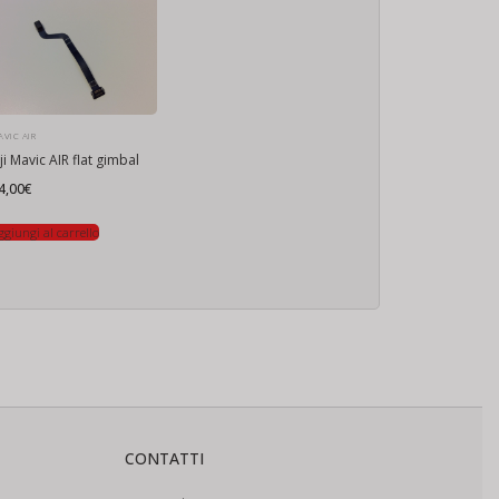
VIC AIR
ji Mavic AIR flat gimbal
4,00
€
ggiungi al carrello
CONTATTI