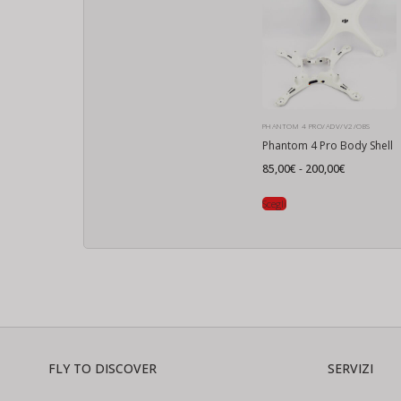
PHANTOM 4 PRO/ADV/V2/OBS
Phantom 4 Pro Body Shell
Fascia
85,00
€
-
200,00
€
di
prezzo:
da
Scegli
85,00€
a
200,00€
FLY TO DISCOVER
SERVIZI