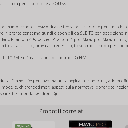
nza tecnica per il tuo drone
>> QUI<<
frire un impeccabile servizio di assistenza tecnica drone per i marchi
vare in pronta consegna quindi disponibili da SUBITO con spedizione in
ard, Phantom 4 Advanced, Phantom 4 pro. Mavic pro, Mavic mini, Dji 
 non troverai sul sito, prova a chiedercelo, troveremo il modo per soddis
co
TUTORIAL
sull’installazione dei ricambi Dji FPV.
 fiducia. Grazie all’esperienza maturata negli anni, siamo in grado di o
modello, chiarendoti molti aspetti sulla normativa, donandoti nozioni d
vicinarti al mondo dei droni Dji.
Prodotti correlati
Offerta!