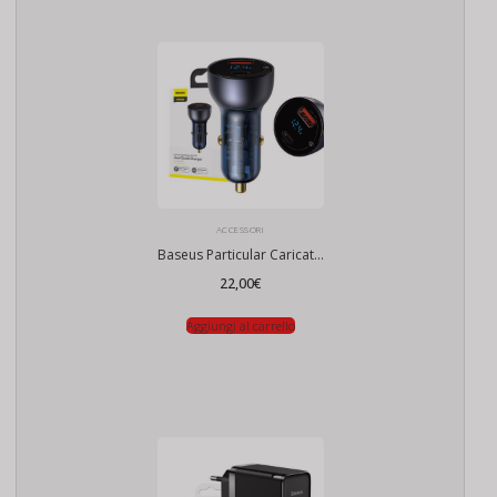
ACCESSORI
Baseus Particular Caricatore auto digitale con display, USB + USB-C, QC3.0 + PD, 5A, 65W (grigio)
22,00
€
Aggiungi al carrello