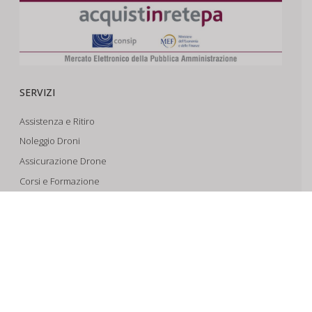
SERVIZI
Assistenza e Ritiro
Noleggio Droni
Assicurazione Drone
Corsi e Formazione
Riprese Aeree 6k
Progettazione e Sviluppo
SUPPORTO
Account
Il Tuo Carrello