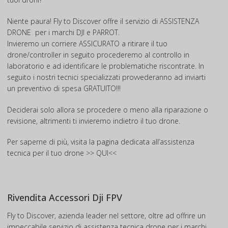
Niente paura! Fly to Discover offre il servizio di
ASSISTENZA
DRONE
per i marchi DJI e PARROT.
Invieremo un corriere ASSICURATO a ritirare il tuo
drone/controller in seguito procederemo al controllo in
laboratorio e ad identificare le problematiche riscontrate. In
seguito i nostri tecnici specializzati provvederanno ad inviarti
un preventivo di spesa GRATUITO!!!
Deciderai solo allora se procedere o meno alla riparazione o
revisione, altrimenti ti invieremo indietro il tuo drone.
Per saperne di più, visita la pagina dedicata all’assistenza
tecnica per il tuo drone
>> QUI<<
Rivendita Accessori Dji FPV
Fly to Discover, azienda leader nel settore, oltre ad offrire un
impeccabile servizio di assistenza tecnica drone per i marchi