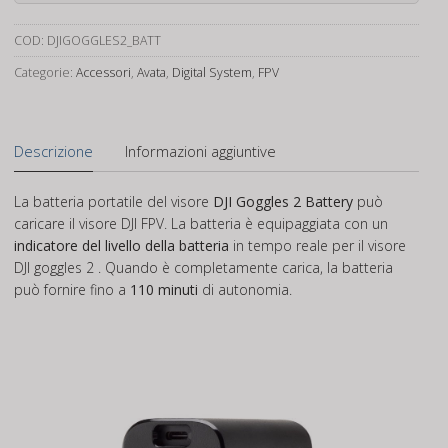
Goggles
2
COD:
DJIGOGGLES2_BATT
Battery
quantità
Categorie:
Accessori
,
Avata
,
Digital System
,
FPV
Descrizione
Informazioni aggiuntive
La batteria portatile del visore
DJI Goggles 2 Battery
può
caricare il visore DJI FPV. La batteria è equipaggiata con un
indicatore del livello della batteria
in tempo reale per il visore
DJI goggles 2 . Quando è completamente carica, la batteria
può fornire fino a
110 minuti
di autonomia.