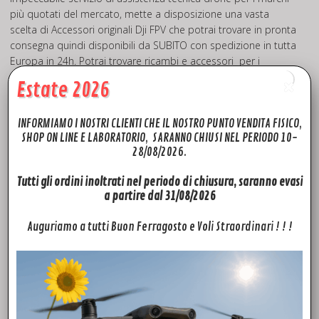
più quotati del mercato, mette a disposizione una vasta
scelta di Accessori originali Dji FPV che potrai trovare in pronta
consegna quindi disponibili da SUBITO con spedizione in tutta
Europa in 24h. Potrai trovare ricambi e accessori per i
modelli: Phantom 3 pro-advanced-standard, Phantom 4
Estate 2026
Advanced, Phantom 4 pro. Mavic pro, Mavic mini, Dji Mini 2,
Mavic pro 2, Mavic 2 Zoom, Mavic AIR, Mavic AIR 2, Spark,
INFORMIAMO I NOSTRI CLIENTI CHE IL NOSTRO PUNTO VENDITA FISICO,
Inspire pro, Inspire 2, Dji FPV. Quello che non troverai sul sito,
SHOP ON LINE E LABORATORIO, SARANNO CHIUSI NEL PERIODO 10-
prova a chiedercelo, troveremo il modo per soddisfare le tue
28/08/2026.
richieste!
Tutti gli ordini inoltrati nel periodo di chiusura, saranno evasi
Visita il nostro canale
YouTube
potrai trovare un
a partire dal 31/08/2026
pratico
TUTORIAL
sull’installazione dei ricambi Dji FPV.
Auguriamo a tutti Buon Ferragosto e Voli Straordinari ! ! !
FTD Rivenditore Dji Autorizzato
Fly To Discover è il tuo è rivenditore Dji Autorizzato di fiducia.
Grazie all’esperienza maturata negli anni, siamo in grado di
offrirti la massima competenza e professionalità che