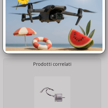
Fly To Discover è il tuo è rivenditore Dji Autorizzato di fiducia.
Grazie all’esperienza maturata negli anni, siamo in grado di
offrirti la massima competenza e professionalità che
metteremo a tua disposizione a partire dalla scelta del
modello, chiarendoti molti aspetti sulla normativa, donandoti
nozioni di avvio al volo, curiosità operative, valide soluzioni dei
problemi tecnici e tutto quello che ti occorre per avvicinarti al
mondo dei droni Dji.
Prodotti correlati