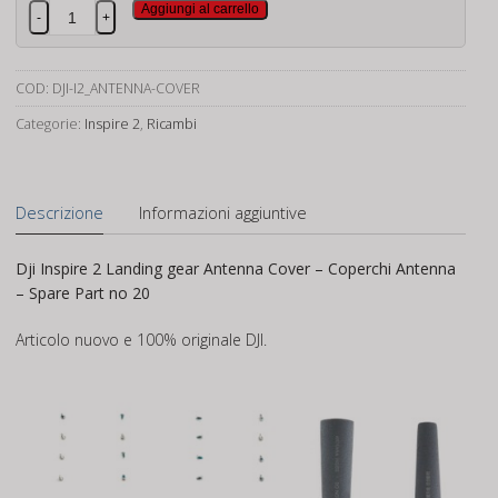
Dji
Aggiungi al carrello
-
+
Inspire
2
Landing
COD:
DJI-I2_ANTENNA-COVER
Gear
Categorie:
Inspire 2
,
Ricambi
Antenna
Cover
quantità
Descrizione
Informazioni aggiuntive
Dji Inspire 2 Landing gear Antenna Cover – Coperchi Antenna
– Spare Part no 20
Articolo nuovo e 100% originale DJI.