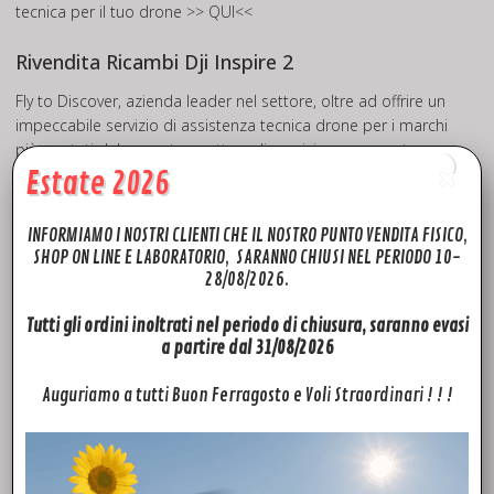
tecnica per il tuo drone
>> QUI<<
Rivendita Ricambi Dji Inspire 2
Fly to Discover, azienda leader nel settore, oltre ad offrire un
impeccabile servizio di assistenza tecnica drone per i marchi
più quotati del mercato, mette a disposizione una vasta
scelta di ricambi originali DJI INSPIRE 2 che potrai trovare in
Estate 2026
pronta consegna quindi disponibili da SUBITO con spedizione
in tutta Europa in 24h. Potrai trovare ricambi e accessori per i
INFORMIAMO I NOSTRI CLIENTI CHE IL NOSTRO PUNTO VENDITA FISICO,
modelli: Phantom 3 pro-advanced-standard, Phantom 4
SHOP ON LINE E LABORATORIO, SARANNO CHIUSI NEL PERIODO 10-
Advanced, Phantom 4 pro. Mavic pro, Mavic mini, Dji Mini 2,
28/08/2026.
Mavic pro 2, Mavic 2 Zoom, Mavic AIR, Mavic AIR 2, Spark,
Inspire pro, Inspire 2, Dji FPV. Quello che non troverai sul sito,
Tutti gli ordini inoltrati nel periodo di chiusura, saranno evasi
prova a chiedercelo, troveremo il modo per soddisfare le tue
a partire dal 31/08/2026
richieste!
Auguriamo a tutti Buon Ferragosto e Voli Straordinari ! ! !
Visita il nostro canale
YouTube
potrai trovare tanti TUTORIAL
che potranno esserti utili per riparare i tuoi droni.
FTD Rivenditore Dji Autorizzato