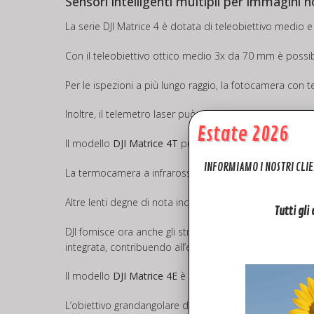
Sensori intelligenti multipli per immagini
La serie DJI Matrice 4 è dotata di teleobiettivo medio e
Con il teleobiettivo ottico medio 3x da 70 mm è possibil
Per le ispezioni a più lungo raggio, la fotocamera con te
Inoltre, il telemetro laser può misurare distanze da 18
Estate 2026
Il modello
DJI Matrice 4T
può servire vari settori, dalla
INFORMIAMO I NOSTRI CLIE
La termocamera a infrarossi supporta la modalità ad alt
Altre lenti degne di nota includono un obiettivo grandan
Tutti gli
DJI fornisce ora anche gli strumenti necessari per l’adde
integrata, contribuendo all’espansione dei nuovi campi d
Il modello
DJI Matrice 4E
è progettato per il rilevament
L’obiettivo grandangolare da 24 mm con otturatore mec