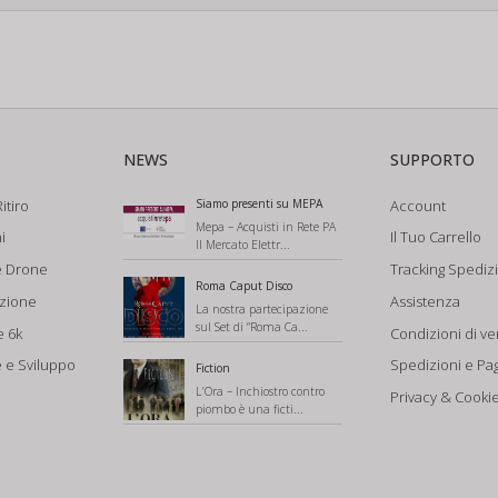
NEWS
SUPPORTO
itiro
Siamo presenti su MEPA
Account
Mepa – Acquisti in Rete PA
i
Il Tuo Carrello
Il Mercato Elettr...
e Drone
Tracking Spediz
Roma Caput Disco
azione
Assistenza
La nostra partecipazione
sul Set di “Roma Ca...
e 6k
Condizioni di ve
 e Sviluppo
Spedizioni e Pa
Fiction
L’Ora – Inchiostro contro
Privacy & Cookie
piombo è una ficti...