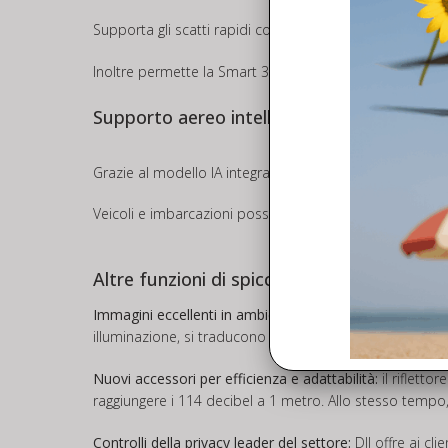
Supporta gli scatti rapidi con intervallo di 0,5 s nelle 
Inoltre permette la Smart 3D Capture, che consente agli 
Supporto aereo intelligente per le missioni
Grazie al modello IA integrato la serie Matrice 4 funzio
Veicoli e imbarcazioni possono essere rilevati rapidament
Altre funzioni di spicco
Immagini eccellenti in ambienti complessi:
gli ampi aggi
illuminazione, si traducono in prestazioni superiori in 
Nuovi accessori per efficienza e adattabilità:
il rifletto
raggiungere i 114 decibel a 1 metro. Allo stesso tempo,
Controlli della privacy leader del settore:
DJI offre ai cl