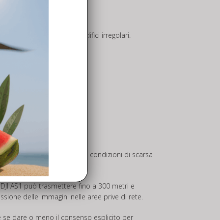
a fino a 21 m/s.
i per la misurazione di edifici irregolari.
ataggio.
e funzionalità intelligenti in condizioni di scarsa
te DJI AS1 può trasmettere fino a 300 metri e
sione delle immagini nelle aree prive di rete.
nte se dare o meno il consenso esplicito per