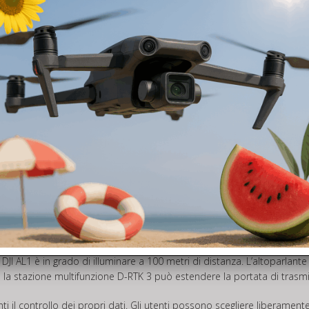
modalità ortofoto e fotografia obliqua con velocità di volo di mappatur
utenti di creare modelli grezzi e generare percorsi di mappatura precis
 di ricerca e salvataggio
na come un altro paio d’occhi nel corso delle missioni di ricerca e salv
e a distanza, anche su terreni difficili.
ornamenti apportati alla modalità notturna, tra cui aperture più grandi 
presenza di scarsa illuminazione.
re DJI AL1 è in grado di illuminare a 100 metri di distanza. L’altoparlan
 la stazione multifunzione D-RTK 3 può estendere la portata di trasmis
ienti il controllo dei propri dati. Gli utenti possono scegliere liberame