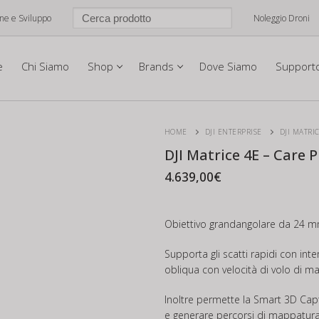
one e Sviluppo
Noleggio Droni
e
Chi Siamo
Shop
Brands
Dove Siamo
Support
HOME
DJI ENTERPRISE
DJI MATRI
DJI Matrice 4E – Care P
4.639,00
€
Obiettivo grandangolare da 24 m
Supporta gli scatti rapidi con inte
obliqua con velocità di volo di m
Inoltre permette la Smart 3D Captu
e generare percorsi di mappatura pr