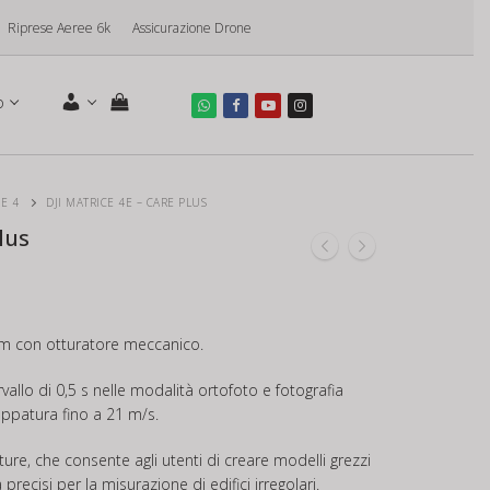
Riprese Aeree 6k
Assicurazione Drone
o
CE 4
DJI MATRICE 4E – CARE PLUS
lus
m con otturatore meccanico.
rvallo di 0,5 s nelle modalità ortofoto e fotografia
appatura fino a 21 m/s.
re, che consente agli utenti di creare modelli grezzi
ecisi per la misurazione di edifici irregolari.