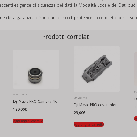
escenti esigenze di sicurezza dei dati, la Modalità Locale dei Dati può 
sione della garanzia offrono un piano di protezione completo per la seri
Prodotti correlati
MA
MAVIC PRO
MAVIC PRO
D
Dji Mavic PRO Camera 4K
Dji Mavic PRO cover inferiore
1
129,00
€
29,00
€
A
Aggiungi al carrello
Aggiungi al carrello