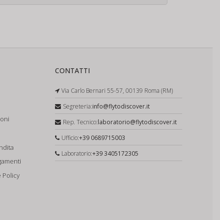
CONTATTI
Via Carlo Bernari 55-57, 00139 Roma (RM)
Segreteria:
info@flytodiscover.it
ioni
Rep. Tecnico:
laboratorio@flytodiscover.it
Ufficio:
+39 0689715003
ndita
Laboratorio:
+39 3405172305
gamenti
 Policy