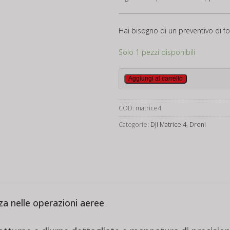
Hai bisogno di un preventivo di fo
Solo 1 pezzi disponibili
DJI
Aggiungi al carrello
Matrice
4E
COD:
matrice4
-
Care
Categorie:
DJI Matrice 4
,
Droni
Plus
quantità
nza nelle operazioni aeree