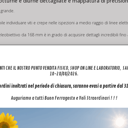
 notturne e diurne dettagliate e mappatura di precisio
 grande.
e individuare viti e crepe nelle ispezioni a medio raggio di linee elett
leobiettivo da 168 mm è in grado di acquisire dettagli incredibili fino
00 metri di lontananza.
 risposta alle emergenze, alla pubblica sicurezza e alla gestione dell’en
NTI CHE IL NOSTRO PUNTO VENDITA FISICO, SHOP ON LINE E LABORATORIO, S
a risoluzione fino a 1280×1024 pixel, mentre la luce ausiliaria NIR può
10-28/08/2026.
golare da 24 mm e un filtro IR-Cut per immagini nitide sia di giorno c
 ordini inoltrati nel periodo di chiusura, saranno evasi a partire dal 
stramento dei modelli e il processo di certificazione degli sviluppator
Auguriamo a tutti Buon Ferragosto e Voli Straordinari ! ! !
elle applicazioni IA per droni.
o, la mappatura e le ispezioni.
canico consente l’ispezione aerea ad alta velocità da più angolazioni