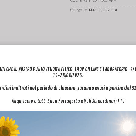
COD:
MV2_PRO_ROLL_ARM
Gimbal
Categorie:
Mavic 2
,
Ricambi
Roll
Arm
quantità
bal Roll – Dji Mavic2 PRO Braccio Roll
o di assistenza dji e per i marchi più quotati del mercato, mette a disp
NTI CHE IL NOSTRO PUNTO VENDITA FISICO, SHOP ON LINE E LABORATORIO, S
o Roll , sono distribuiti e installati dal nostro centro assistenza dji. 
10-28/08/2026.
ertezza di acquistare ricambi DJI originali, già in Italia quindi in pro
 ordini inoltrati nel periodo di chiusura, saranno evasi a partire dal 
oi la sostituzione del Mavic 2 Pro Roll Arm – Dji Mavic 2 Pro Gimbal Roll
Auguriamo a tutti Buon Ferragosto e Voli Straordinari ! ! !
ertezza di acquistare ricambi dji originali, già in Italia quindi in pro