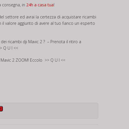
ta consegna, in
24h a casa tua
!
el settore ed avrai la certezza di acquistare ricambi
on il valore aggiunto di avere al tuo fianco un esperto
dei ricambi dji Mavic 2 ? – Prenota il ritiro a
> Q U I <<
er Mavic 2 ZOOM! Eccolo
>> Q U I <<
o