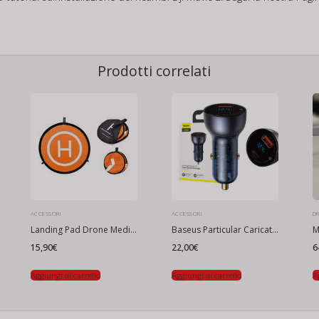
Prodotti correlati
ACCESSORI
ACCESSORI
D
Landing Pad Drone Medium-Large
Baseus Particular Caricatore auto digitale con display, USB + USB-C, QC3.0 + PD, 5A, 65W (grigio)
M
15,90
€
22,00
€
6
Aggiungi al carrello
Aggiungi al carrello
A