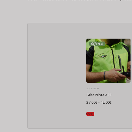
Offerta!
ACCESSORI
Gilet Pilota APR
Fascia
37,00
€
-
42,00
€
di
prezzo:
da
Scegli
37,00€
a
42,00€