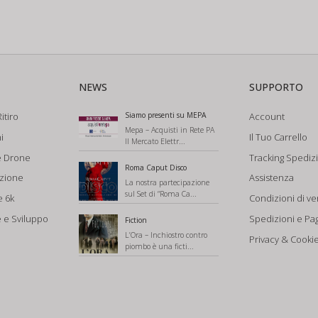
NEWS
SUPPORTO
itiro
Siamo presenti su MEPA
Account
Mepa – Acquisti in Rete PA
i
Il Tuo Carrello
Il Mercato Elettr...
e Drone
Tracking Spediz
Roma Caput Disco
azione
Assistenza
La nostra partecipazione
sul Set di “Roma Ca...
e 6k
Condizioni di ve
 e Sviluppo
Spedizioni e Pa
Fiction
L’Ora – Inchiostro contro
Privacy & Cookie
piombo è una ficti...