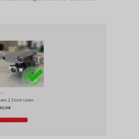
RONI
avic 2 Zoom Usato
49,00
€
ggiungi al carrello