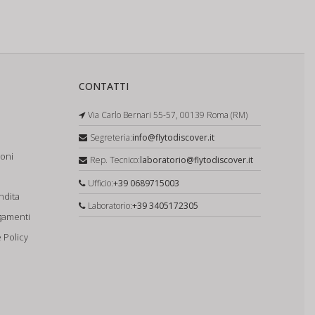
CONTATTI
Via Carlo Bernari 55-57, 00139 Roma (RM)
Segreteria:
info@flytodiscover.it
ioni
Rep. Tecnico:
laboratorio@flytodiscover.it
Ufficio:
+39 0689715003
ndita
Laboratorio:
+39 3405172305
gamenti
 Policy