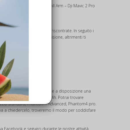
tituzione del Mavic 2 Pro Roll Arm – Dji Mavic 2 Pro
ntificare le problematiche riscontrate. In seguito i
meno alla riparazione o revisione, altrimenti ti
 più quotati del mercato, mette a disposizione una
dizione in tutta Europa in 24h. Potrai trovare
dvanced-standard, Phantom4 Advanced, Phantom4 pro.
prova a chiedercelo, troveremo il modo per soddisfare
ina
Facebook
e seguirci durante le nostre attività.