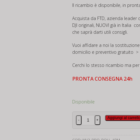
Il ricambio è disponibile, in pron
Acquista da FTD, azienda leader d
DJI originali, NUOVI già in Italia c
che saprà darti utili consigli.
Vuoi affidare a noi la sostituzione 
domicilio e preventivo gratuito
> 
Cerchi lo stesso ricambio ma p
PRONTA CONSEGNA 24h
Disponibile
Dji
Aggiungi al carrell
-
+
Mavic
2
PRO