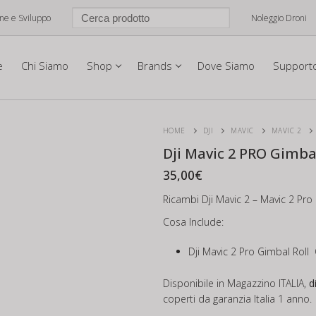
one e Sviluppo
Noleggio Droni
e
Chi Siamo
Shop
Brands
Dove Siamo
Support
HOME
DJI
MAVIC
MAVIC 2
Dji Mavic 2 PRO Gimba
35,00
€
Ricambi Dji Mavic 2 – Mavic 2 Pro 
Cosa Include:
Dji Mavic 2 Pro Gimbal Roll
Disponibile in Magazzino ITALIA,
d
coperti da garanzia Italia 1 anno.