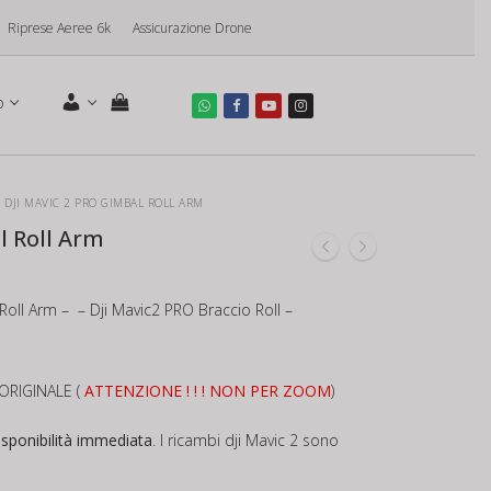
Riprese Aeree 6k
Assicurazione Drone
o
DJI MAVIC 2 PRO GIMBAL ROLL ARM
l Roll Arm
Roll Arm – – Dji Mavic2 PRO Braccio Roll –
 ORIGINALE (
ATTENZIONE ! ! ! NON PER ZOOM
)
isponibilità immediata
. I ricambi dji Mavic 2 sono