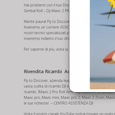
Hai problemi con il tuo Drone o Controller e vuoi invia
Gimbal Roll – Dji Mavic 2 PRO Braccio Roll
Niente paura! Fly to Discover offre il servizio di
ASSIST
Invieremo un corriere ASSICURATO a ritirare il tuo drone
nostri tecnici specializzati provvederanno ad inviarti u
invieremo indietro il tuo drone.
Per saperne di più, visita la pagina dedicata all’assiste
Rivendita Ricambi Accessori DJI Mavic 2 p
Fly to Discover, azienda leader nel settore, oltre ad of
vasta scelta di ricambi DJI e accessori Dji Mavic 2 che 
ricambi (Mavic 2 Pro Roll Arm – Dji Mavic 2 Pro Gimba
Mavic pro, Mavic mini, Mavic pro 2, Mavic 2 Zoon, Mavic 
le tue richieste! – CENTRO ASSISTENZA DJI
Visita il nostro canale
YouTube
potrai trovare un pratico