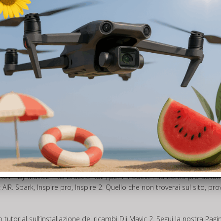
rcelo per assistenza, revisione o semplicemente per un controllo o sos
ENZA DRONE
per i marchi DJI, PARROT, Sweelpro, HUBSAN.
/controller in seguito procederemo al controllo in laboratorio e ad ide
n preventivo di spesa GRATUITO!!! Deciderai solo allora se procedere o 
nza tecnica per il tuo drone
>> QUI<<
ro
frire un impeccabile servizio di assistenza tecnica drone per i marchi
potrai trovare in pronta consegna quindi disponibili da SUBITO con spe
l Roll – Dji Mavic2 PRO Braccio Roll ) per i modelli: Phantom3 pro-a
AIR. Spark, Inspire pro, Inspire 2. Quello che non troverai sul sito, 
 tutorial sull’installazione dei ricambi Dji Mavic 2. Segui la nostra Pag