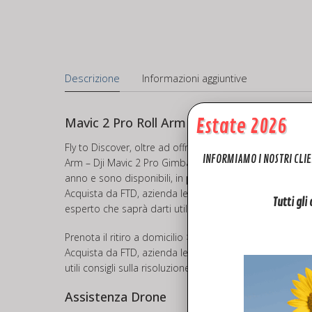
Descrizione
Informazioni aggiuntive
Estate 2026
Mavic 2 Pro Roll Arm – Dji Mavic 2 Pro Gim
Fly to Discover, oltre ad offrire un impeccabile servizi
INFORMIAMO I NOSTRI CLIE
Arm – Dji Mavic 2 Pro Gimbal Roll – Dji Mavic 2 PRO Bracci
anno e sono disponibili, in
pronta consegna
.
Acquista da FTD, azienda leader del settore ed avrai la c
Tutti gli
esperto che saprà darti utili consigli. Vuoi affidare a n
Prenota il ritiro a domicilio
> > Q U I <<
Acquista da FTD, azienda leader del settore ed avrai la c
utili consigli sulla risoluzione dei tuoi problemi tecnici.
Assistenza Drone