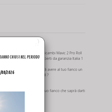
osizione una vasta scelta di ricambi Mavic 2 Pro Roll
ARANNO CHIUSI NEL PERIODO
I ricambi dji Mavic 2 sono coperti da garanzia Italia 1
nta consegna con la certezza di avere al tuo fianco un
31/08/2026
 – Dji Mavic2 PRO Braccio Roll ?
nta consegna e un esperto al tuo fianco che saprà darti