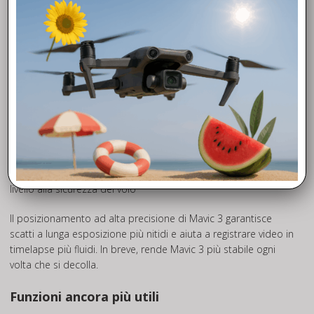
Mavic 3 vola più lontano con un raggio di trasmissione di 15
km, ma trasmette anche segnali con maggiore stabilità e
minor ritardo video, offrendoti una maggiore tranquillità
durante il volo.
Mavic 3 è il primo drone di DJI in grado di trasmettere un feed
live a 1080p/60fps. Ciò significa che la vista della telecamera
viene visualizzata con specifiche vicine a ciò che la telecamera
registra effettivamente. Inoltre, rende Mavic 3 più reattivo al
tuo controllo.
L’Adattatore di trasmissione cellulare DJI aggiunge un ulteriore
livello alla sicurezza del volo
Il posizionamento ad alta precisione di Mavic 3 garantisce
scatti a lunga esposizione più nitidi e aiuta a registrare video in
timelapse più fluidi. In breve, rende Mavic 3 più stabile ogni
volta che si decolla.
Funzioni ancora più utili