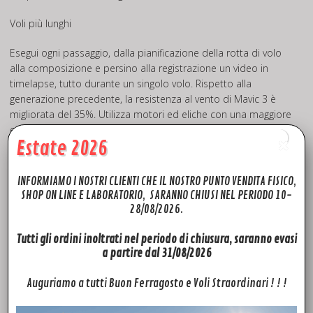
Voli più lunghi
Esegui ogni passaggio, dalla pianificazione della rotta di volo
alla composizione e persino alla registrazione un video in
timelapse, tutto durante un singolo volo. Rispetto alla
generazione precedente, la resistenza al vento di Mavic 3 è
migliorata del 35%. Utilizza motori ed eliche con una maggiore
efficienza energetica, insieme a una batteria ad alta capacità
Estate 2026
che estende l’autonomia a 46 minuti.
INFORMIAMO I NOSTRI CLIENTI CHE IL NOSTRO PUNTO VENDITA FISICO,
SHOP ON LINE E LABORATORIO, SARANNO CHIUSI NEL PERIODO 10-
28/08/2026.
Tutti gli ordini inoltrati nel periodo di chiusura, saranno evasi
a partire dal 31/08/2026
Auguriamo a tutti Buon Ferragosto e Voli Straordinari ! ! !
Vola più lontano, scopri di più