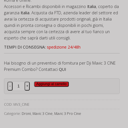
Roma e online.
Accessori e Ricambi disponibili in magazzino
Italia
, coperto da
garanzia
Italia
. Acquista da FTD, azienda leader del settore ed
avrai la certezza di acquistare prodotti originali, già in Italia
quindi in pronta consegna o disponibili in pochi giorni,
acquista sempre con la certezza di avere al tuo fianco un
esperto che saprà darti utili consigli.
TEMPI DI CONSEGNA:
spedizione 24/48h
Hai bisogno di un preventivo di fornitura per Dji Mavic 3 CINE
Premium Combo? Contattaci
QUI
Dji
Aggiungi al carrello
-
+
Mavic
3
CINE
COD:
MV3_CINE
Premium
Categorie:
Droni
,
Mavic 3 Cine
,
Mavic 3 Pro Cine
Combo
quantità