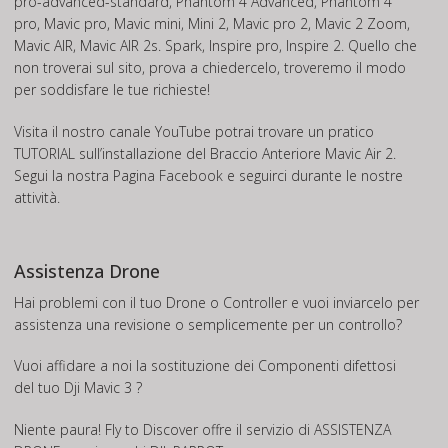
pro-advanced-standard, Phantom 4 Advanced, Phantom 4
pro, Mavic pro, Mavic mini, Mini 2, Mavic pro 2, Mavic 2 Zoom,
Mavic AIR, Mavic AIR 2s. Spark, Inspire pro, Inspire 2. Quello che
non troverai sul sito, prova a chiedercelo, troveremo il modo
per soddisfare le tue richieste!
Visita il nostro canale
YouTube
potrai trovare un pratico
TUTORIAL
sull’installazione del Braccio Anteriore Mavic Air 2.
Segui la nostra Pagina
Facebook
e seguirci durante le nostre
attività.
Assistenza Drone
Hai problemi con il tuo Drone o Controller e vuoi inviarcelo per
assistenza una revisione o semplicemente per un controllo?
Vuoi affidare a noi la sostituzione dei Componenti difettosi
del tuo Dji Mavic 3 ?
Niente paura! Fly to Discover offre il servizio di
ASSISTENZA