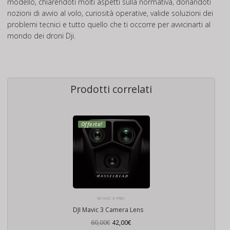
modello, chiarendoti molti aspetti sulla normativa, donandoti
nozioni di avvio al volo, curiosità operative, valide soluzioni dei
problemi tecnici e tutto quello che ti occorre per avvicinarti al
mondo dei droni Dji.
Prodotti correlati
Offerta!
MAVIC 3 PRO
DJI Mavic 3 Camera Lens
Il
Il
60,00
€
42,00
€
prezzo
prezzo