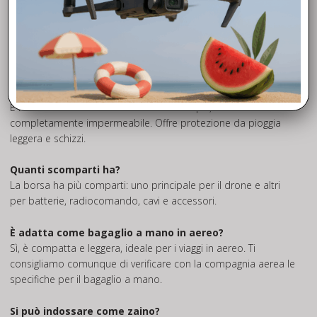
Può contenere anche altri modelli di drone?
No, è sagomata specificamente per il DJI Mavic 4 Pro e
potrebbe non adattarsi ad altri modelli.
La borsa è impermeabile?
È realizzata in materiale resistente all’acqua, ma non è
completamente impermeabile. Offre protezione da pioggia
leggera e schizzi.
Quanti scomparti ha?
La borsa ha più comparti: uno principale per il drone e altri
per batterie, radiocomando, cavi e accessori.
È adatta come bagaglio a mano in aereo?
Sì, è compatta e leggera, ideale per i viaggi in aereo. Ti
consigliamo comunque di verificare con la compagnia aerea le
specifiche per il bagaglio a mano.
Si può indossare come zaino?