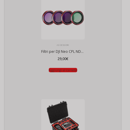
ACCESSORI
Filtri per DJI Neo CPL ND8/16/32 (set da 4 pezzi)
29,00
€
Aggiungi al carrello