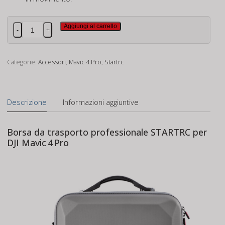
Dji
Aggiungi al carrello
-
+
Mavic
4
PRO
Categorie:
Accessori
,
Mavic 4 Pro
,
Startrc
Combo
Borsa
Semirigida
Descrizione
Informazioni aggiuntive
quantità
Borsa da trasporto professionale STARTRC per
DJI Mavic 4 Pro