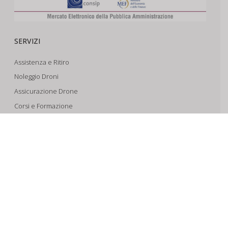
SERVIZI
Assistenza e Ritiro
Noleggio Droni
Assicurazione Drone
Corsi e Formazione
Riprese Aeree 6k
Progettazione e Sviluppo
SUPPORTO
Account
Il Tuo Carrello
Tracking Spedizioni