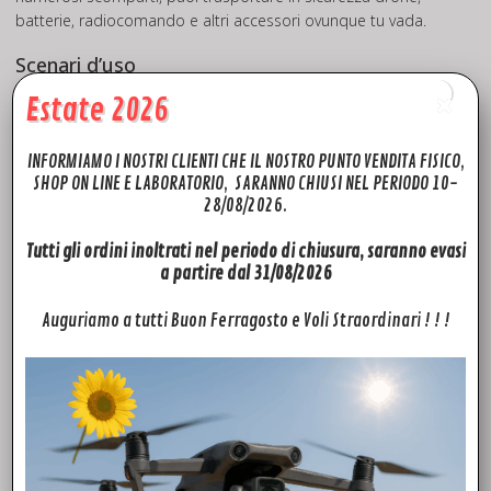
batterie, radiocomando e altri accessori ovunque tu vada.
Scenari d’uso
La borsa STARTRC è pensata per il DJI Mavic 4 Pro e offre un
Estate 2026
sistema di trasporto sicuro e pratico per il tuo
equipaggiamento. Il guscio esterno resistente e impermeabile
INFORMIAMO I NOSTRI CLIENTI CHE IL NOSTRO PUNTO VENDITA FISICO,
protegge il drone e gli accessori durante i viaggi o le attività
SHOP ON LINE E LABORATORIO, SARANNO CHIUSI NEL PERIODO 10-
all’aperto. Gli ampi spazi e i comparti organizzati ti aiutano a
28/08/2026.
trasportare tutto il necessario per le tue sessioni di fotografia
e videografia aerea.
Tutti gli ordini inoltrati nel periodo di chiusura, saranno evasi
a partire dal 31/08/2026
◎ Viaggi
Auguriamo a tutti Buon Ferragosto e Voli Straordinari ! ! !
◎ Attività all’aperto
◎ Conservazione
Domande frequenti
Per cosa è progettata la borsa STARTRC?
È stata progettata appositamente per trasportare e
conservare il drone DJI Mavic 4 Pro.