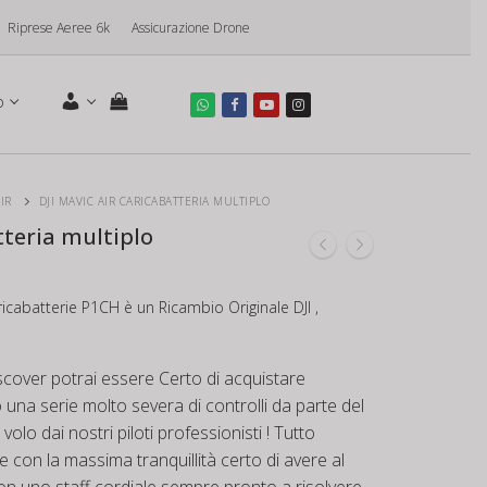
Riprese Aeree 6k
Assicurazione Drone
o
IR
DJI MAVIC AIR CARICABATTERIA MULTIPLO
tteria multiplo
ricabatterie P1CH è un Ricambio Originale DJI ,
scover potrai essere Certo di acquistare
na serie molto severa di controlli da parte del
 volo dai nostri piloti professionisti ! Tutto
e con la massima tranquillità certo di avere al
con uno staff cordiale sempre pronto a risolvere