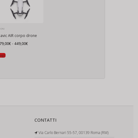
RONI
avic AIR corpo drone
Fascia
79,00
€
-
449,00
€
di
prezzo:
da
egli
379,00€
a
449,00€
CONTATTI
Via Carlo Bernari 55-57, 00139 Roma (RM)