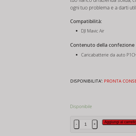
ogni tuo problema e a darti utili
Compatibilità:
DJI Mavic Air
Contenuto della confezione
Caricabatterie da auto P1CH
DISPONIBILITA’:
PRONTA CONS
Disponibile
Dji
Aggiungi al carrell
-
+
Mavic
Air