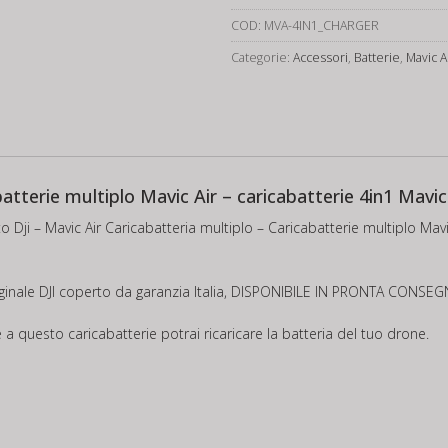
Caricabatteria
COD:
MVA-4IN1_CHARGER
multiplo
Categorie:
Accessori
,
Batterie
,
Mavic A
quantità
batterie multiplo Mavic Air – caricabatterie 4in1 Mavi
 Dji – Mavic Air Caricabatteria multiplo – Caricabatterie multiplo Mavic
riginale DJI coperto da garanzia Italia, DISPONIBILE IN PRONTA CONSEG
e a questo caricabatterie potrai ricaricare la batteria del tuo drone.