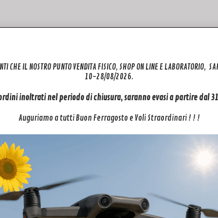
NTI CHE IL NOSTRO PUNTO VENDITA FISICO, SHOP ON LINE E LABORATORIO, S
10-28/08/2026.
 ordini inoltrati nel periodo di chiusura, saranno evasi a partire dal 
ertezza di acquistare ricambi dji originali, già in Italia quindi in pro
o per la riparazione del tuo Mavic Air.
Auguriamo a tutti Buon Ferragosto e Voli Straordinari ! ! !
rcelo per assistenza, revisione o semplicemente per un controllo? Vuoi
ENZA DRONE
per i marchi DJI, PARROT.