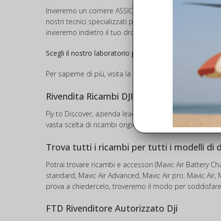
Invieremo un corriere ASSICURATO a ritirare il tuo drone
nostri tecnici specializzati provvederanno ad inviarti u
invieremo indietro il tuo drone.
Scegli il nostro laboratorio per la riparazione del tuo D
Per saperne di più, visita la pagina dedicata all’assiste
Rivendita Ricambi DJI
Fly to Discover, azienda leader nel settore, oltre ad of
vasta scelta di ricambi originali DJI e Ricambi Mavic Ai
Trova tutti i ricambi per tutti i modelli di 
Potrai trovare ricambi e accessori (Mavic Air Battery C
standard, Mavic Air Advanced, Mavic Air pro. Mavic Air, M
prova a chiedercelo, troveremo il modo per soddisfare l
FTD Rivenditore Autorizzato Dji