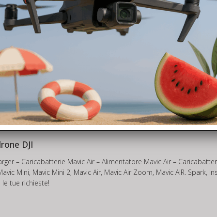
/controller in seguito procederemo al controllo in laboratorio e ad ide
n preventivo di spesa GRATUITO!!! Deciderai solo allora se procedere o 
ji Mavic Air, siamo un Centro Assistenza Dji !
nza tecnica per il tuo drone
>> QUI<<
frire un impeccabile servizio di assistenza tecnica drone per i marchi
r che potrai trovare in pronta consegna quindi disponibili da SUBITO co
drone DJI
harger – Caricabatterie Mavic Air – Alimentatore Mavic Air – Caricabat
avic Mini, Mavic Mini 2, Mavic Air, Mavic Air Zoom, Mavic AIR. Spark, Ins
e tue richieste!