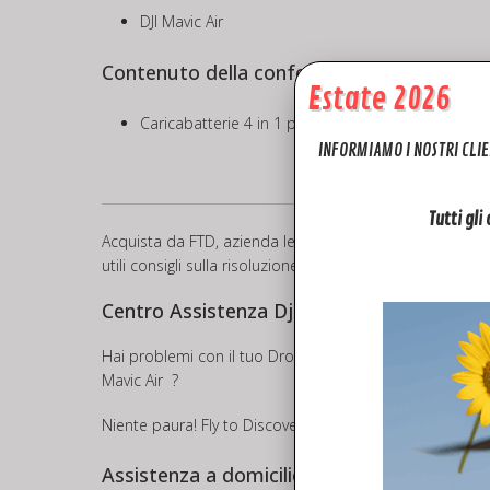
DJI Mavic Air
Contenuto della confezione
Estate 2026
Caricabatterie 4 in 1 per batterie Mavic Air
INFORMIAMO I NOSTRI CLIE
Tutti gli
Acquista da FTD, azienda leader del settore ed avrai la c
utili consigli sulla risoluzione dei tuoi problemi tecnici 
Centro Assistenza Dji Drone
Hai problemi con il tuo Drone o Controller e vuoi invia
Mavic Air ?
Niente paura! Fly to Discover offre il servizio di
ASSIST
Assistenza a domicilio!