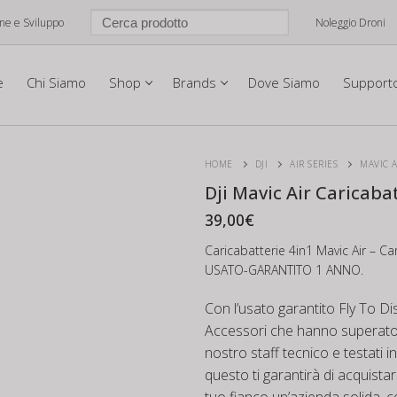
one e Sviluppo
Noleggio Droni
e
Chi Siamo
Shop
Brands
Dove Siamo
Support
HOME
DJI
AIR SERIES
MAVIC A
Dji Mavic Air Caricaba
39,00
€
Caricabatterie 4in1 Mavic Air – Ca
USATO-GARANTITO 1 ANNO.
Con l’usato garantito Fly To Di
Accessori che hanno superato u
nostro staff tecnico e testati in
questo ti garantirà di acquistar
tuo fianco un’azienda solida, 