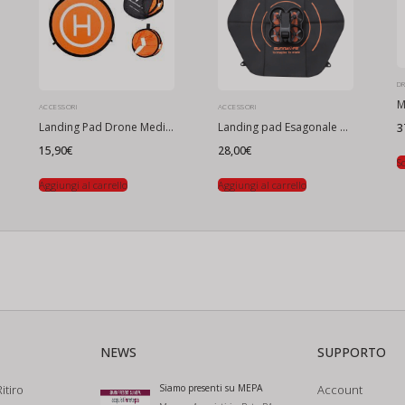
D
M
ACCESSORI
ACCESSORI
Landing Pad Drone Medium-Large
Landing pad Esagonale 60cm
3
15,90
€
28,00
€
Sc
Aggiungi al carrello
Aggiungi al carrello
NEWS
SUPPORTO
itiro
Siamo presenti su MEPA
Account