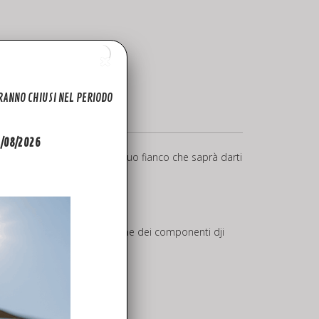
ARANNO CHIUSI NEL PERIODO
31/08/2026
nta consegna e un esperto al tuo fianco che saprà darti
 affidare a noi la sostituzione dei componenti dji