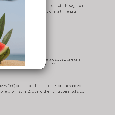
ntificare le problematiche riscontrate. In seguito i
meno alla riparazione o revisione, altrimenti ti
 più quotati del mercato, mette a disposizione una
n spedizione in tutta Europa in 24h.
terie F2C60) per i modelli: Phantom 3 pro-advanced-
pire pro, Inspire 2. Quello che non troverai sul sito,