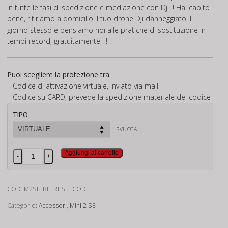
in tutte le fasi di spedizione e mediazione con Dji !! Hai capito
bene, ritiriamo a domicilio il tuo drone Dji danneggiato il
giorno stesso e pensiamo noi alle pratiche di sostituzione in
tempi record, gratuitamente ! ! !
Puoi scegliere la protezione tra:
– Codice di attivazione virtuale, inviato via mail
– Codice su CARD, prevede la spedizione materiale del codice
TIPO
SVUOTA
Dji
Aggiungi al carrello
-
+
Mini
2
SE
COD:
M2SE_REFRESH_CODE
Care
Categorie:
Accessori
,
Mini 2 SE
Refresh
1