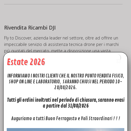
Rivendita Ricambi DJI
Fly to Discover, azienda leader nel settore, oltre ad offrire un
impeccabile servizio di assistenza tecnica drone per i marchi
più quotati del mercato, mette a disposizione una vasta
scelta di ricambi originali DJI e Ricambi dji Mini 2 SE che potrai
Estate 2026
trovare in pronta consegna quindi disponibili da SUBITO con
spedizione in tutta Europa in 24h. Potrai trovare ricambi e
INFORMIAMO I NOSTRI CLIENTI CHE IL NOSTRO PUNTO VENDITA FISICO,
accessori (Dji Mini 2 SE Bottom Cover – Cover inferiore) per i
SHOP ON LINE E LABORATORIO, SARANNO CHIUSI NEL PERIODO 10-
modelli: Phantom3 pro-advanced-standard, Phantom4
28/08/2026.
Advanced, Phantom4 pro. Mavic pro, Mavic mini, Mavic pro 2,
Mavic 2 Zoon, Mavic AIR. Spark, Inspire pro, Inspire 2. Quello
Tutti gli ordini inoltrati nel periodo di chiusura, saranno evasi
che non troverai sul sito, prova a chiedercelo, troveremo il
a partire dal 31/08/2026
modo per soddisfare le tue richieste! Mavic Mini 2 SE Bottom
Cover ARTICLE
Auguriamo a tutti Buon Ferragosto e Voli Straordinari ! ! !
Visita il nostro canale
YouTube
potrai trovare un pratico