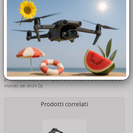
TUTORIAL
sull’installazione del Cover Inferiore dji Mini 2 SE –
Mini 2 SE Care Refresh 1 anno. Segui la nostra Pagina
Facebook
e seguirci durante le nostre attività.
FTD Rivenditore Autorizzato Dji
Fly To Discover è il tuo è rivenditore Autorizzato Dji di fiducia.
Grazie all’esperienza maturata negli anni, siamo in grado di
offrirti la massima competenza e professionalità che
metteremo a tua disposizione a partire dalla scelta del
modello, chiarendoti molti aspetti sulla normativa, donandoti
nozioni di avvio al volo, curiosità operative, valide soluzioni dei
problemi tecnici e tutto quello che ti occorre per avvicinarti al
mondo dei droni Dji.
Prodotti correlati