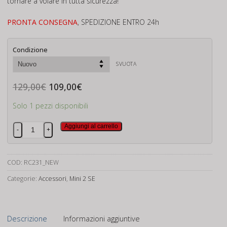
tornare a volare in tutta sicurezza!
PRONTA CONSEGNA
, SPEDIZIONE ENTRO 24h
Condizione
SVUOTA
Il
Il
129,00
€
109,00
€
prezzo
prezzo
originale
attuale
Solo 1 pezzi disponibili
era:
è:
129,00€.
109,00€.
Dji
Aggiungi al carrello
-
+
Mini
2
SE
COD:
RC231_NEW
Controller
Categorie:
Accessori
,
Mini 2 SE
quantità
Descrizione
Informazioni aggiuntive