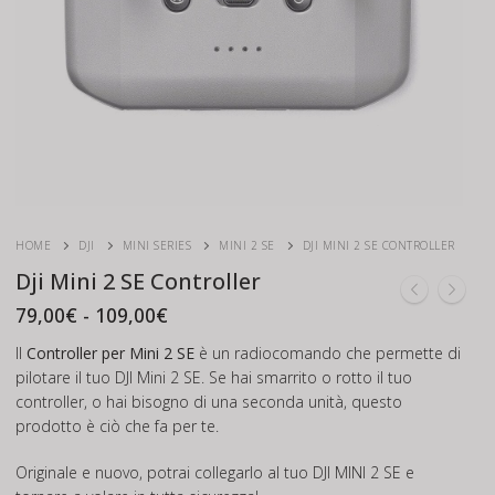
HOME
DJI
MINI SERIES
MINI 2 SE
DJI MINI 2 SE CONTROLLER
Dji Mini 2 SE Controller
Fascia
79,00
€
-
109,00
€
di
prezzo:
Il
Controller per Mini 2 SE
è un radiocomando che permette di
da
pilotare il tuo DJI Mini 2 SE. Se hai smarrito o rotto il tuo
79,00€
controller, o hai bisogno di una seconda unità, questo
a
109,00€
prodotto è ciò che fa per te.
Originale e nuovo, potrai collegarlo al tuo DJI MINI 2 SE e