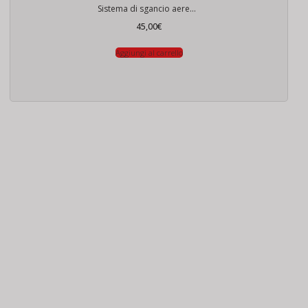
Sistema di sgancio aereo per DJI Mini 3/Mini 3 Pro/Mini 4K/Mini 2/Mini 2 SE
45,00
€
Aggiungi al carrello