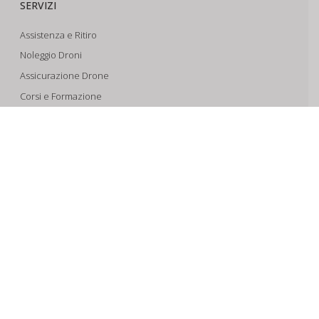
SERVIZI
Assistenza e Ritiro
Noleggio Droni
Assicurazione Drone
Corsi e Formazione
Riprese Aeree 6k
Progettazione e Sviluppo
SUPPORTO
Account
Il Tuo Carrello
Tracking Spedizioni
Assistenza
Condizioni di vendita
Spedizioni e Pagamenti