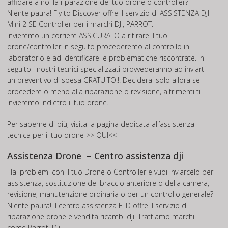
affidare a noi la riparazione del tuo drone o controller?
Niente paura! Fly to Discover offre il servizio di
ASSISTENZA DJI
Mini 2 SE Controller
per i marchi DJI, PARROT.
Invieremo un corriere ASSICURATO a ritirare il tuo
drone/controller in seguito procederemo al controllo in
laboratorio e ad identificare le problematiche riscontrate. In
seguito i nostri tecnici specializzati provvederanno ad inviarti
un preventivo di spesa GRATUITO!!! Deciderai solo allora se
procedere o meno alla riparazione o revisione, altrimenti ti
invieremo indietro il tuo drone.
Per saperne di più, visita la pagina dedicata all’assistenza
tecnica per il tuo drone
>> QUI<<
Assistenza Drone – Centro assistenza dji
Hai problemi con il tuo Drone o Controller e vuoi inviarcelo per
assistenza, sostituzione del braccio anteriore o della camera,
revisione, manutenzione ordinaria o per un controllo generale?
Niente paura! Il centro assistenza FTD offre il servizio di
riparazione drone e vendita ricambi dji. Trattiamo marchi
come Parrot, Dji.