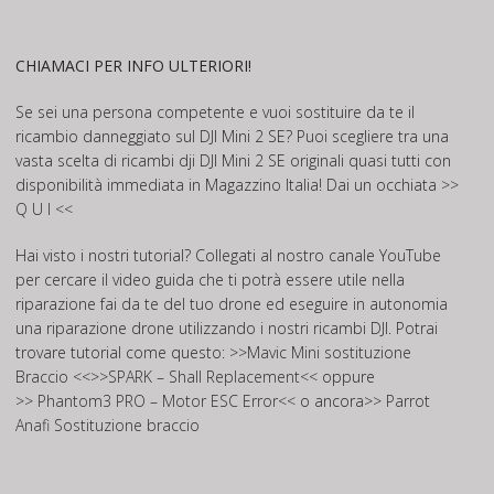
CHIAMACI PER INFO ULTERIORI!
Se sei una persona competente e vuoi sostituire da te il
ricambio danneggiato sul DJI Mini 2 SE? Puoi scegliere tra una
vasta scelta di ricambi dji DJI Mini 2 SE originali quasi tutti con
disponibilità immediata in Magazzino Italia! Dai un occhiata
>>
Q U I <<
Hai visto i nostri tutorial? Collegati al nostro canale
YouTube
per cercare il video guida che ti potrà essere utile nella
riparazione fai da te del tuo drone ed eseguire in autonomia
una riparazione drone utilizzando i nostri ricambi DJI. Potrai
trovare tutorial come questo: >>
Mavic Mini sostituzione
Braccio
<<>>
SPARK – Shall Replacement
<< oppure
>>
Phantom3 PRO – Motor ESC Error
<< o ancora>>
Parrot
Anafi Sostituzione braccio