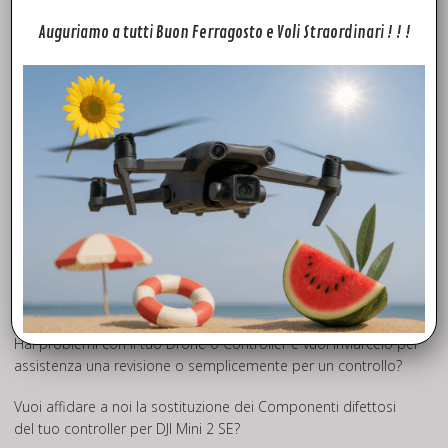
Auguriamo a tutti Buon Ferragosto e Voli Straordinari ! ! !
FTD Rivenditore Autorizzato Dji
Fly To Discover
è il tuo è
rivenditore Autorizzato Dji
di fiducia.
Grazie all’esperienza maturata negli anni, siamo in grado di
offrirti la
massima competenza e professionalità
che
metteremo a tua disposizione a partire dalla scelta del
modello, chiarendoti molti aspetti sulla
normativa
, donandoti
nozioni di avvio al volo
, curiosità operative, valide
soluzioni dei
problemi tecnici
e tutto quello che ti occorre per avvicinarti al
mondo dei droni Dji. Controller RC231
Assistenza Drone
Hai problemi con il tuo Drone o Controller e vuoi inviarcelo per
assistenza una revisione o semplicemente per un controllo?
Vuoi affidare a noi la sostituzione dei Componenti difettosi
del tuo controller per DJI Mini 2 SE?