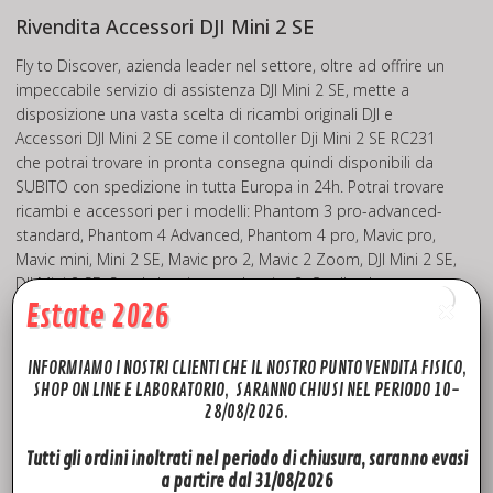
Rivendita Accessori DJI Mini 2 SE
Fly to Discover, azienda leader nel settore, oltre ad offrire un
impeccabile servizio di assistenza DJI Mini 2 SE, mette a
disposizione una vasta scelta di ricambi originali DJI e
Accessori DJI Mini 2 SE come il contoller Dji Mini 2 SE RC231
che potrai trovare in pronta consegna quindi disponibili da
SUBITO con spedizione in tutta Europa in 24h. Potrai trovare
ricambi e accessori per i modelli: Phantom 3 pro-advanced-
standard, Phantom 4 Advanced, Phantom 4 pro, Mavic pro,
Mavic mini, Mini 2 SE, Mavic pro 2, Mavic 2 Zoom, DJI Mini 2 SE,
DJI Mini 2 SE. Spark, Inspire pro, Inspire 2. Quello che non
Estate 2026
troverai sul sito, prova a chiedercelo, troveremo il modo per
soddisfare le tue richieste!
INFORMIAMO I NOSTRI CLIENTI CHE IL NOSTRO PUNTO VENDITA FISICO,
Visita il nostro canale
YouTube
potrai trovare un pratico
SHOP ON LINE E LABORATORIO, SARANNO CHIUSI NEL PERIODO 10-
TUTORIAL
sull’installazione del Braccio Anteriore DJI Mini 2 SE.
28/08/2026.
Segui la nostra Pagina
Facebook
e seguirci durante le nostre
attività.
Tutti gli ordini inoltrati nel periodo di chiusura, saranno evasi
a partire dal 31/08/2026