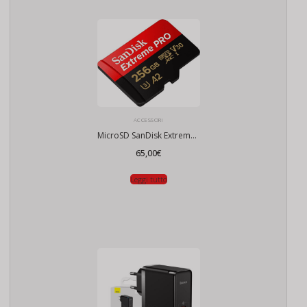
ACCESSORI
MicroSD SanDisk Extreme PRO 256Gb
65,00
€
Leggi tutto