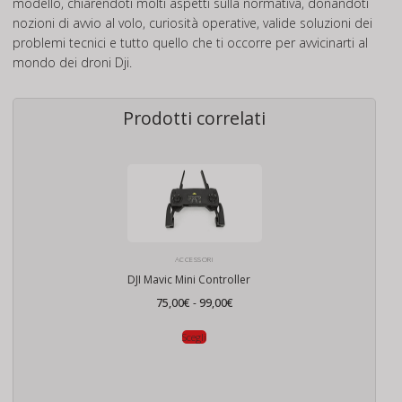
modello, chiarendoti molti aspetti sulla normativa, donandoti
nozioni di avvio al volo, curiosità operative, valide soluzioni dei
problemi tecnici e tutto quello che ti occorre per avvicinarti al
mondo dei droni Dji.
Prodotti correlati
ACCESSORI
DJI Mavic Mini Controller
Fascia
75,00
€
-
99,00
€
di
prezzo:
da
Scegli
75,00€
a
99,00€