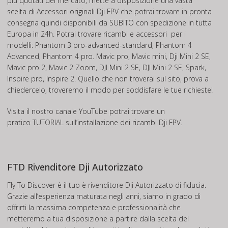
più quotati del mercato, mette a disposizione una vasta
scelta di Accessori originali Dji FPV che potrai trovare in pronta
consegna quindi disponibili da SUBITO con spedizione in tutta
Europa in 24h. Potrai trovare ricambi e accessori per i
modelli: Phantom 3 pro-advanced-standard, Phantom 4
Advanced, Phantom 4 pro. Mavic pro, Mavic mini, Dji Mini 2 SE,
Mavic pro 2, Mavic 2 Zoom, DJI Mini 2 SE, DJI Mini 2 SE, Spark,
Inspire pro, Inspire 2. Quello che non troverai sul sito, prova a
chiedercelo, troveremo il modo per soddisfare le tue richieste!
Visita il nostro canale
YouTube
potrai trovare un
pratico
TUTORIAL
sull’installazione dei ricambi Dji FPV.
FTD Rivenditore Dji Autorizzato
Fly To Discover è il tuo è rivenditore Dji Autorizzato di fiducia.
Grazie all’esperienza maturata negli anni, siamo in grado di
offrirti la massima competenza e professionalità che
metteremo a tua disposizione a partire dalla scelta del