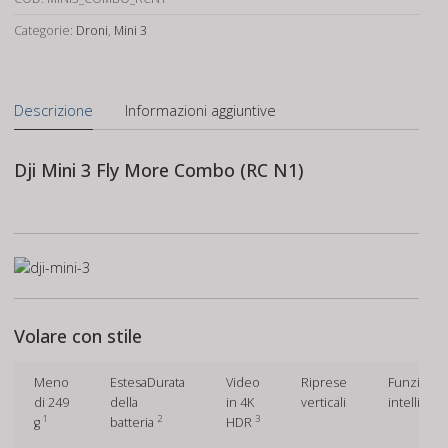
Combo
(RC
Categorie:
Droni
,
Mini 3
N1)
quantità
Descrizione
Informazioni aggiuntive
Dji Mini 3 Fly More Combo (RC N1)
Volare con stile
Meno
EstesaDurata
Video
Riprese
Funzioni
di 249
della
in 4K
verticali
intelligent
1
2
3
g
batteria
HDR