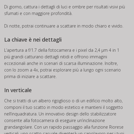
Di giorno, cattura i dettagli di luci e ombre per risultati visivi più
sfumati e con maggiore profondità.
Di notte, potrai continuare a scattare in modo chiaro e vivido.
La chiave è nei dettagli
L’apertura a f/1.7 della fotocamera e i pixel da 2,4 μm 4 in 1
più grandi catturano dettagli nitidi e offrono immagini
eccezionali anche in scenari di scarsa illuminazione. Inoltre,
con lo zoom a 4x, potrai esplorare più a lungo ogni scenario
prima di iniziare a scattare.
In verticale
Che si tratti di un albero rigoglioso o di un edificio molto alto,
componi il tuo scatto in modo estetico e mantieni il soggetto
nell’inquadratura. Un innovativo design dello stabilizzatore
consente alla fotocamera di eseguire un’inclinazione
grandangolare. Con un rapido passaggio alla funzione Riorese
verticali, uno scatto casuale diventerà un capolavoro per i tuoi