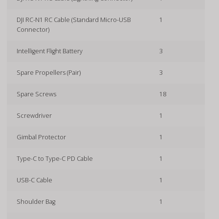
DJI RC-N1 RC Cable (Standard Micro-USB
1
Connector)
Intelligent Flight Battery
3
Spare Propellers (Pair)
3
Spare Screws
18
Screwdriver
1
Gimbal Protector
1
Type-C to Type-C PD Cable
1
USB-C Cable
1
Shoulder Bag
1