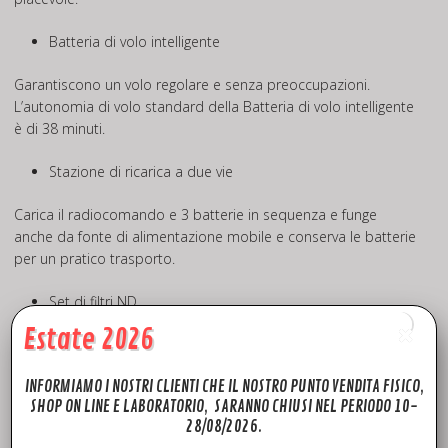
Batteria di volo intelligente
Garantiscono un volo regolare e senza preoccupazioni.
L’autonomia di volo standard della Batteria di volo intelligente
è di 38 minuti.
Stazione di ricarica a due vie
Carica il radiocomando e 3 batterie in sequenza e funge
anche da fonte di alimentazione mobile e conserva le batterie
per un pratico trasporto.
Set di filtri ND
Estate 2026
Adatta la fotocamera di Mini 3 a condizioni di forte
illuminazione con i filtri ND16/64/256 per essere sempre
INFORMIAMO I NOSTRI CLIENTI CHE IL NOSTRO PUNTO VENDITA FISICO,
pronta per lo scatto perfetto.
SHOP ON LINE E LABORATORIO, SARANNO CHIUSI NEL PERIODO 10-
28/08/2026.
Paraeliche a 360°