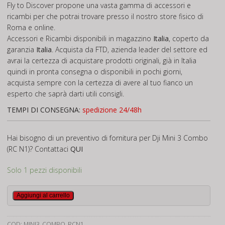
Fly to Discover propone una vasta gamma di accessori e
ricambi per che potrai trovare presso il nostro store fisico di
Roma e online.
Accessori e Ricambi disponibili in magazzino
Italia
, coperto da
garanzia
Italia
. Acquista da FTD, azienda leader del settore ed
avrai la certezza di acquistare prodotti originali, già in Italia
quindi in pronta consegna o disponibili in pochi giorni,
acquista sempre con la certezza di avere al tuo fianco un
esperto che saprà darti utili consigli.
TEMPI DI CONSEGNA:
spedizione 24/48h
Hai bisogno di un preventivo di fornitura per Dji Mini 3 Combo
(RC N1)? Contattaci
QUI
Solo 1 pezzi disponibili
Dji
Aggiungi al carrello
Mini
3
COD:
MINI3_COMBO_RCN1