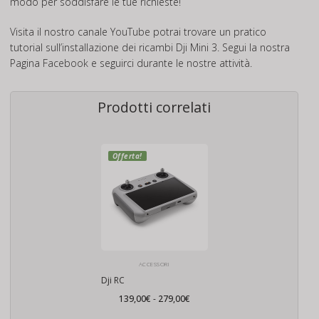
modo per soddisfare le tue richieste!
Visita il nostro canale
YouTube
potrai trovare un pratico
tutorial sull’installazione dei ricambi Dji Mini 3. Segui la nostra
Pagina
Facebook
e seguirci durante le nostre attività.
Prodotti correlati
Offerta!
ACCESSORI
Dji RC
Fascia
139,00
€
-
279,00
€
di
prezzo: