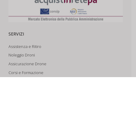
SERVIZI
Assistenza e Ritiro
Noleggio Droni
Assicurazione Drone
Corsi e Formazione
Riprese Aeree 6k
Progettazione e Sviluppo
SUPPORTO
Account
Il Tuo Carrello