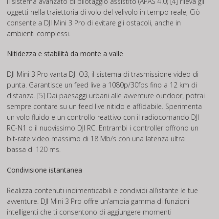
Il sistema avanzato di pilotaggio assistito (APAS 4.0) [4] rileva gli
oggetti nella traiettoria di volo del velivolo in tempo reale, Ciò
consente a DJI Mini 3 Pro di evitare gli ostacoli, anche in
ambienti complessi.
Nitidezza e stabilità da monte a valle
DJI Mini 3 Pro vanta DJI O3, il sistema di trasmissione video di
punta. Garantisce un feed live a 1080p/30fps fino a 12 km di
distanza. [5] Dai paesaggi urbani alle avventure outdoor, potrai
sempre contare su un feed live nitido e affidabile. Sperimenta
un volo fluido e un controllo reattivo con il radiocomando DJI
RC-N1 o il nuovissimo DJI RC. Entrambi i controller offrono un
bit-rate video massimo di 18 Mb/s con una latenza ultra
bassa di 120 ms.
Condivisione istantanea
Realizza contenuti indimenticabili e condividi all’istante le tue
avventure. DJI Mini 3 Pro offre un’ampia gamma di funzioni
intelligenti che ti consentono di aggiungere momenti