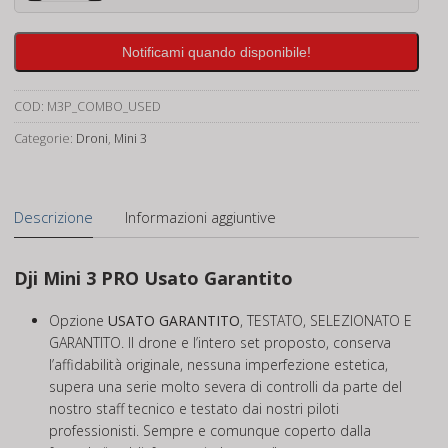
3
PRO
Notificami quando disponibile!
Usato
quantità
COD:
M3P_COMBO_USED
Categorie:
Droni
,
Mini 3
Descrizione
Informazioni aggiuntive
Dji Mini 3 PRO Usato Garantito
Opzione
USATO GARANTITO
, TESTATO, SELEZIONATO E
GARANTITO. Il drone e l’intero set proposto, conserva
l’affidabilità originale, nessuna imperfezione estetica,
supera una serie molto severa di controlli da parte del
nostro staff tecnico e testato dai nostri piloti
professionisti. Sempre e comunque coperto dalla