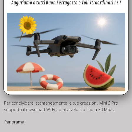
MasterShots è un vero punto di svolta per qualsiasi fotografo
Auguriamo a tutti Buon Ferragosto e Voli Straordinari ! ! !
aereo principiante. Seleziona il tuo soggetto e Mini 3 Pro
eseguirà una sequenza di manovre professionali, generando
successivamente un breve video cinematografico. C’è una
buona ragione per cui questa funzione è una delle preferite
dai fan.
Hyperlapse
Accelera il tempo in pochi tocchi creando un sorprendente
video in hyperlapse o timelapse. Cattura lo scorrere del
traffico o il movimento delle nuvole e dai un tocco
drammatico ai tuoi video.
QuickTransfer
Per condividere istantaneamente le tue creazioni, Mini 3 Pro
supporta il download Wi-Fi ad alta velocità fino a 30 Mb/s.
Panorama