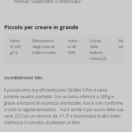
formula “soddisfatto o rimborsato”
Piccolo per creare in grande
Meno
Rilevamento
Video
Durata
Ripres
di 249
degli ostacoli
in 4K
della
verticali
g [1]
tridirezionale
HDR
batteria
estesa [2]
Incredibilmente Mini
Il piccolissimo ma efficientissimo DJI Mini 3 Pro è tanto
potente quanto portatile. Con un peso inferiore a 249 g e
grazie a funzioni di sicurezza ottimizzate, non è solo conforme
a tutte le regolamentazioni, ma è anche il più sicuro della sua
serie. [1] Con un sensore da 1/1.3” e funzionalità di alto livello,
ridefinisce il concetto di pilotare un Mini.