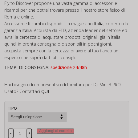
Fly to Discover propone una vasta gamma di accessori e
ricambi per che potrai trovare presso il nostro store fisico di
Roma e online.
Accessori e Ricambi disponibili in magazzino
Italia
, coperto da
garanzia
Italia
. Acquista da FTD, azienda leader del settore ed
avrai la certezza di acquistare prodotti originali, già in Italia
quindi in pronta consegna o disponibili in pochi giorni,
acquista sempre con la certezza di avere al tuo fianco un
esperto che saprà darti utili consigli.
TEMPI DI CONSEGNA:
spedizione 24/48h
Hai bisogno di un preventivo di fornitura per Dji Mini 3 PRO
Usato? Contattaci
QUI
TIPO
Dji
Aggiungi al carrello
-
+
Mini