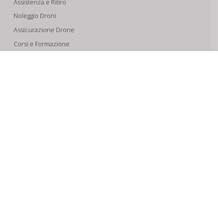
Assistenza e Ritiro
Noleggio Droni
Assicurazione Drone
Corsi e Formazione
Riprese Aeree 6k
Progettazione e Sviluppo
SUPPORTO
Account
Il Tuo Carrello
Tracking Spedizioni
Assistenza
Condizioni di vendita
Spedizioni e Pagamenti
Privacy & Cookie Policy