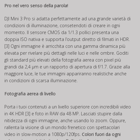
Pro nel vero senso della parola!
DJI Mini 3 Pro si adatta perfettamente ad una grande varietà di
condizioni di illuminazione, consetendoti di creare in ogni
momento. Il sensore CMOS da 1/1.3 pollici presenta una
doppia ISO nativa e supporta l’output diretto di filmati in HDR.
[3] Ogni immagine è arricchita con una gamma dinamica più
elevata per rivelare più dettagli nelle luci e nelle ombre. Goditi
gli standard più elevati della fotografia aerea con pixel più
grandi da 2,4 μm e un rapporto di apertura di f/1.7. Grazie alla
maggiore luce, le tue immagini appariranno realistiche anche
in condizioni di scarsa illuminazione.
Fotografia aerea di livello
Porta i tuoi contenuti a un livello superiore con incredibili video
in 4K HDR [3] e foto in RAW da 48 MP. Lasciati stupire dalla
nitidezza di ogni immagine, anche usando lo zoom. Oppure,
rallenta la visione di un mondo frenetico con spettacolari
video in slow-motion a 1080p/120fps.
Colori fuori da ogni