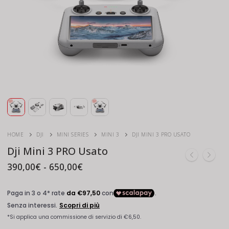
HOME
DJI
MINI SERIES
MINI 3
DJI MINI 3 PRO USATO
Dji Mini 3 PRO Usato
Fascia
390,00
€
-
650,00
€
di
prezzo:
da
390,00€
a
650,00€