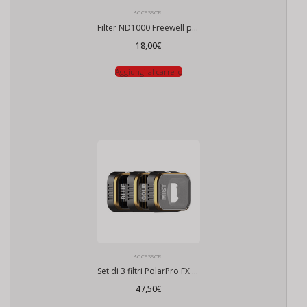
ACCESSORI
Filter ND1000 Freewell per DJI Mini 3 Pro / Mini 3
18,00
€
Aggiungi al carrello
ACCESSORI
Set di 3 filtri PolarPro FX per DJI Mini 3 Pro
47,50
€