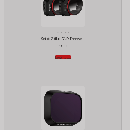
ACCESSORI
Set di 2 filtri GND Freewell per DJI Mini 3 Pro / Mini 3
39,00
€
Leggi tutto