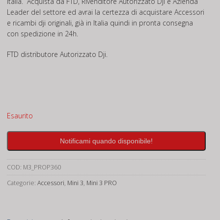
Italia. Acquista da FTD, Rivenditore Autorizzato Dji e Azienda
Leader del settore ed avrai la certezza di acquistare Accessori
e ricambi dji originali, già in Italia quindi in pronta consegna
con spedizione in 24h.
FTD distributore Autorizzato Dji.
Esaurito
Notificami quando disponibile!
COD:
M3_PROP360
Categorie:
Accessori
,
Mini 3
,
Mini 3 PRO