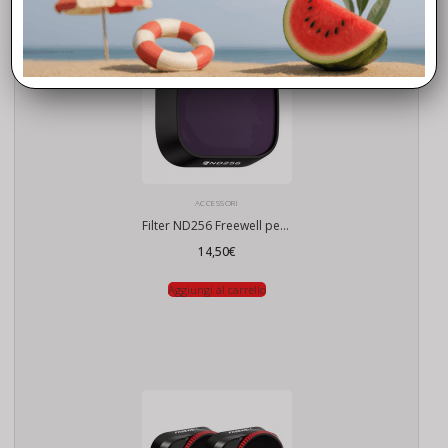
ACCESSORI
Filter ND256 Freewell per DJI Mini 3 Pro / Mini 3
14,50
€
Aggiungi al carrello