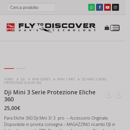
Vai
al
contenuto
HOME
DJI
MINI SERIES
MINI 3 PRO
DJI MINI 3 SERIE
PROTEZIONE ELICHE 360
Dji Mini 3 Serie Protezione Eliche
360
25,00
€
Para Eliche 360 Dji Mini 3/ 3 pro – Accessorio Originale,
Disponibile in pronta consegna – MAGAZZINO ricambi DJI in