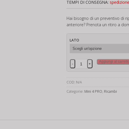
TEMPI DI CONSEGNA:
spedizion
Hai bisogno di un preventivo di ri
anteriore? Prenota un ritiro a dom
LATO
Dji
Aggiungi al carrell
-
+
Mini
4
PRO
COD:
N/A
Braccio
Categorie:
Mini 4 PRO
,
Ricambi
anteriore
quantità