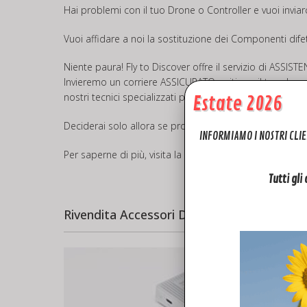
Hai problemi con il tuo Drone o Controller e vuoi invi
Vuoi affidare a noi la sostituzione dei Componenti difet
Niente paura! Fly to Discover offre il servizio di
ASSIST
Invieremo un corriere ASSICURATO a ritirare il tuo drone
nostri tecnici specializzati provvederanno ad inviarti u
Estate 2026
Deciderai solo allora se procedere o meno alla riparazio
INFORMIAMO I NOSTRI CLIE
Per saperne di più, visita la pagina dedicata all’assiste
Tutti gli
Rivendita Accessori Dji Mini 4 PRO