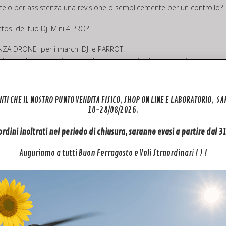
arcelo per assistenza una revisione o semplicemente per un controllo?
tosi del tuo Dji Mini 4 PRO?
ENZA DRONE
per i marchi DJI e PARROT.
/controller in seguito procederemo al controllo in laboratorio e ad ide
n preventivo di spesa GRATUITO!!!
ne o revisione, altrimenti ti invieremo indietro il tuo drone.
NTI CHE IL NOSTRO PUNTO VENDITA FISICO, SHOP ON LINE E LABORATORIO, S
10-28/08/2026.
nza tecnica per il tuo drone
>> QUI<<
 ordini inoltrati nel periodo di chiusura, saranno evasi a partire dal 
Auguriamo a tutti Buon Ferragosto e Voli Straordinari ! ! !