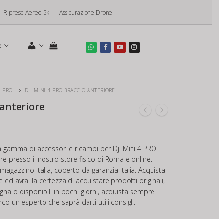
Riprese Aeree 6k
Assicurazione Drone
o
4 PRO
DJI MINI 4 PRO BRACCIO ANTERIORE
 anteriore
a gamma di accessori e ricambi per Dji Mini 4 PRO
re presso il nostro store fisico di Roma e online.
 magazzino Italia, coperto da garanzia Italia. Acquista
 ed avrai la certezza di acquistare prodotti originali,
egna o disponibili in pochi giorni, acquista sempre
nco un esperto che saprà darti utili consigli.