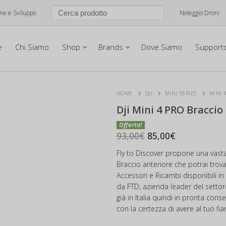
one e Sviluppo
Noleggio Droni
e
Chi Siamo
Shop
Brands
Dove Siamo
Support
HOME
DJI
MINI SERIES
MINI 
Dji Mini 4 PRO Braccio
Il
Il
prezzo
prezzo
93,00
€
85,00
€
originale
attuale
era:
è:
Fly to Discover propone una vast
93,00€.
85,00€.
Braccio anteriore che potrai trova
Accessori e Ricambi disponibili in
da FTD, azienda leader del settore
già in Italia quindi in pronta cons
con la certezza di avere al tuo fia