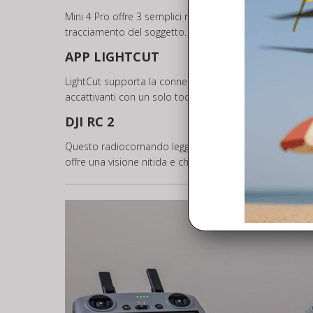
Mini 4 Pro offre 3 semplici modi per ottenere gli scatti 
tracciamento del soggetto.
APP LIGHTCUT
LightCut supporta la connessione wireless e il riconosc
accattivanti con un solo tocco
DJI RC 2
Questo radiocomando leggero e intuitivo è dotato dell’ap
offre una visione nitida e chiara anche sotto la luce sol