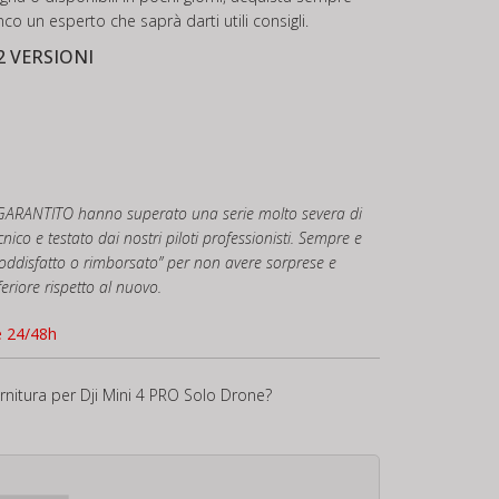
nco un esperto che saprà darti utili consigli.
2 VERSIONI
 GARANTITO hanno superato una serie molto severa di
cnico e testato dai nostri piloti professionisti. Sempre e
ddisfatto o rimborsato” per non avere sorprese e
feriore rispetto al nuovo.
e 24/48h
ornitura per Dji Mini 4 PRO Solo Drone?