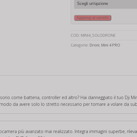
Dji
Aggiungi al carrello
Mini
4
COD:
MINI4_SOLODRONE
PRO
Solo
Categorie:
Droni
,
Mini 4 PRO
Drone
quantità
io come batteria, controller ed altro? Hai danneggiato il tuo Dji Mini
n modo da avere solo lo stretto necessario per tornare a volare da sub
tocamera più avanzato mai realizzato. Integra immagini superbe, rilev