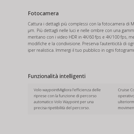
Fotocamera
Cattura i dettagli più complessi con la fotocamera di Mi
μm.
Più dettagli nelle luci e nelle ombre con una gamm
meritano con i video HDR in 4K/60 fps e 4K/100 fps, me
modifiche e la condivisione. Preserva l’autenticità di 
iper realistica. Immergi il tuo pubblico in ogni fotogram
Funzionalità intelligenti
Volo waypointMigliora l’efficienza delle
Cruise Co
riprese con la funzione di percorso
operativo
automatico Volo Waypoint per una
ulteriorm
precisa ripetibilità del percorso.
movimento