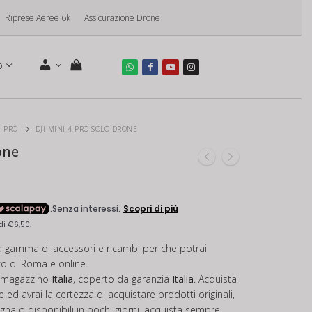
Riprese Aeree 6k
Assicurazione Drone
o
4 PRO
DJI MINI 4 PRO SOLO DRONE
one
a gamma di accessori e ricambi per che potrai
ico di Roma e online.
in magazzino
Italia
, coperto da garanzia
Italia
. Acquista
 ed avrai la certezza di acquistare prodotti originali,
egna o disponibili in pochi giorni, acquista sempre