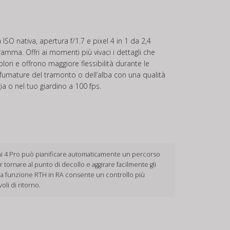
SO nativa, apertura f/1.7 e pixel 4 in 1 da 2,4
mma. Offri ai momenti più vivaci i dettagli che
ri e offrono maggiore flessibilità durante le
 sfumature del tramonto o dell’alba con una qualità
ia o nel tuo giardino a 100 fps.
i 4 Pro può pianificare automaticamente un percorso
r tornare al punto di decollo e aggirare facilmente gli
, la funzione RTH in RA consente un controllo più
oli di ritorno.