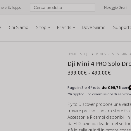
one e Sviluppo
Noleggio Droni
e
Chi Siamo
Shop
Brands
Dove Siamo
Support
HOME
DJI
MINI SERIES
MINI 
Dji Mini 4 PRO Solo Dr
Fascia
399,00
€
-
490,00
€
di
prezzo:
da
399,00€
a
490,00€
Fly to Discover propone una vast
trovare presso il nostro store fis
Accessori e Ricambi disponibili 
da FTD, azienda leader del settore
già in Italia quindi in pronta cons