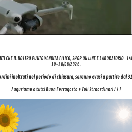
NTI CHE IL NOSTRO PUNTO VENDITA FISICO, SHOP ON LINE E LABORATORIO, S
10-28/08/2026.
 ordini inoltrati nel periodo di chiusura, saranno evasi a partire dal 
Auguriamo a tutti Buon Ferragosto e Voli Straordinari ! ! !
i 4 Pro estremamente sicuro. Grazie a 4 sensori di visione grandangolar