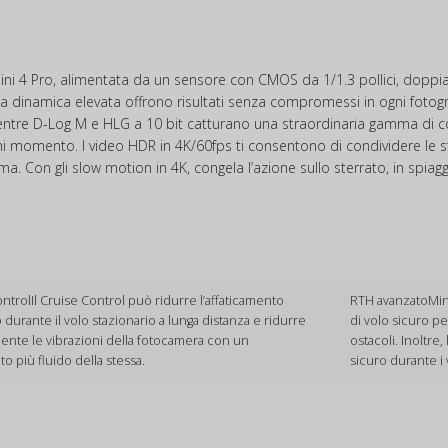
ni 4 Pro, alimentata da un sensore con CMOS da 1/1.3 pollici, doppia I
a dinamica elevata offrono risultati senza compromessi in ogni fotogra
ntre D-Log M e HLG a 10 bit catturano una straordinaria gamma di colo
ogni momento. I video HDR in 4K/60fps ti consentono di condividere le
ma. Con gli slow motion in 4K, congela l’azione sullo sterrato, in spiagg
ntrolIl Cruise Control può ridurre l’affaticamento
RTH avanzatoMin
 durante il volo stazionario a lunga distanza e ridurre
di volo sicuro pe
ente le vibrazioni della fotocamera con un
ostacoli. Inoltre
 più fluido della stessa.
sicuro durante i v