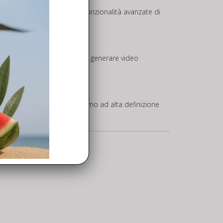
ario ActiveTrack a 360° con funzionalità avanzate di
erle modificare rapidamente e generare video
one durante il volo. Lo schermo ad alta definizione