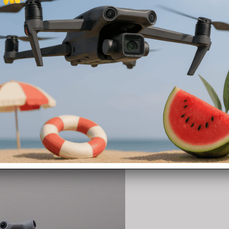
che desideri: Spotlight, Punto di interesse e il nuovissimo e rivoluzion
imento intelligente delle composizioni e delle rotte di volo, per pot
p DJI Fly integrata, che elimina la necessità di utilizzare lo smartph
are diretta, ottimizzando nettamente l’utilizzo di Mini 4 Pro.