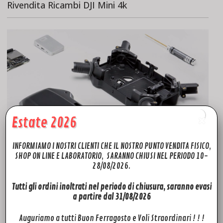
Rivendita Ricambi DJI Mini 4k
Estate 2026
INFORMIAMO I NOSTRI CLIENTI CHE IL NOSTRO PUNTO VENDITA FISICO,
SHOP ON LINE E LABORATORIO, SARANNO CHIUSI NEL PERIODO 10-
28/08/2026.
Tutti gli ordini inoltrati nel periodo di chiusura, saranno evasi
Fly to Discover, azienda leader nel settore, oltre ad offrire un
a partire dal 31/08/2026
impeccabile servizio di assistenza tecnica drone per i marchi
più quotati del mercato, mette a disposizione una vasta
Auguriamo a tutti Buon Ferragosto e Voli Straordinari ! ! !