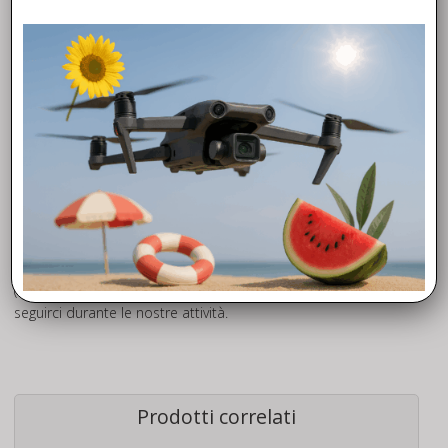
scelta di Ricambi dji Mini 4k che potrai trovare in pronta
consegna quindi disponibili da SUBITO con spedizione in tutta
Europa in 24h. Potrai trovare ricambi e accessori (braccio di
ricambio DJi Mini 4k ) per i modelli: Phantom3 pro-advanced-
standard, Phantom4 Advanced, Phantom4 pro. Mavic pro,
Mavic mini, Mavic pro 2, Mavic 2 Zoom, Mavic AIR. Spark,
Inspire pro, Inspire 2. Quello che non troverai sul sito, prova a
chiedercelo, troveremo il modo per soddisfare le tue
richieste!Dji Mini 4k Braccio Posteriore – Back Arm Mini 4k
ARTICLE
Visita il nostro canale
YouTube
potrai trovare un pratico
TUTORIAL
sull’installazione del Braccio Posteriore Mavic Mini 4k
(Dji Mini 4k rear Arm). Segui la nostra Pagina
Facebook
e
seguirci durante le nostre attività.
Prodotti correlati