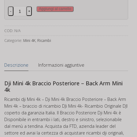
Dji
Aggiungi al carrello
-
+
Mini
4k
Braccio
COD:
N/A
Posteriore
Categorie:
Mini 4K
,
Ricambi
quantità
Descrizione
Informazioni aggiuntive
Dji Mini 4k Braccio Posteriore – Back Arm Mini
4k
Ricambi dji Mini 4k – Dji Mini 4k Braccio Posteriore – Back Arm
Mini 4k – braccio di ricambio DJi Mini 4k- Ricambio Originale DJI
coperto da garanzia Italia. Il Braccio Posteriore Dji Mini 4k è
Disponibile in entrambi i lati, destro e sinistro, selezionabile
dal menù a tendina. Acquista da FTD, azienda leader del
settore ed avrai la certezza di acquistare ricambi dji originali,