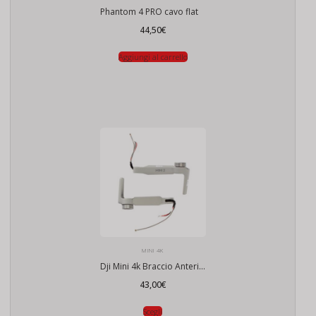
Phantom 4 PRO cavo flat
44,50
€
Aggiungi al carrello
MINI 4K
Dji Mini 4k Braccio Anteriore
43,00
€
Scegli