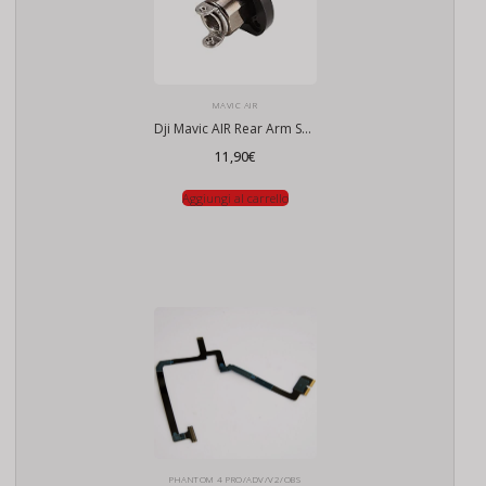
MAVIC AIR
Dji Mavic AIR Rear Arm Shaft
11,90
€
Aggiungi al carrello
PHANTOM 4 PRO/ADV/V2/OBS