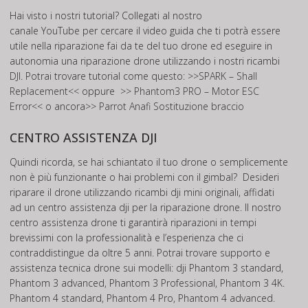
Hai visto i nostri tutorial? Collegati al nostro
canale
YouTube
per cercare il video guida che ti potrà essere
utile nella riparazione fai da te del tuo drone ed eseguire in
autonomia una riparazione drone utilizzando i nostri ricambi
DJI. Potrai trovare tutorial come questo: >>
SPARK – Shall
Replacement
<< oppure >>
Phantom3 PRO – Motor ESC
Error
<< o ancora>>
Parrot Anafi Sostituzione braccio
CENTRO ASSISTENZA DJI
Quindi ricorda, se hai schiantato il tuo drone o semplicemente
non è più funzionante o hai problemi con il gimbal? Desideri
riparare il drone utilizzando ricambi dji mini originali, affidati
ad un centro assistenza dji per la riparazione drone. Il nostro
centro assistenza drone ti garantirà riparazioni in tempi
brevissimi con la professionalità e l’esperienza che ci
contraddistingue da oltre 5 anni. Potrai trovare supporto e
assistenza tecnica drone sui modelli: dji Phantom 3 standard,
Phantom 3 advanced, Phantom 3 Professional, Phantom 3 4K.
Phantom 4 standard, Phantom 4 Pro, Phantom 4 advanced.