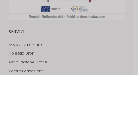
SERVIZI
Assistenza e Ritiro
Noleggio Droni
Assicurazione Drone
Corsi e Formazione
Riprese Aeree 6k
Progettazione e Sviluppo
SUPPORTO
Account
Il Tuo Carrello
Tracking Spedizioni