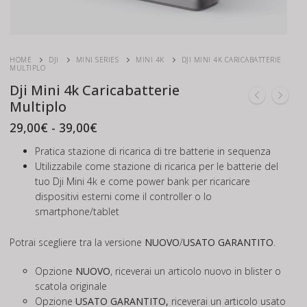
HOME
DJI
MINI SERIES
MINI 4K
DJI MINI 4K CARICABATTERIE
MULTIPLO
Dji Mini 4k Caricabatterie
Multiplo
Fascia
29,00
€
-
39,00
€
di
prezzo:
Pratica stazione di ricarica di tre batterie in sequenza
da
Utilizzabile come stazione di ricarica per le batterie del
29,00€
tuo Dji Mini 4k e come power bank per ricaricare
a
39,00€
dispositivi esterni come il controller o lo
smartphone/tablet
Potrai scegliere tra la versione
NUOVO
/
USATO GARANTITO
.
Opzione
NUOVO
, riceverai un articolo nuovo in blister o
scatola originale
Opzione
USATO GARANTITO,
riceverai un articolo usato