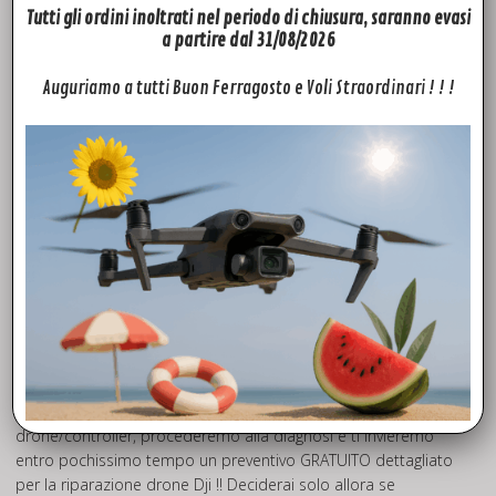
Tutti gli ordini inoltrati nel periodo di chiusura, saranno evasi
Potrebbe interessarti:
a partire dal 31/08/2026
Mavic Pro Flight Control
Auguriamo a tutti Buon Ferragosto e Voli Straordinari ! ! !
Motore di ricambio per Mavic Pro
Gimbal di ricambio Dji SPARK
Mavic 2 IMU
Carry Case Mavic Mini
Gimbal Mavic AIR
Mavic 2 PRO Aircraft
Riparazione drone dji Roma
Puoi scegliere di portare di persona il tuo drone presso i
nostri laboratori, spedirlo o chiederci un ritiro a domicilio, ti
invieremo un corriere ASSICURATO a ritirare il tuo
drone/controller, procederemo alla diagnosi e ti invieremo
entro pochissimo tempo un preventivo GRATUITO dettagliato
per la riparazione drone Dji !! Deciderai solo allora se