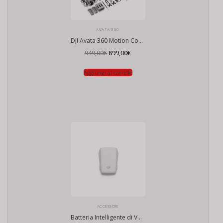
AVATA 360
DJI Avata 360 Motion Combo
Il
Il
949,00
€
899,00
€
prezzo
prezzo
originale
attuale
era:
è:
Aggiungi al carrello
949,00€.
899,00€.
ACCESSORI
Batteria Intelligente di Volo DJI Flip