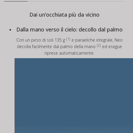
Dai un’occhiata più da vicino
Dalla mano verso il cielo: decollo dal palmo
[1]
Con un peso di soli 135 g
e paraeliche integrale, Neo
[2]
decolla facilmente dal palmo della mano
ed esegue
riprese automaticamente.