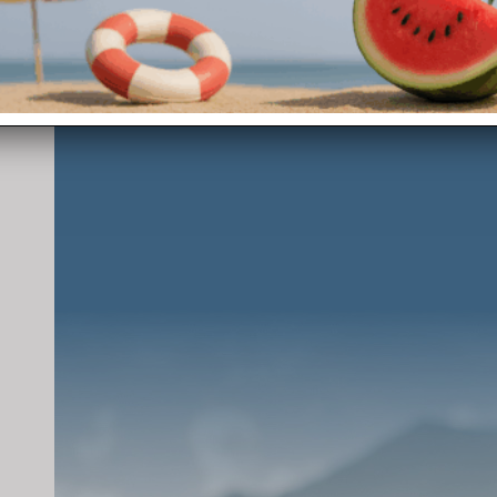
L’app DJI Fly si attiva alle parole “Hey Fly” e consente di
gestire il volo di DJI Neo tramite comandi vocali.