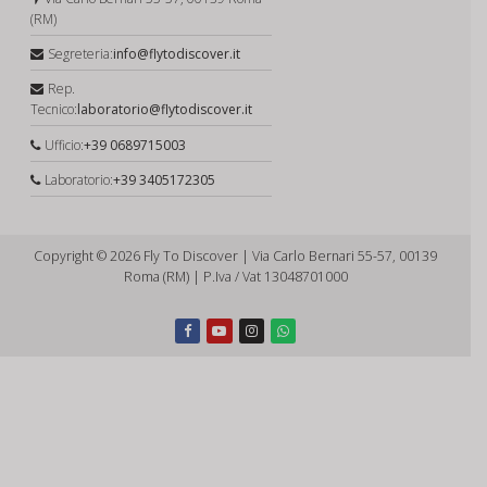
(RM)
Segreteria:
info@flytodiscover.it
Rep.
Tecnico:
laboratorio@flytodiscover.it
Ufficio:
+39 0689715003
Laboratorio:
+39 3405172305
Copyright © 2026 Fly To Discover | Via Carlo Bernari 55-57, 00139
Roma (RM) | P.Iva / Vat 13048701000