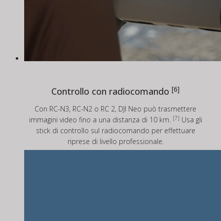
[6]
Controllo con radiocomando
Con RC-N3, RC-N2 o RC 2, DJI Neo può trasmettere
[7]
immagini video fino a una distanza di 10 km.
Usa gli
stick di controllo sul radiocomando per effettuare
riprese di livello professionale.