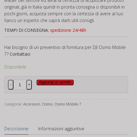
leader del settore ed avrai la certezza di acquistare prodotti
originali, già in Italia quindi in pronta consegna o disponibili in
pochi giorni, acquista sempre con la certezza di avere al tuo
fianco un esperto che saprà darti utili consigli.
TEMPI DI CONSEGNA:
spedizione 24/48h
Hai bisogno di un preventivo di fornitura per DJI Osmo Mobile
7?
Contattaci
Disponibile
DJI
Aggiungi al carrello
-
+
Osmo
Mobile
7
Categorie:
Accessori
,
Osmo
,
Osmo Mobile 7
quantità
Descrizione
Informazioni aggiuntive