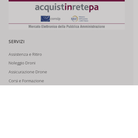
SERVIZI
Assistenza e Ritiro
Noleggio Droni
Assicurazione Drone
Corsi e Formazione
Riprese Aeree 6k
Progettazione e Sviluppo
SUPPORTO
Account
Il Tuo Carrello