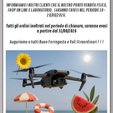
INFORMIAMO I NOSTRI CLIENTI CHE IL NOSTRO PUNTO VENDITA FISICO,
SHOP ON LINE E LABORATORIO, SARANNO CHIUSI NEL PERIODO 10-
28/08/2026.
Tutti gli ordini inoltrati nel periodo di chiusura, saranno evasi
ACCESSORI
a partire dal 31/08/2026
Filters Freewell Bright Day per DJI Mini 3 Pro / Mini 3 (confezione da 6)
63,00
€
Auguriamo a tutti Buon Ferragosto e Voli Straordinari ! ! !
Aggiungi al carrello