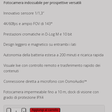
Fotocamera indossabile per prospettive versatili
Innovativo sensore 1/1,3″
4K/60fps e ampio FOV di 143°
Prestazioni cromatiche in D-Log M e 10 bit
Design leggero e magnetico su entrambi i lati
Autonomia della batteria estesa a 200 minuti e ricarica rapida
Visuale live con controllo remoto e trasferimento rapido dei
contenuti
Connessione diretta a microfono con OsmoAudio™
Fotocamera impermeabile fino a 10 m, dock di visione con
grado di protezione IPX4
DJI
Aggiungi al carrello