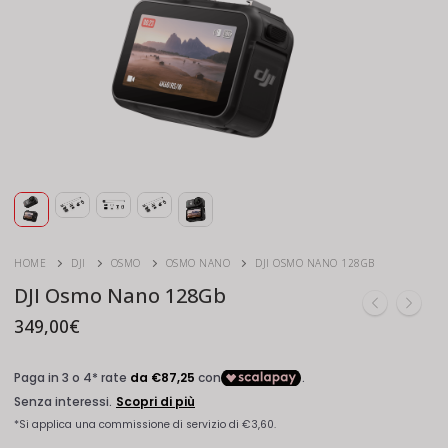
HOME
DJI
OSMO
OSMO NANO
DJI OSMO NANO 128GB
DJI Osmo Nano 128Gb
349,00
€