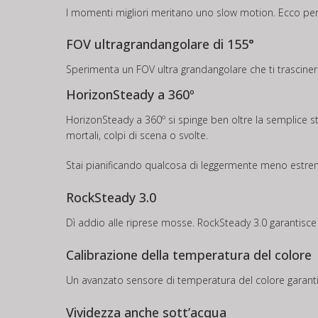
I momenti migliori meritano uno slow motion. Ecco perc
FOV ultragrandangolare di 155°
Sperimenta un FOV ultra grandangolare che ti trascinerà
HorizonSteady a 360º
HorizonSteady a 360º si spinge ben oltre la semplice st
mortali, colpi di scena o svolte.
Stai pianificando qualcosa di leggermente meno estremo
RockSteady 3.0
Dì addio alle riprese mosse. RockSteady 3.0 garantisce u
Calibrazione della temperatura del colore
Un avanzato sensore di temperatura del colore garantisce
Vividezza anche sott’acqua