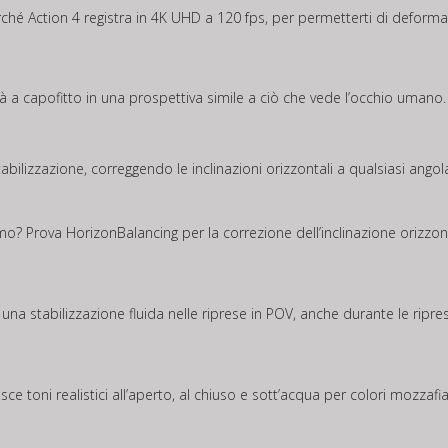
hé Action 4 registra in 4K UHD a 120 fps, per permetterti di deformar
 a capofitto in una prospettiva simile a ciò che vede l’occhio umano.
abilizzazione, correggendo le inclinazioni orizzontali a qualsiasi ang
? Prova HorizonBalancing per la correzione dell’inclinazione orizzont
na stabilizzazione fluida nelle riprese in POV, anche durante le ripres
 toni realistici all’aperto, al chiuso e sott’acqua per colori mozzafia