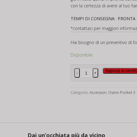
con la certezza di avere al tuo fia
TEMPI DI CONSEGNA: PRONTA
*contattaci per maggiori informaz
Hai bisogno di un preventivo di f
Disponibile
DJI
Aggiungi al carrell
-
+
Osmo
Pocket
3
Categorie:
Accessori
,
Osmo Pocket 3
quantità
Dai un’occhiata più da vicino