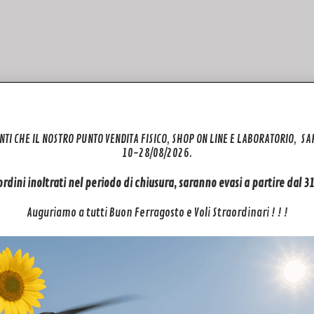
4K/120fps
NTI CHE IL NOSTRO PUNTO VENDITA FISICO, SHOP ON LINE E LABORATORIO, S
ion. Ecco perché Action 4 registra in 4K UHD a 120 fps,
10-28/08/2026.
assaporare meglio il tutto.
 ordini inoltrati nel periodo di chiusura, saranno evasi a partire dal 
Auguriamo a tutti Buon Ferragosto e Voli Straordinari ! ! !