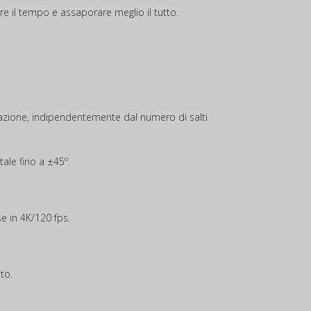
e il tempo e assaporare meglio il tutto.
olazione, indipendentemente dal numero di salti
ale fino a ±45º.
e in 4K/120 fps.
to.