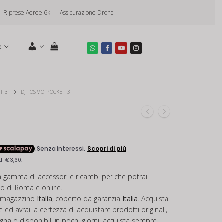
Riprese Aeree 6k
Assicurazione Drone
o
T 3
DJI OSMO POCKET 3
a gamma di accessori e ricambi per che potrai
ico di Roma e online.
in magazzino
Italia
, coperto da garanzia
Italia
. Acquista
 ed avrai la certezza di acquistare prodotti originali,
egna o disponibili in pochi giorni, acquista sempre