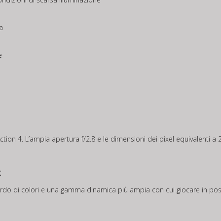
a
e
on 4. L’ampia apertura f/2.8 e le dimensioni dei pixel equivalenti a 2,4
t
iardo di colori e una gamma dinamica più ampia con cui giocare in po