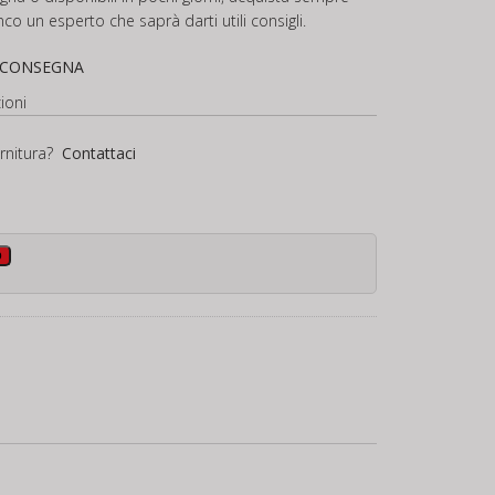
nco un esperto che saprà darti utili consigli.
 CONSEGNA
ioni
ornitura?
Contattaci
o