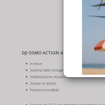
DJI OSMO ACTION 4
In breve
Sistema delle immagini
Stabilizzazione situazionale
Scenari di utilizzo
Potenza incredibile
Sensore da 1/1.3” per immagini straordinarie in co