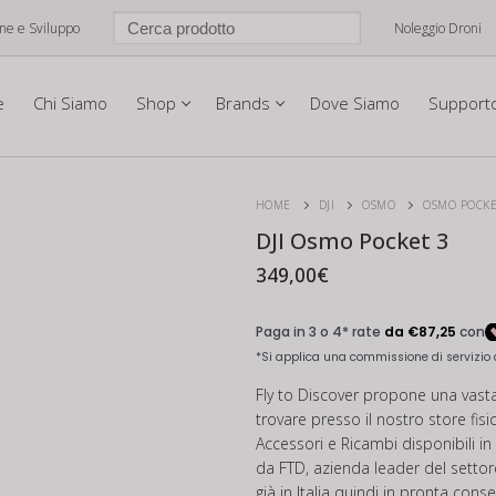
one e Sviluppo
Noleggio Droni
e
Chi Siamo
Shop
Brands
Dove Siamo
Support
HOME
DJI
OSMO
OSMO POCKE
DJI Osmo Pocket 3
349,00
€
Fly to Discover propone una vast
trovare presso il nostro store fis
Accessori e Ricambi disponibili 
da FTD, azienda leader del settore
già in Italia quindi in pronta cons