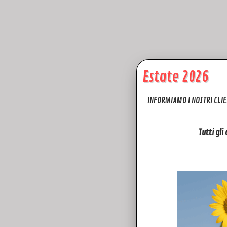
Estate 2026
INFORMIAMO I NOSTRI CLIE
I momenti migliori meritano uno slow mot
Tutti gli