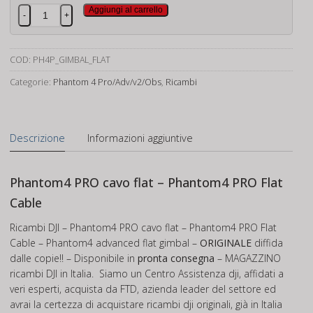
Phantom
Aggiungi al carrello
-
+
4
PRO
cavo
COD:
PH4P_GIMBAL_FLAT
flat
Categorie:
Phantom 4 Pro/Adv/v2/Obs
,
Ricambi
quantità
Descrizione
Informazioni aggiuntive
Phantom4 PRO cavo flat – Phantom4 PRO Flat
Cable
Ricambi DJI – Phantom4 PRO cavo flat – Phantom4 PRO Flat
Cable – Phantom4 advanced flat gimbal –
ORIGINALE
diffida
dalle copie!! – Disponibile in
pronta consegna
– MAGAZZINO
ricambi DJI in Italia. Siamo un Centro Assistenza dji, affidati a
veri esperti, acquista da FTD, azienda leader del settore ed
avrai la certezza di acquistare ricambi dji originali, già in Italia