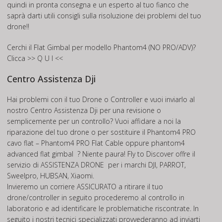
quindi in pronta consegna e un esperto al tuo fianco che
saprà darti utili consigli sulla risoluzione dei problemi del tuo
drone!!
Cerchi il Flat Gimbal per modello Phantom4 (NO PRO/ADV)?
Clicca >>
Q U I
<<
Centro Assistenza Dji
Hai problemi con il tuo Drone o Controller e vuoi inviarlo al
nostro Centro Assistenza Dji per una revisione o
semplicemente per un controllo? Vuoi affidare a noi la
riparazione del tuo drone o per sostituire il Phantom4 PRO
cavo flat – Phantom4 PRO Flat Cable oppure phantom4
advanced flat gimbal ? Niente paura! Fly to Discover offre il
servizio di
ASSISTENZA DRONE
per i marchi DJI, PARROT,
Sweelpro, HUBSAN, Xiaomi.
Invieremo un corriere ASSICURATO a ritirare il tuo
drone/controller in seguito procederemo al controllo in
laboratorio e ad identificare le problematiche riscontrate. In
seguito i nostri tecnici specializzati provvederanno ad inviarti