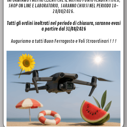
INFORMIAMO I NOSTRI CLIENTI CHE IL NOSTRO PUNTO VENDITA FISICO,
SHOP ON LINE E LABORATORIO, SARANNO CHIUSI NEL PERIODO 10-
Inspire 2. Quello che non troverai sul sito, prova a chiedercelo,
28/08/2026.
troveremo il modo per soddisfare le tue richieste!
Tutti gli ordini inoltrati nel periodo di chiusura, saranno evasi
Visita il nostro canale
YouTube
potrai trovare un pratico
a partire dal 31/08/2026
tutorial sull’installazione dei ricambi dji . Segui la nostra Pagina
Facebook
e seguirci durante le nostre attività.
Auguriamo a tutti Buon Ferragosto e Voli Straordinari ! ! !
Prodotti correlati