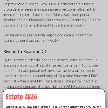
un preventivo di spesa GRATUITO!!! Deciderai solo allora se
procedere o meno alla riparazione o revisione, altrimenti ti
invieremo indietro il tuo drone. Ottima soluzione per la
sostituzione del Phantom4 PRO cavo flat – Phantom4 PRO Flat
Cable o phantom4 advanced flat gimbal non credi ?
Per saperne di più, visita la pagina dedicata all’assistenza
tecnica dji per il tuo drone
>> QUI<<
Rivendita Ricambi DJI
Fly to Discover, azienda leader nel settore, oltre ad offrire un
impeccabile servizio di assistenza tecnica dji per il tuo drone
per i marchi più quotati del mercato, mette a disposizione
una vasta scelta di ricambi originali DJI (come Phantom4 PRO
cavo flat – Phantom4 PRO Flat Cable) e che potrai trovare in
pronta consegna quindi disponibili da SUBITO con spedizione
in tutta Europa in 24h. Potrai trovare ricambi e accessori per i
Estate 2026
modelli: Phantom3 pro-advanced-standard, phantom4
advanced flat gimbal, Phantom4 pro, Mavic pro, Mavic mini,
Mavic pro 2, Mavic 2 Zoon, Mavic AIR. Spark, Inspire pro,