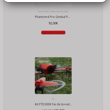
PHANTOM 4 PRO/ADV/V2/OBS
Phantom4 Pro Gimbal Power Board
92,00
€
Aggiungi al carrello
Offerta!
DJI
Kit FTD300X Fai da te+validazione ENAC