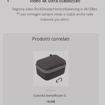
Video 4K ultra-stabilizzati
Registra video RockSteady/HorizonBalancing in 4K/30fps
[8]
per immagini sempre nitide e stabili anche nelle
manovre più veloci.
Prodotti correlati
ACCESSORI
Custodia Sunnylife per DJI Goggles 2 / Goggles 3 / Integra
18,00
€