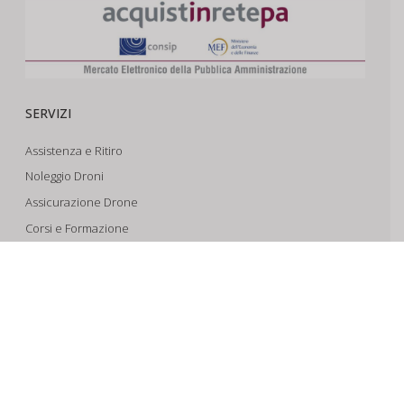
SERVIZI
Assistenza e Ritiro
Noleggio Droni
Assicurazione Drone
Corsi e Formazione
Riprese Aeree 6k
Progettazione e Sviluppo
SUPPORTO
Account
Il Tuo Carrello