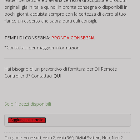
leader del settore ed avrai la certezza di acquistare prodotti
originali, già in Italia quindi in pronta consegna o disponibili in
pochi giorni, acquista sempre con la certezza di avere al tuo
fianco un esperto che saprà darti utili consigli.
TEMPI DI CONSEGNA:
PRONTA CONSEGNA
*Contattaci per maggiori informazioni
Hai bisogno di un preventivo di fornitura per DJI Remote
Controller 3? Contattaci
QUI
Solo 1 pezzi disponibili
DJI
Aggiungi al carrello
Remote
Controller
Categorie:
Accessori
,
Avata 2
,
Avata 360
,
Digital System
,
Neo
,
Neo 2