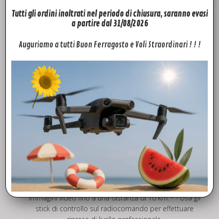
Tutti gli ordini inoltrati nel periodo di chiusura, saranno evasi
a partire dal 31/08/2026
Auguriamo a tutti Buon Ferragosto e Voli Straordinari ! ! !
[6]
Controllo con radiocomando
Con RC-N3, RC-N2 o RC 2, DJI Neo può trasmettere
[7]
immagini video fino a una distanza di 10 km.
Usa gli
stick di controllo sul radiocomando per effettuare